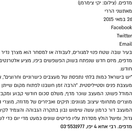
מדפים. (צילום: יקי צימרמן)
מאת
שני הררי
26 במאי 2015
Facebook
Twitter
Email
בעיר שבה שטח פנוי למגורים, לעבודה או למסחר הוא מצרך נדיר י
מדפים, מיזם חדש שנפתח בשוק הפשפשים ביפו, מציע אלטרנטיבה י
חודש.
"יש בישראל כמות בלתי נתפסת של מעצבים כישרוניים וחרוצים", 
מעצבת פנים וסטייליסטית. "הרבה זמן חשבנו לפתוח מקום שייתן ל
המודל פשוט: המעצב שוכר מדף, משלם סכום חודשי קבוע ומקבל 
מוצרים מתחומי עיצוב מגוונים: תיקים ואביזרים של מדוזה, מוצרי נ
המעצב דור כרמון עשה שימוש נבון בתקרה הגבוהה והצמיד לקירות 
גדול, ומישל הולץ מסדרת עליו פריטים שונים כמעט מדי יום כדי לש
מדפים. רבי אחא 4 יפו, 5531977־03