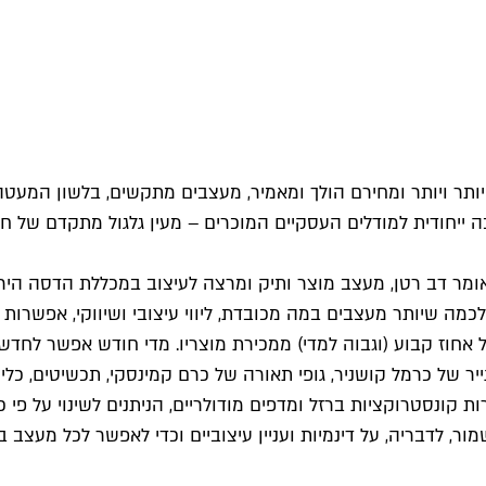
ותר ויותר ומחירם הולך ומאמיר, מעצבים מתקשים, בלשון המעטה, 
יחודית למודלים העסקיים המוכרים – מעין גלגול מתקדם של חנוי
אומר דב רטן, מעצב מוצר ותיק ומרצה לעיצוב במכללת הדסה היר
כמה שיותר מעצבים במה מכובדת, ליווי עיצובי ושיווקי, אפשרות 
אחוז קבוע (וגבוה למדי) ממכירת מוצריו. מדי חודש אפשר לחד
ייר של כרמל קושניר, גופי תאורה של כרם קמינסקי, תכשיטים, כלי 
קונסטרוקציות ברזל ומדפים מודולריים, הניתנים לשינוי על פי כ
מור, לדבריה, על דינמיות ועניין עיצוביים וכדי לאפשר לכל מעצב 