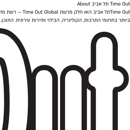
Time Out תל אביב About
ביותר בתחומי התרבות, הקולינריה, הבילוי ותיירות עירונית. התוכן, שמתעדכן 24/7, נכתב ונערך על ידי צוות עיתונאים מקצועי מקומי בישראל, בהתאם לסטנדרט