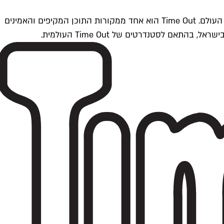
Time Outתל אביב הוא חלק מרשת Time Out Global — רשת מדיה בינלאומית הפועלת ב-360 ערים מרכזיות וב-60 מדינות ברחבי העולם. Time Out הוא אחד ממקורות התוכן המקיפים והאמינים