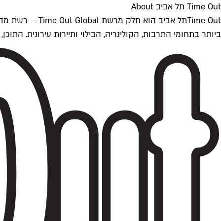
Time Out תל אביב About
ביותר בתחומי התרבות, הקולינריה, הבילוי ותיירות עירונית. התוכן, שמתעדכן 24/7, נכתב ונערך על ידי צוות עיתונאים מקצועי מקומי בישראל, בהתאם לסטנדרט