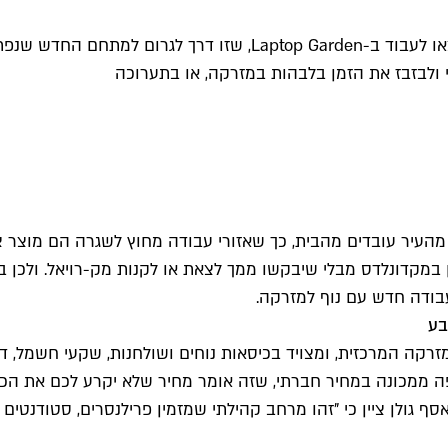
במקום להיתקע בבית עם הלפטופ ולאכול את כל המקרר, אולי תצאו לעב
 ולבזבז את הזמן בלבהות במזרקה, או בתערוכה
העיר עובדים מהבית, כך שאזורי עבודה מחוץ לשגרה הם מוצר צר
 במקדונלדס מבלי שיבקשו ממך לצאת או לקנות מק-רויאל. ולכן
עבודה חדש עם נוף למזרקה.
שנה גם אפשרות לקנות קפה ממכונה במחיר חברתי, שזה אומר מחיר שלא יקרע ל
אסף גולן ציין כי "זהו מרחב קהילתי שמזמין פרילנסרים, סטודנטי