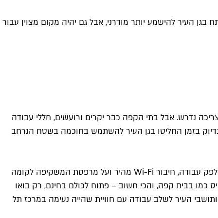
וד ב-Laptop Garden, שזו דרך לגרום למתחם החדש שנפתח בגן העיר להישמע יותר מודרני, אבל גם יהיה מקום מצוין עבור
יכה נדרש. אבל בתי הקפה כבר יקרים ורועשים, חללי עבודה
 בדיוק בזמן החליטו בגן העיר להשתמש בחוכמה בשטח הנרחב
המתחם החדש ממוקם בקומת הכניסה מאבן גבירול, ממש מול המזרקה המרכזית, ומצויד בכיסאות נוחים ושולחנות, שקעי חשמל, דלפק עבודה, חיבור Wi-Fi מהיר ועל מרפסת המשקיפה לקומה
כם את הכיס כמו בבית קפה, והכי חשוב – פתוח לכולם בחינם, רק בואו
ם ותושבי העיר לשלב עבודה עם חוויית שהייה נעימה במרכז תל