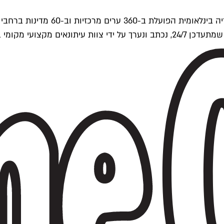
ים של Time Out העולמית.