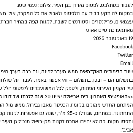
לעבוד בסתלבט. לפטופ גארדן בגן העיר. צילום: נעמי שטג
עצמאיים, פרילנסרים וסטודנטים לשבת, לקנות קפה במחיר חברתי
מאת
מערכת טיים אאוט
19 באוקטובר 2025
Facebook
Twitter
Email
שנת הלימודים האקדמאים ממש מעבר לפינה, וגם ככה בערך חצי מ
בתשלום הם – ובכן, בתשלום – ואי אפשר באמת לעבוד על שולחן
של הקניון העירוני הפתוח, ולספק לכל המשועבדים ללפטופ חלל 
>>
האופטימי האחרון: בית אריאלה יציינו 20 שנה ללכתו של דודו גבע
התחתונה. במתחם, שגודלו כ-25 מ"ר, י
ותפסו מקום. פה לא יחייבו אתכם לקנות מק-רויאל מנכ"ל גן העיר 
אביב".