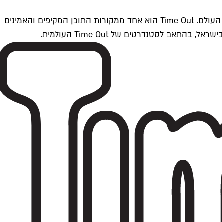
Time Outתל אביב הוא חלק מרשת Time Out Global — רשת מדיה בינלאומית הפועלת ב-360 ערים מרכזיות וב-60 מדינות ברחבי העולם. Time Out הוא אחד ממקורות התוכן המקיפים והאמינים