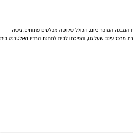
היום גם נקרא גן עופר, יש היסטוריה תל אביבית ארוכה שמתחילה בפרדס, ממשיכה לגן חיות עירוני ורק ב-1988 נפתח המבנה המוכר כיום, הכולל שלושה מפלסים פתוחים, גישה
יתר בעזרת מרכז עינב שעל גגו, והפיכתו לבית לתחנת הרדיו האלטרנטיבית