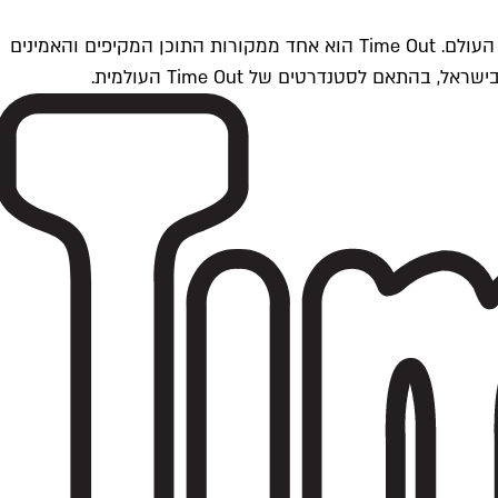
Time Outתל אביב הוא חלק מרשת Time Out Global — רשת מדיה בינלאומית הפועלת ב-360 ערים מרכזיות וב-60 מדינות ברחבי העולם. Time Out הוא אחד ממקורות התוכן המקיפים והאמינים