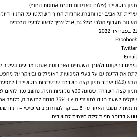
חניון רוטשילד (צילום באדיבות חברת אחוזות החוף)
האיזור. תעדוף הולכי רגל? גם, אבל צריך לדאוג לבעלי הרכבים
21 בפברואר 2022
Facebook
Twitter
Email
בימים כתיקונם ולאורך השנתיים האחרונות אנחנו מריעים בעיקר ל
לתת את הדעת גם על בעלי המכוניות האומללים ובעיקר על מחפשי 
הבא (14.3) יעבור חניון קצה השדרה שבשדרות רוטשילד 1 לתפעול חברת אחוזות החוף, חברת החניונים העירונית של עיריית תל אביב-יפו, ובכך יצטרף לרשימת 60 חניוני אחוזות החוף בעיר.
8.00 בבוקר חניית לילה חינמית לתושבים.