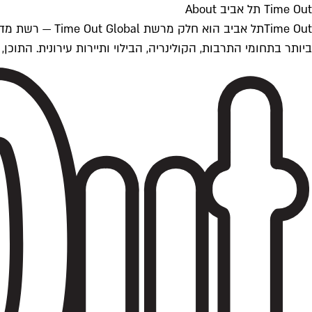
Time Out תל אביב About
ביותר בתחומי התרבות, הקולינריה, הבילוי ותיירות עירונית. התוכן, שמתעדכן 24/7, נכתב ונערך על ידי צוות עיתונאים מקצועי מקומי בישראל, בהתאם לסטנדרט