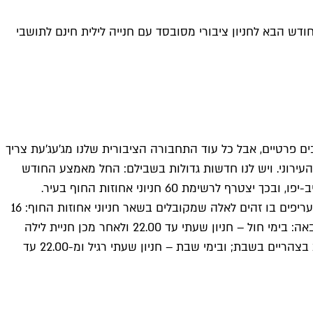
חניונים היקרים בעיר - ויהפכו אותו החל מהחודש הבא לחניון ציבורי מסובסד עם חנייה לילית חינם לתושבי
ם פרטיים, אבל כל עוד התחבורה הציבורית שלנו מג'עג'עת צריך
עירוני. ויש לנו חדשות גדולות בשבילם: החל מאמצע החודש
חניון קצה השדרה, שמונה 400 מקומות חניה, נחשב נכון להיום לאחד החניונים היקרים בארץ. עם תחילת הפעלתו העירונית יהיו התעריפים בו זהים לאלה שמקובלים בשאר חניוני אחוזות החוף: 16
שקלים לשעת חניה לתושבי חוץ ו-75% הנחה לתושבים, כלומר ארבעה שקלים לשעה בלבד. התעריפים בחניון ייגבו לפי המתכונת הבאה: בימי חול – חניון שעתי עד 22.00 ולאחר מכן חניית לילה
חינמית לתושבי האזור עד 8 בבוקר למחרת; בימי שישי – חניון שעתי עד 22.00 בלילה ולאחר מכן חנייה חינמית לתושבי האזור עד 12 בצהריים בשבת; ובימי שבת – חניון שעתי רגיל ומ-22.00 עד