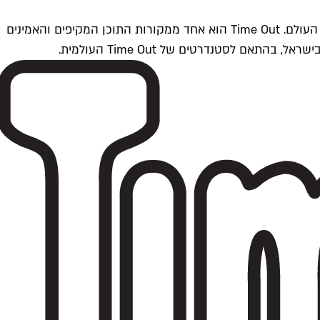
Time Outתל אביב הוא חלק מרשת Time Out Global — רשת מדיה בינלאומית הפועלת ב-360 ערים מרכזיות וב-60 מדינות ברחבי העולם. Time Out הוא אחד ממקורות התוכן המקיפים והאמינים