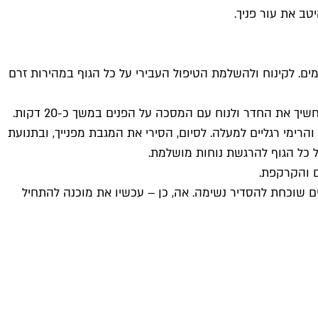
טב את עור פניך.
מים. לקינוח ולהשלמת הטיפול העבירי על כל הגוף במהירות זרם
מרחי את עור הפנים ואזור הצוואר במסכה מחלמון ביצה וכף שמן זית, ושכבי על הגב עם הרגליים מורמות מעט. רצוי להחשיך את החדר ולנוח עם המסכה על הפנים במשך כ-20 דקות.
ימי רגליים למעלה. לסיום, הסירי את המגבת מפנייך, ובתנועת
ל כל הגוף להרגשת נוחות מושלמת.
ם והקרקפת.
ים שוכחת להסדיר נשימה. אה, כן – עכשיו את מוכנה להתחיל