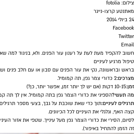
צילום: fotolia
מאת
נטע קרצו-נייגר
24 ביולי 2014
Facebook
Twitter
Email
חשוב להקפיד מעת לעת על רענון עור הפנים. ולא, בניגוד למה ש
טיפול מרגיע לעיניים
בראש ובראשונה, נקי את עור הפנים עם סבון או עם חלב פנים ושטפ
מצרכים:
2 כדורי צמר גפן, תה קמומיל.
זמן:
10-15 דקות (אם יש לך יותר זמן, אפשר יותר, כן?)
מה תעשי?
הספיגי את כדורי הצמר גפן בתה קמומיל. אין לך תה קמ
תרגילים לעיניים:
תוך כדי שאת שוכבת על גבך, בצעי מספר תרגילים ל
קצה האף, וגלגלי את העיניים לכל הכיוונים.
לסיום, הסירי את כדורי הצמר גפן מעל עינייך. שטפי את אזור העיני
זה הזמן להתחיל ב
איפור
).