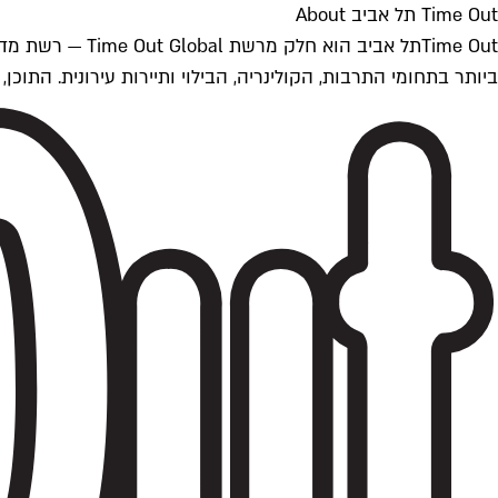
Time Out תל אביב About
ביותר בתחומי התרבות, הקולינריה, הבילוי ותיירות עירונית. התוכן, שמתעדכן 24/7, נכתב ונערך על ידי צוות עיתונאים מקצועי מקומי בישראל, בהתאם לסטנדרט