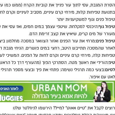
הסרת המגבת, עסי לתוך עור פנייך את קוביות הקרח (ממש כמו עיסוי
בתנועת טפיחות קלות, מירחי קרם עיניים, מסביב לעיניים וקרם לחו
טיפול פנים וגוף למשקיעניות יותר
טיפול גוף:
היכנסי למקלחת. שיטפי עצמך במים חמים, ואז עסי את עו
מעורר של מים קרים, שיאיץ את קצב זרימת הדם.
טיפול פנים:
לאחר שהמסכה תתייבש היטב, רחצי במים פושרים. הניחי מגבת הטב
טפיחות קלה, מירחי קרם עיניים וקרם לחות על הפנים. המשיכי לע
טיפ:
הורידי את ראשך מטה. הסתרקי הפוך (מהעורף דרך כל הראש ל
לסיום:
בצעי כמה תרגילי נשימה: פתחי את פיך ובצעי מספר תרגילי
לאט עם איפור.
רוצים לקבל את ״טיים אאוט״ למייל? הירשמו לניוזלטר שלנו