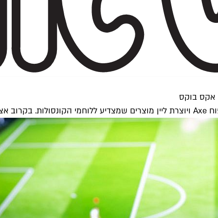
 אקס בוקס
צלנו?