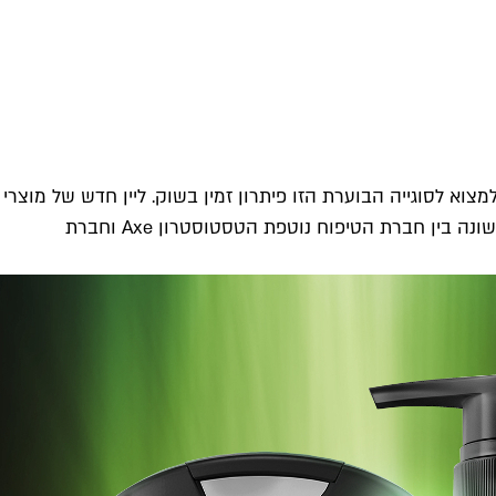
א לסוגייה הבוערת הזו פיתרון זמין בשוק. ליין חדש של מוצרי
טיפוח לגיימרים, Lynx Xbox שמו, ימנע ריחות גוף בלתי נעימים שמצטברים בעקבות שימוש מיוזע. הליין הינו שיתוף פעולה ראשון ומשונה בין חברת הטיפוח נוטפת הטסטוסטרון Axe וחברת