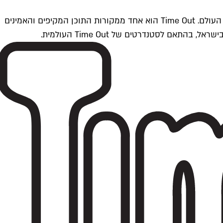
Time Outתל אביב הוא חלק מרשת Time Out Global — רשת מדיה בינלאומית הפועלת ב-360 ערים מרכזיות וב-60 מדינות ברחבי העולם. Time Out הוא אחד ממקורות התוכן המקיפים והאמינים