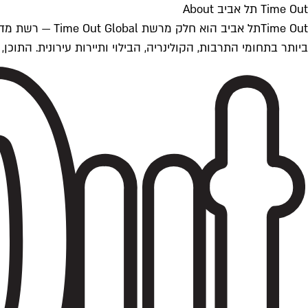
Time Out תל אביב About
ביותר בתחומי התרבות, הקולינריה, הבילוי ותיירות עירונית. התוכן, שמתעדכן 24/7, נכתב ונערך על ידי צוות עיתונאים מקצועי מקומי בישראל, בהתאם לסטנדרט