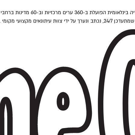
ים של Time Out העולמית.