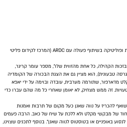
פסטיבל מיוחד לכבוד "יום הפליט הבינלאומי" (המתקיים מדי שנה ב-20 ליוני) יתקיים השנה בשכונת נווה שאנן, בבית 1:1 מרכז לאמנות ופוליטיקה בשיתוף פעולה עם ARDC (המרכז לקידום פליטי
כות הקהילה, כל אחת מהזווית שלו", מספר עומר קריגר,
ב, ויש גם גרסה טבעונית), הוא מציין גם את הצגת הבכורה של הקומדיה
 מדארפור, שתורמה מערבית, עובדה ובוימה על ידי יאפא
ויות. זה ממש מצחיק, לא יאומן שאחרי כל מה שהם עברו כדי
אף להכריז על נווה שאנן כעל מקום של תרבות ואמנות
הייחוד של מבקשי מקלט ולא ללכת על שיח של כאב. הרבה פעמים
סוע באופניים או בטוסטוס לנווה שאנן". בנוסף לתכנים שצוינו,