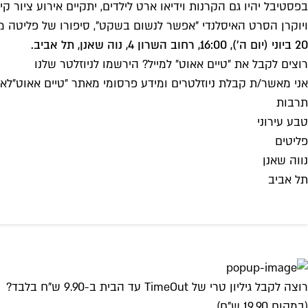
בפסטיבל יהיו גם הקרנות וידיאו ארט לילדים, יתקיים אירוע ציור
ויוקרן הסרט האיסלנדי "אפשר לנשום בשקט", סיפורו של פליטה מג
20 ביוני (יום ה'), 16:00, רחוב השרון 4, נוה שאנן, תל אביב.
רוצים לקבל את ״טיים אאוט״ למייל? הירשמו לניוזלטר שלנו
אני מאשר/ת קבלת ניוזלטרים ומידע פרסומי מאתר ״טיים אאוט״
לאי
תרבות
טבע עירוני
פליטים
נווה שאנן
תל אביב
רוצה לקבל גיליון טרי של TimeOut עד הבית ב-9.90 ש"ח בלבד?
(במקום 19.90 ש"ח)