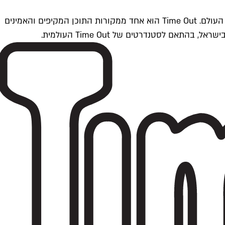
Time Outתל אביב הוא חלק מרשת Time Out Global — רשת מדיה בינלאומית הפועלת ב-360 ערים מרכזיות וב-60 מדינות ברחבי העולם. Time Out הוא אחד ממקורות התוכן המקיפים והאמינים