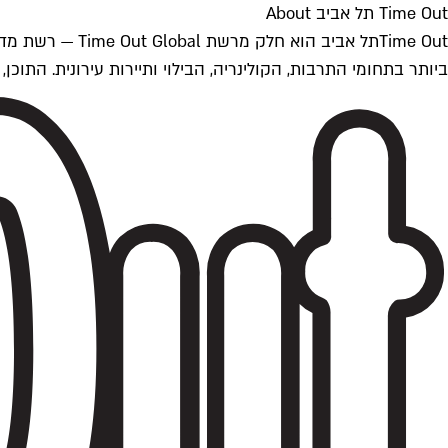
Time Out תל אביב About
ביותר בתחומי התרבות, הקולינריה, הבילוי ותיירות עירונית. התוכן, שמתעדכן 24/7, נכתב ונערך על ידי צוות עיתונאים מקצועי מקומי בישראל, בהתאם לסטנדרט