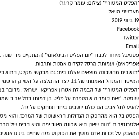
"הפליט המטורף" (צילום: עומר קריגר)
מאת
שני מויאל
19 ביוני 2019
Facebook
Twitter
Email
אפריקאים) ועמותת מרסל לקידום אמנות ותרבות.
"תושבים מהשכונה מוצאים אצלנו בית: גם מבקשי מקלט, התושבים 
המייסד והמנהל האמנותי של 1:1. לצד הה
"הפליט המטורף" של הבמה לתיאטרון אפריקאי-ישראלי. מדובר ב
שוסטר. "זאת קומדיה שמספרת על פליט בן דמותו בתל אביב שמחפ
להגיע לתל אביב הם כולם יושבים ביחד וצוחקים על זה".
הפסטיבל הוא מההפקות הגדולות הראשונות של המרכז, והוא מסמ
אלטרנטיבית. "נווה שאנן היא שכונה מאוד יפה והיא הבית של הרב
המאבק על זכויות אדם מושך את הפוקוס מזה שחיים בינינו אנשים מ