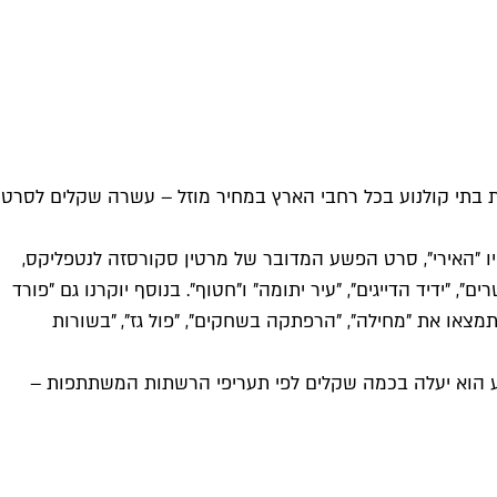
הקולנוע הישראלי וכבר נוחת כאן אחיו מעבר לים. יום הקולנוע הבינלאומי יתקיים ביום חמישי (21.11) בעשרות בתי קולנוע בכל רחבי הארץ במחיר מוזל – עשרה שקלים לסרט
יו "האירי", סרט הפשע המדובר של מרטין סקורסזה לנטפליקס,
שת העלמות מסתורית שמעולם לא נפתרה. משתתפים: רוברט דה נירו, אל פצ'ינו, ג'ו פשי והארווי קייטל. עוד בבכורה: "21 גשרים", "ידיד הדייגים", "עיר יתומה" ו"חטוף". בנוסף יוקרנו גם "פורד
 תמצאו את "מחילה", "הרפתקה בשחקים", "פול גז", "בשורות
נוע הוא יעלה בכמה שקלים לפי תעריפי הרשתות המשתתפות –