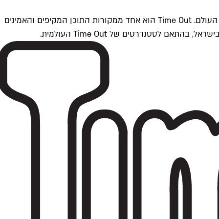
Time Outתל אביב הוא חלק מרשת Time Out Global — רשת מדיה בינלאומית הפועלת ב-360 ערים מרכזיות וב-60 מדינות ברחבי העולם. Time Out הוא אחד ממקורות התוכן המקיפים והאמינים