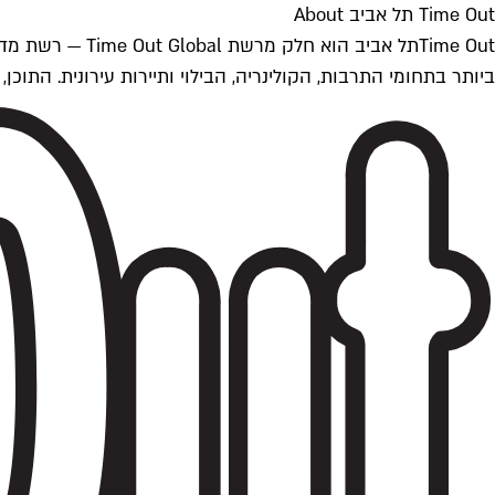
Time Out תל אביב About
ביותר בתחומי התרבות, הקולינריה, הבילוי ותיירות עירונית. התוכן, שמתעדכן 24/7, נכתב ונערך על ידי צוות עיתונאים מקצועי מקומי בישראל, בהתאם לסטנדרט