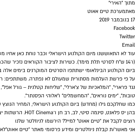
מתוך "האירי"
מאת
מערכת טיים אאוט
17 בנובמבר 2019
Facebook
Twitter
Email
(ו־14 ש"ח לסרטי תלת מימד). כשירות לציבור הקוראים נזכיר שהכרטיסים תמיד נגמרים מהר ולא כדאי לחכות לרגע האחרון.
ביום הקולנוע הבינלאומי ישתתפו הסרטים המוקרנים בימים אלה ב
נגד פרארי", "המלאכיות של צ'ארלי", "שליחות קטלנית – גורל אפל"
טובות", "ימים נוראים", "המחשמלים" ו"אלוהי הפסנתר".
כמו שחלקכם גילו (מחדש) ביום הקולנוע הישראלי, המחיר הנוצץ
בהן יס פלאנט, סינמה סיטי, לב, רב חן ו־HOT Cinema. הרשתות יציעו מחירים מיוחדים לסרטים שיוקרנו באולמות IMAX ,4DX ו-VIP.
רוצים לקבל את ״טיים אאוט״ למייל? הירשמו לניוזלטר שלנו
אני מאשר/ת קבלת ניוזלטרים ומידע פרסומי מאתר ״טיים אאוט״
לאי