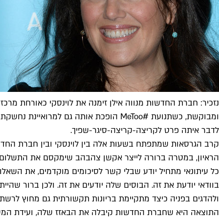
נזכיר: חברת החדשות מנווה אילן זימנה את לוינסקי כאורחת מרכז
ומבוקשת, כשתנועת #MeToo הופכת אותה גם
לדבר איתה פרט לקריצה-קריצה-סיגר-שפיך.
קרב הגרסאות שמתפתח בשעות אלה בין לוינסקי ובין חברת החדשות
הראיון, במטרה ברורה לייצר אקשן צהבהב שימקסם את התשלום הנאה שהונח בעו
כל עיתונאי מתחיל יודע שבלי קשר לסיכומים מוקדמים, את השאלות 
בוודאי יודעת את זה. הבוסים שלה יודעים את זה. ולכן ברור שהי
ולהדגים בפניה כיצד מתקיימת בריונות תקשורתית גם מחוץ לרשת.
התוצאה היא שחברת החדשות קיבלה את הבאזז שלה, ועידת המשפיע