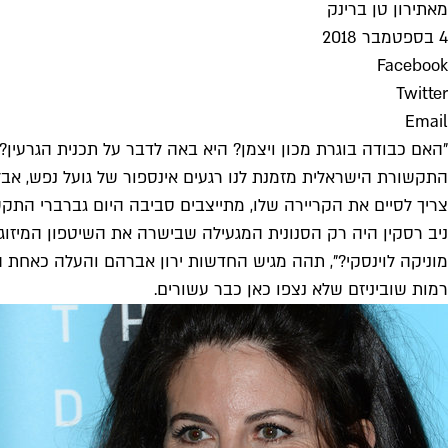
מאת
ירון טן ברינק
4 בספטמבר 2018
Facebook
Twitter
Email
"האם כבודה בוגרת מכון ויצמן? היא באה לדבר על תכנית הגרעין? באה לדבר על משהו שקרה לה לפני 20 שנה 
צריך לסיים את הקריירה שלו, מתייצבים סביבה היום גברברי הת
ניב רסקין היה רק הסנונית המגעילה שבישרה את השיטפון המיזוגנ
מוניקה לוינסקי?", תהה מגיש החדשות ירון אברהם והעלה כאחת האו
רמות שוביניזם שלא נצפו כאן כבר עשורים.