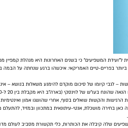
ית ל"ועידת המשפיעים" כי בשנים האחרונות היא מנהלת קמפיין מפ
 למרואיינת נחשקת ביותר בפריים-טיים האמריקאי. איכשהו ברגע שנחתה על ה
 – לגבי קיומו של סיכום מוקדם להימנע משאלות בנושא – אינו 
"ש של לוינסקי (בארה"ב היא מקבלת בין 20 ל-50 אלף דולר להרצאה).
הרגישות והקשות שואלים בסוף, אחרי שהושגו אמון ואינטימיות בין
יתה כאן בחירה מושכלת, אנטי-עיתונאית במתכוון ובמזיד, להתעל
ים שלה קיבלה את הכותרות, כלי תקשורת מסביב לעולם מדווחים