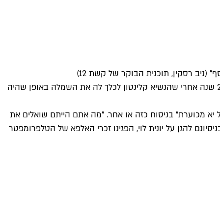
התקשורת הישראלית מזמנת לנו רגעים אינספור של גועל נפש, אבל תקרית לוי-לוינסקי אמש סיפקה בכל זאת כמה שיאים חדשים. 20 שנה אחרי שהנשיא קלינטון לכלך לה את השמלה באופן שהיה
 יא מכוערת" בניסוח כזה או אחר. "מה אתם הייתם שואלים את
יונם להגן על יונית לוי, הפגינו זכרי האלפא של הטלפרומפטר