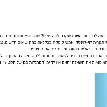
והיא עשתה מזה כסף" (ניב רסקין, תוכנית הבוקר של קשת 12)
קשורת הישראלית במעגל ומשחזרים את הטינופת.
י. אחריו התייצבו רבים לשאול בתבונתם "למה מי רוצה אותך בכלל
פציות את השאלה "האם אין לך ימי הסתגלות בגן של הקטן?"; בניס