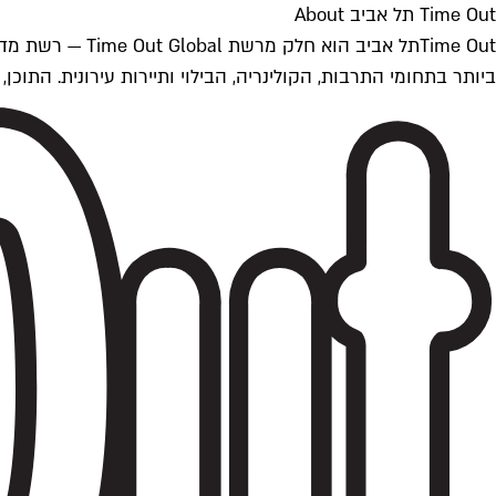
Time Out תל אביב About
ביותר בתחומי התרבות, הקולינריה, הבילוי ותיירות עירונית. התוכן, שמתעדכן 24/7, נכתב ונערך על ידי צוות עיתונאים מקצועי מקומי בישראל, בהתאם לסטנדרט