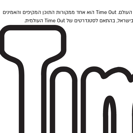
Time Outתל אביב הוא חלק מרשת Time Out Global — רשת מדיה בינלאומית הפועלת ב-360 ערים מרכזיות וב-60 מדינות ברחבי העולם. Time Out הוא אחד ממקורות התוכן המקיפים והאמינים