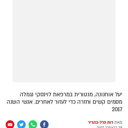
דירה להכיר
© יובל סיגלר תקשורת בע"מ 2026
Designed, Developed and Powered by
RGB Media
תוכן מקודם
יעל אוחנונה, מנטורית במרפאת לוינסקי נגמלה
מסמים קשים וחזרה כדי לעזור לאחרים. אנשי השנה
2017
מאת
רות פרל-בהריר
28 בדצמבר 2017