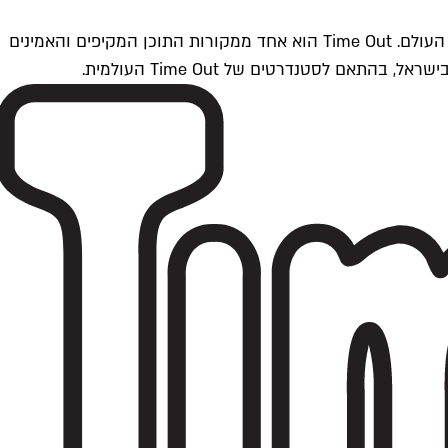
Time Outתל אביב הוא חלק מרשת Time Out Global — רשת מדיה בינלאומית הפועלת ב-360 ערים מרכזיות וב-60 מדינות ברחבי העולם. Time Out הוא אחד ממקורות התוכן המקיפים והאמינים