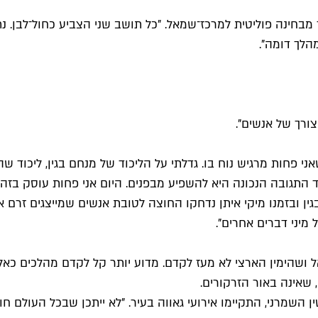
 מבחינה פוליטית למרכז־שמאל. "כל תושב שני הצביע כחול־לבן. 
הלך דומה".
צורך של אנשים".
אני פחות מרגיש נוח בו. גדלתי על הליכוד של מנחם בגין, ליכוד 
 התגובה הנכונה היא להשפיע מבפנים. היום אני פחות עוסק בזה, כי
גין ובזמנו מיקי איתן נדחקו החוצה לטובת אנשים שמייצגים זרם 
 מיני דברים אחרים".
הימין הארצי לא מעז לקדם. מדוע יותר קל לקדם מהלכים כאלה ב
 שאינה באור הזרקורים.
 השמרני, התקיימו אירועי גאווה בעיר. "לא ייתכן שבכל העולם חו