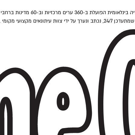
ים של Time Out העולמית.