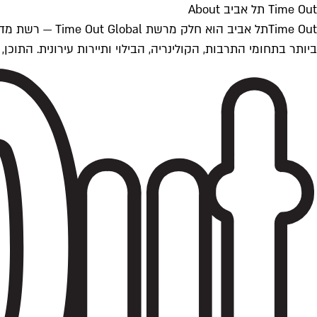
Time Out תל אביב About
ביותר בתחומי התרבות, הקולינריה, הבילוי ותיירות עירונית. התוכן, שמתעדכן 24/7, נכתב ונערך על ידי צוות עיתונאים מקצועי מקומי בישראל, בהתאם לסטנדרט