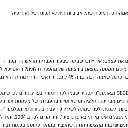
אמה הכהן מוכיח שתל אביביות היא לא תכונה של גאוגרפיה
 את עצמם: איך ייתכן שבזמן שבעיר העברית הראשונה, מעוז הח
 רמת גן הקטנה נמצאת בעיצומה של מהפכה חילונית? והאם יכול ל
השמאלנית? לפני שבעה חודשים נכנס חבר הכנסת והשגריר לשעבר כרמל 
שאמה הכהן סיים בדיוק כהונה של ארבע שנים כשגריר ישראל ב־OECD ובאונסק"ו, תפקיד שבמהל
ו לכנסת (לפני שמונה לשגריר), העביר ביקורת על מפלגתו: "המינ
ודימונה, והאתגרים ה
טוענים שרבות מהצעות החוק שהעביר במהלך כהונתו בכנסת נבעו 