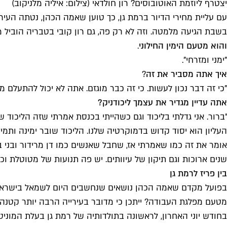
יצטרף ליוזמת האוטובוסים? רון חולדאי (צילום: איליה מלניקוב)
עם עליית מחירי הדיור ברמת גן, כך טוען שאמה הכהן, נטתה העיר
בשבת הגיעה מלמטה. וזה לא רק פה, גם רון קובי בטבריה הוביל מ
והוא מטעם הימין החילוני
.
"ימני ומזרחי".
איך אתה מסביר את זה
?
"כי זה דבר נכון לעשות. כי זה כבר מוגזם. אתה לא יכול להתעלם מ
אתה עדיין מגדיר את עצמך ליכודניק?
"ברור. אני גדלתי בליכוד וגם כשהייתי בכנסת אמרתי שזה הליכוד ש
העליון הוא יסוד קדוש בדמוקרטיה שלנו. הליכוד שובר ימינה ותמיד
אומר את זה כמו שאמרתי אז, שחבל שאנשים כמו דן מרידור ובני ב
שנים ארוכות וגם תיקון של עיוותים. יש פה תנועות של מטוטלת וכל
בין פריז לרמת גן
בפועל מקדם שאמה הכהן נושאים שנחשבים היום לשמאל בישראל וש
מטעם מפלגת העבודה? ייתכן כי מדובר בעירייה הרבה יותר קטנה,
בחודש יוני האחרון, לראשונה בתולדותיה של רמת גן בעלת המוניטין