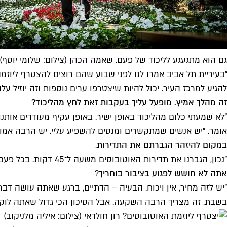
גם הוא מתגעגע לליכוד של פעם. שאמה הכהן (צילום: שלומי יוסף)
"בעיריית תל אביב אמרו לנו לפני שבוע שהם רוצים להצטרף ליוזמ
להגיע למרכז העיר. יכול להיות שיצטרפו ערים נוספות וזה יוזיל עלוי
זה מהלך אמיץ. מופעל עליך בעקבות זאת לחץ מהליכוד
?
"לא שמעתי כלום מהליכוד באופן ישיר. באופן עקיף מעודדים אותנו
אומר. "יש אנשים שמתקשרים ומנסים להשפיע עליי. יש הרבה אמוציו
במקום להיזהר הגברתם את התדירות
.
"נכון, הגברנו את תדירות האוטובוסים משעה ל־45 דקות. בכל פעם שעשו פשע שנאה או אלימות, הוא ישיג בדיוק את ההפך".
אתה לא חושש לפגוע בציבור בוחריך
?
"יש לזה מחיר, אין ויכוח. הבעיה – הדתיים, ברגע שאתה עושה דב
בשבת. זה מצריך הרבה השקעה. אבל הסיכון הכי גדול שאתה לוק