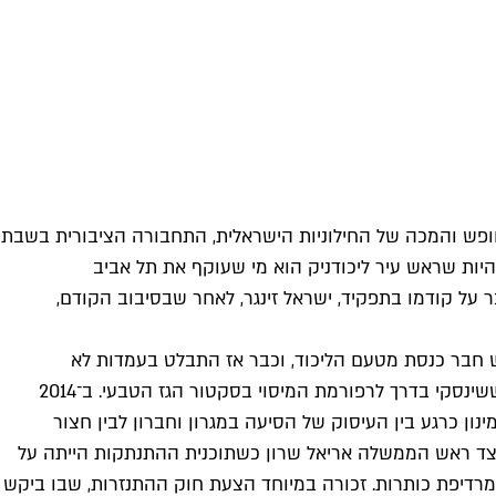
ופש והמכה של החילוניות הישראלית, התחבורה הציבורית בשבת
היות שראש עיר ליכודניק הוא מי שעוקף את תל אביב
שאמה הכהן בן ה־45 לתפקיד ראש העיר רמת גן. הוא גבר על קודמו בתפקיד, ישראל זינגר, לאחר שבסיבוב הקודם,
כו התגורר בפריז. קודם לכן שימש חבר כנסת מטעם הליכוד, וכבר אז התבלט בעמדות לא
שגרתיות. בשבתו כיו"ר ועדת הכלכלה הוא פעל רבות בנושאים חברתיים מבחינת רגולציה ומיסוי וסייע בהעברתן של מסקנות ועדת ששינסקי בדרך לרפורמת המיסוי בסקטור הגז הטבעי. ב־2014
ון כרגע בין העיסוק של הסיעה במגרון וחברון לבין חצור
כלכליים חברתיים ובראשם מחירי הדיור הבלתי נסבלים אינו מידתי באופן קיצוני". עוד קודם לכן, ב־2004, עמד לצד ראש הממשלה אריאל שרון כשתוכנית ההתנתקות הייתה על
מרדיפת כותרות. זכורה במיוחד הצעת חוק ההתנזרות, שבו ביקש