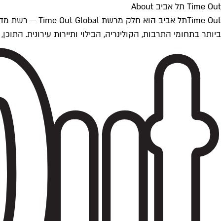
Time Out תל אביב About
ביותר בתחומי התרבות, הקולינריה, הבילוי ותיירות עירונית. התוכן, שמתעדכן 24/7, נכתב ונערך על ידי צוות עיתונאים מקצועי מקומי בישראל, בהתאם לסטנדרט