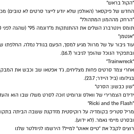
"הקול בראש"
החדש של פיקסאר (האולפן שלא יודע לייצר סרטים לא טובים) מכניס א
"הרחק מההמון המתהולל"
תומס וינטרברג השלים את ההתנתקות מ"דוגמה 95" (שהגה לפני 20 שנה) וביים עיבוד קלאסי ומרהיב עין לרומן הוויקטוריאני מאת תומס הארדי על בת כפר (קרי מליגן) ושלושת מחזריה (9.7).
"אנטמן"
עוד גיבור על של מרוול מגיע למסך, הפעם בגודל נמלה. החלפתו ש
ובתפקיד הנוכל שהופך לגיבור (16.7).
"Trainwreck"
אחרי צמד סרטים פחות מצליחים, ג'ד אפטאו שב וכבש את המבקרי
בגילומו (ביל היידר; 23.7).
"שון כבשון: הסרט"
ידידם הצמרירי של וואלס וגרומיט זוכה לסרט משלו שבו הוא והעדר
"Ricki and the Flash"
מריל סטריפ בקומדיה על רוקיסטית מזדקנת ששבה הביתה בתקווה 
ובסרט מיימי גאמר. (לא ידוע).
רוצים לקבל את ״טיים אאוט״ למייל? הירשמו לניוזלטר שלנו