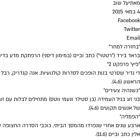
מאת
יעל שוב
4 במאי 2015
Facebook
Twitter
Email
"בחזרה למחר"
בראד בירד ("רטטוי") כתב וביים (במימון דיסני) הרפתקת מדע בדיוני
"פיץ' פרפקט 2"
די נדיר שסרטי בנות הופכים לסדרות קולנועיות. אנה קנדריק, רב
הראשון (4.6).
"כשנהיה צעירים"
בני זוג בגיל העמידה (בן סטילר ונעמי ווטס) מתחילים לבלות עם זו
של אנשים תקועים (4.6).
"הפמליה"
ארבע שנים אחרי שנפרדו מהמסך הביתי, כוכבי הסדרה החצופה על מש
אלין כתב וביים (11.6).