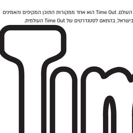
Time Outתל אביב הוא חלק מרשת Time Out Global — רשת מדיה בינלאומית הפועלת ב-360 ערים מרכזיות וב-60 מדינות ברחבי העולם. Time Out הוא אחד ממקורות התוכן המקיפים והאמינים