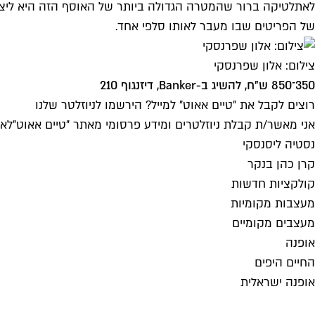
לאתלטיקה ברור שהמטרה הגדולה ביותר של האוסף הזה היא ליצור
של הפריטים שבו מעבר לאותו סלפי אחד.
צילום: אלון שפרנסקי
350־850 ש״ח, להשיג ב-Banker, דיזנגוף 210
רוצים לקבל את ״טיים אאוט״ למייל? הירשמו לניוזלטר שלנו
אני מאשר/ת קבלת ניוזלטרים ומידע פרסומי מאתר ״טיים אאוט״
לאי
נסטיה ליסנסקי
קרן כהן בנקר
קולקציות חדשות
מעצבות מקומיות
מעצבים מקומיים
אופנה
החיים היפים
אופנה ישראלית