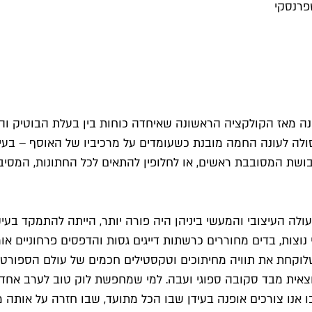
שנה מאז הקולקציה הראשונה שאיחדה כוחות בין בעלת הבוטיק ו
ה לעונה החמה מובנת כשעומדים על מרכיביו של האוסף – בעיקר
לבושת המסובבת ראשים, או לחלופין להתאים לכל החתונות, המסי
ה העיצובי והמעשי ביניהן היה פורה יותר, הייתה להתמקד בעיק
צות, בדים מחוררים כרשתות דייגים גסות והדפסים פרחוניים אורי
וקחת את תוויה מחיתוכים וטקסטילים חכמים של עולם הספורט,
ית מבד סקובה ספוגי ועבה. למי שמחפשת לוק טוב לערב אחד, ו
ו אנו צורכים אופנה בעידן שבו הכל מתועד, שבו חזרה על אותה 