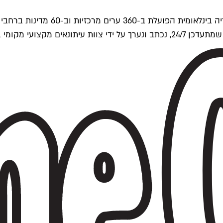
ים של Time Out העולמית.