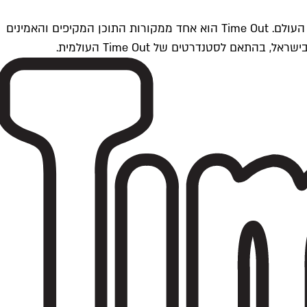
Time Outתל אביב הוא חלק מרשת Time Out Global — רשת מדיה בינלאומית הפועלת ב-360 ערים מרכזיות וב-60 מדינות ברחבי העולם. Time Out הוא אחד ממקורות התוכן המקיפים והאמינים