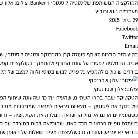
הקולקציה המשותפת של נסטיה ליסנסקי ו-Banker. צילום: אלון שפרנסקי
מאת
בלה גונשורוביץ
29 ביולי 2015
Facebook
Twitter
Email
בקיץ הזה חוזרות לשתף פעולה קרן כהן־בנקר ונסטיה ליסנסקי, 
אביב. ההחלטה לפסוח על עונת החורף ולהתמקד בקולקציית קפסול
בודדים שיכולים להקפיץ כל פריט לבוש בסיסי נלווה למצב של ת
צילום: אלון שפרנסקי
הטקטיקה שבה בחרו השתיים, שהעידו על כך שהעונה שיתוף הפעול
של בנקר את ליסנסקי – חצאיות פראיות למראה שמורכבות מטורי נו
כשמעמידים אותם אל מול ההשראה המלווה את הקולקציה – זו של
בשמלת גופייה פרחונית מבד סאטן שהוכלאה בכוח במורדה עם חצא
בוודאי לא יפריע, ועובדה זו כשלעצמה מעלה שאלות על האופן שב