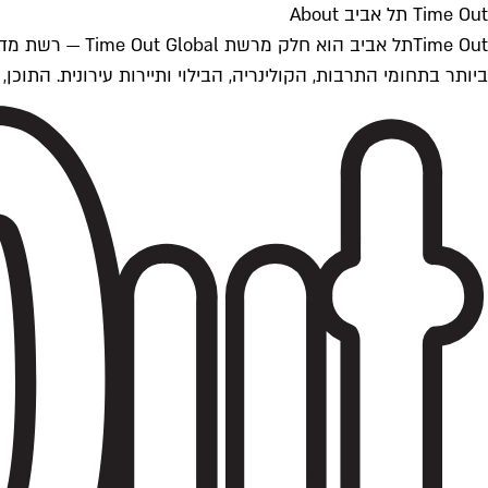
Time Out תל אביב About
ביותר בתחומי התרבות, הקולינריה, הבילוי ותיירות עירונית. התוכן, שמתעדכן 24/7, נכתב ונערך על ידי צוות עיתונאים מקצועי מקומי בישראל, בהתאם לסטנדרט