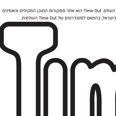
Time Outתל אביב הוא חלק מרשת Time Out Global — רשת מדיה בינלאומית הפועלת ב-360 ערים מרכזיות וב-60 מדינות ברחבי העולם. Time Out הוא אחד ממקורות התוכן המקיפים והאמינים