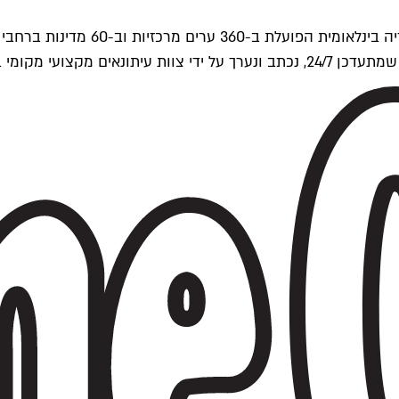
ים של Time Out העולמית.