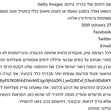
עם היפות שלי בג'רזי. צילום: Getty Images
המאט גאלה בסגנון קאמפ או פשוט מיאוס כללי בסטייל וטוב טעם
מאת
סול גרופי
ו
דורין אליהו
27 באוגוסט 2019
Facebook
Twitter
Email
לכל רשימת שיק מוקפדת נלווית אחותה הכעורה והכריזמטית לא פ
(סורי, אנחנו) על בסיס שבועי ופיללה לימים אופנתיים מוצלחים יותר 
טראשי ונטול מודעות עצמית יותר מבדרך כלל. בקיצור, איך קורה
E98yPS7KO8hhEh6nWEJgc9jht4DPLl_wrQ39Zxf_G7eohXDdbKY
הכוכבים הלוהטים של הרגע (כלומר, אלו שאנחנו עדיין מצליחות לזה
שלא צריך לראות. ובקיצור, ניחשתם נכון; באנו להשחיר.
טיילור סוויפט