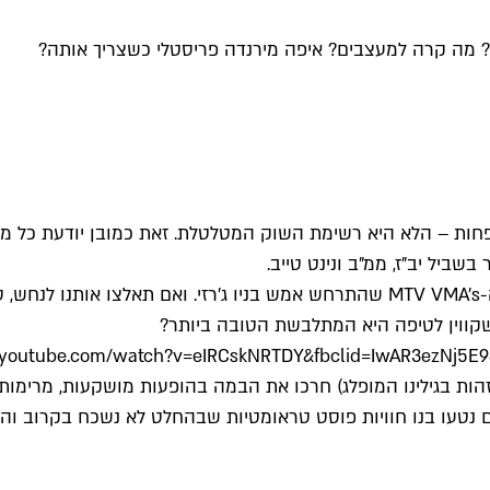
? מה קרה למעצבים? איפה מירנדה פריסטלי כשצריך אותה?
חות – הלא היא רשימת השוק המטלטלת. זאת כמובן יודעת כל מיל
בשביל יב"ז, ממ"ב ונינט טייב.
ובכן, גם השנה דואר ישראל איבד את ההזמנה שלנו לטקס פרסי ה-MTV VMA’s שהתרחש אמ
 שקווין לטיפה היא המתלבשת הטובה ביותר?
.youtube.com/watch?v=eIRCskNRTDY&fbclid=IwAR3ezNj5
ות בגילינו המופלג) חרכו את הבמה בהופעות מושקעות, מרימות (לי