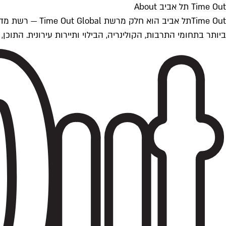
Time Out תל אביב About
ביותר בתחומי התרבות, הקולינריה, הבילוי ותיירות עירונית. התוכן, שמתעדכן 24/7, נכתב ונערך על ידי צוות עיתונאים מקצועי מקומי בישראל, בהתאם לסטנדרט