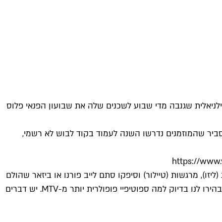
ניאלית שגנבה מדי שבוע לשכנים שלה את שבועון הפנאי פלוס
ש בניו ג'רזי. ואם תאלצו אותנו לנחש, סביר שהמוזמנים נדרשו השנה לעמוד בקוד לבוש לא רשמי,
https://www
זו), מרגשות (טיילור) וסיפקו סתם לייב פורנו או ביזאר שהולם
ערוץ מדשדש שעדיין מנסה להזכיר לנו שהוא כאן. המראות הקשים נטעו בנו חוויות פוסט טראומטיות שבהחלט לא נשכח בקרוב והבהירו לנו בדיוק למה ספוטיפיי פופולרית יותר מ-MTV. יש דברים