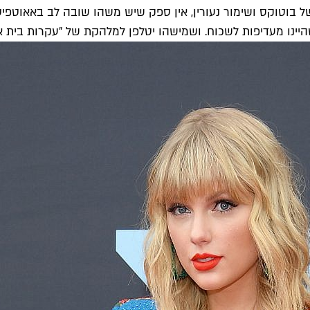
 בוטוקס ושימור נעורין, אין ספק שיש משהו שובה לב באאוטפיט 
יינו מעדיפות לשכוח. ושמישהו יטלפן למלהקת של "עקרות בית אמי