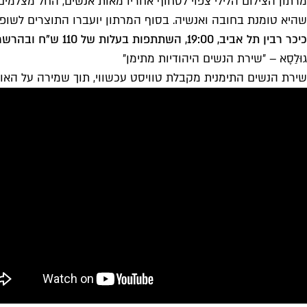
מרתון הצילום הלילי צפוי לסחוף אחריו מאות אנשים, החל מצלמים
שהיא טומנת בחובה ואנשיה. בסוף המרתון יועברו התוצרים לשופטי
כיכר רבין תל אביב, 19:00, השתתפות בעלות של 110 ש"ח ו
בהרשמ
גוּלַסָא – ״שירת הנשים היהודיות מתימן״
שירת הנשים התימנית מקבלת טוויסט עכשווי, תוך שמירה על האו