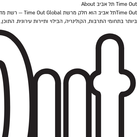
Time Out תל אביב About
ביותר בתחומי התרבות, הקולינריה, הבילוי ותיירות עירונית. התוכן, שמתעדכן 24/7, נכתב ונערך על ידי צוות עיתונאים מקצועי מקומי בישראל, בהתאם לסטנדרט