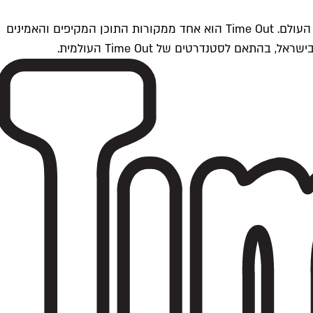
Time Outתל אביב הוא חלק מרשת Time Out Global — רשת מדיה בינלאומית הפועלת ב-360 ערים מרכזיות וב-60 מדינות ברחבי העולם. Time Out הוא אחד ממקורות התוכן המקיפים והאמינים