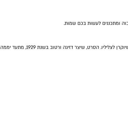
בוה ומתכננים לעשות בכם שמות.
רם אוריון ("נושאי המגבעת", "הפה והטלפיים"), מנגן בלייב את פס הקול המקורי שלו לסרט פורץ הדרך "האיש עם מצלמת הקולנוע" שיוקרן לצליליו. הסרט, שיצר דזיגה ורטוב בשנת 1929, מתעד יממה