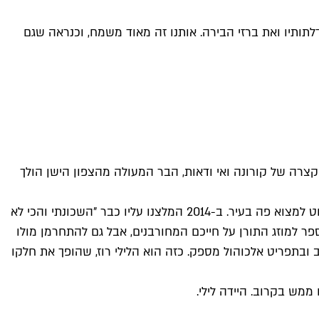
תותיו ואת ברזי הבירה. אותנו זה מאוד משמח, וכנראה שגם
צרה של קורונה ואי ודאות, הבר המעולה מהצפון הישן הולך
הלילי רוז נפתח ב-2005 ונחשב מאז בעיני רבים (וגם בעינינו) כשכיית החמדה של הצפון הישן – בר שכונתי מזן שכבר לא כל כך פשוט למצוא פה בעיר. ב-2014 המלצנו עליו כבר "השכונתי והכי לא
פר למוזג התורן על חייכם המחורבנים, אבל גם להתחרמן מולו
 ובתפריט אלכוהול מספק. כזה הוא הלילי רוז, שהופך את חלקו
מש בקרוב. היידה לילי.