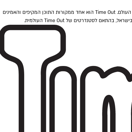
Time Outתל אביב הוא חלק מרשת Time Out Global — רשת מדיה בינלאומית הפועלת ב-360 ערים מרכזיות וב-60 מדינות ברחבי העולם. Time Out הוא אחד ממקורות התוכן המקיפים והאמינים