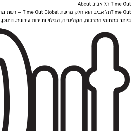
Time Out תל אביב About
ביותר בתחומי התרבות, הקולינריה, הבילוי ותיירות עירונית. התוכן, שמתעדכן 24/7, נכתב ונערך על ידי צוות עיתונאים מקצועי מקומי בישראל, בהתאם לסטנדרט