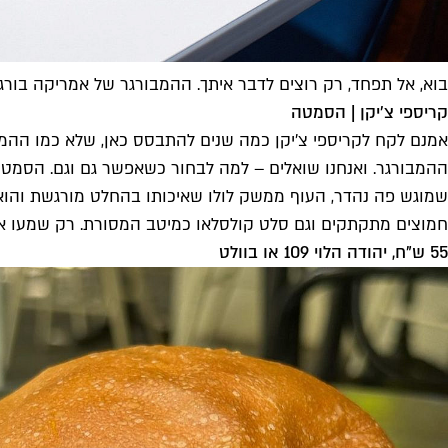
בוא, אל תפחד, רק רוצים לדבר איתך. ההמבורגר של אמריקה בורגרס
קריספי צ'יקן | הסמטה
אמנם לקח לקריספי צ'יקן כמה שנים להתבסס כאן, שלא כמו ההמבו
ההמבורגר. ואנחנו שואלים – למה לבחור כשאפשר גם וגם. הסמטה ה
שמוגש פה נהדר, העוף ממשק לולו שאיכותו בהחלט מורגשת והוא פר
חמוצים מתקתקים וגם סלט קולסלאו כמיטב המסורת. רק שמעו את
55 ש"ח, יהודה הלוי 109 או בוולט