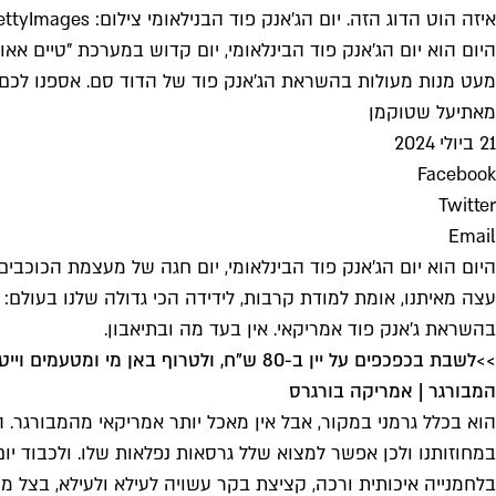
איזה הוט הדוג הזה. יום הג'אנק פוד הבנילאומי צילום: GettyImages
היום הוא יום הג'אנק פוד הבינלאומי, יום קדוש במערכת "טיים א
מעט מנות מעולות בהשראת הג'אנק פוד של הדוד סם. אספנו לכם 
מאת
יעל שטוקמן
21 ביולי 2024
Facebook
Twitter
Email
היום הוא יום הג'אנק פוד הבינלאומי, יום חגה של מעצמת הכוכבים 
עצה מאיתנו, אומת למודת קרבות, לידידה הכי גדולה שלנו בעולם:
בהשראת ג'אנק פוד אמריקאי. אין בעד מה ובתיאבון.
>>
לשבת בכפכפים על יין ב-80 ש"ח, ולטרוף באן מי ומטעמים וייטנאמים
המבורגר | אמריקה בורגרס
הוא בכלל גרמני במקור, אבל אין מאכל יותר אמריקאי מהמבורגר. 
במחוזותנו ולכן אפשר למצוא שלל גרסאות נפלאות שלו. ולכבוד י
בלחמנייה איכותית ורכה, קציצת בקר עשויה לעילא ולעילא, בצל מ