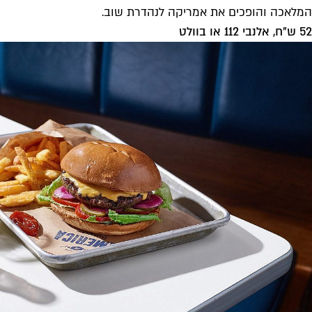
המלאכה והופכים את אמריקה לנהדרת שוב.
52 ש"ח, אלנבי 112 או בוולט