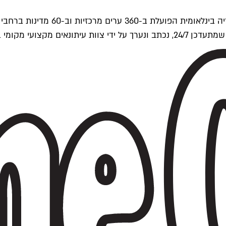
ים של Time Out העולמית.