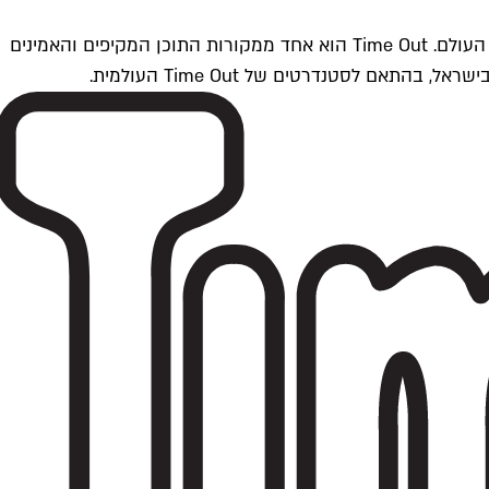
Time Outתל אביב הוא חלק מרשת Time Out Global — רשת מדיה בינלאומית הפועלת ב-360 ערים מרכזיות וב-60 מדינות ברחבי העולם. Time Out הוא אחד ממקורות התוכן המקיפים והאמינים