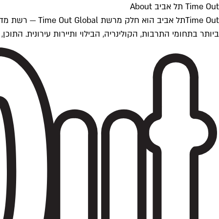
Time Out תל אביב About
ביותר בתחומי התרבות, הקולינריה, הבילוי ותיירות עירונית. התוכן, שמתעדכן 24/7, נכתב ונערך על ידי צוות עיתונאים מקצועי מקומי בישראל, בהתאם לסטנדרט