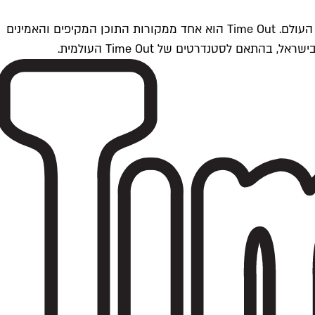
Time Outתל אביב הוא חלק מרשת Time Out Global — רשת מדיה בינלאומית הפועלת ב-360 ערים מרכזיות וב-60 מדינות ברחבי העולם. Time Out הוא אחד ממקורות התוכן המקיפים והאמינים