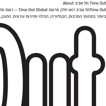
Time Out תל אביב About
ביותר בתחומי התרבות, הקולינריה, הבילוי ותיירות עירונית. התוכן, שמתעדכן 24/7, נכתב ונערך על ידי צוות עיתונאים מקצועי מקומי בישראל, בהתאם לסטנדרט