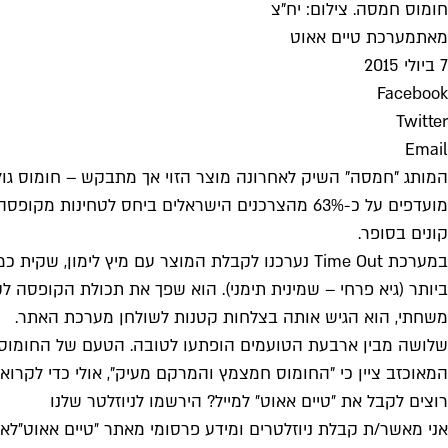
חומוס חמסה. צילום: יח"צ
מאת
מערכת טיים אאוט
7 ביולי 2015
Facebook
Twitter
Email
המותג "חמסה" השיק לאחרונה מוצר הזוי אך מתבקש – חומוס גולמ
מועדפים על כ-63% מהצרכנים הישראלים ביחס לטחי
קונים בסופר.
במערכת Time Out נערכנו לקבלת המוצר עם מיץ לי
ביותר (גיא פרחי – שמינית תימני). הוא שפך את תכולת הקופסה 
משחתי, הוא הגיש אותה בצלחות קטנות לשולחן מערכת האתר.
שלושה מבין ארבעת הטועמים הופתעו לטובה. הטעם של החומוס אינו 
המאוכזב ציין כי "החומוס חמצמץ והמרקם מעיק", אולי כדי לקרוא
רוצים לקבל את ״טיים אאוט״ למייל? הירשמו לניוזלטר שלנו
אני מאשר/ת קבלת ניוזלטרים ומידע פרסומי מאתר ״טיים אאוט״
לאי