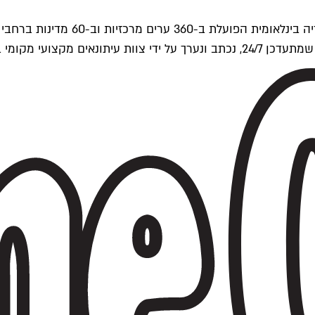
ים של Time Out העולמית.