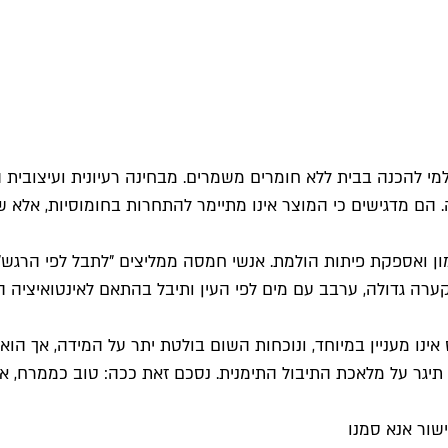
י להכנה בבית ללא חומרים משמרים. מבחינה רעיונית ועיצובית 
נות מקופסה. הם מדגישים כי המוצר אינו מתיימר להתחרות בחומוסיות,
מון, שקית כמון ואספקת פיתות הולמת. אנשי חמסה ממליצים "לתבל לפ
לקערה גדולה, ערבב עם מים לפי העין ותיבל בהתאם לאינטואיצי
מעניין במיוחד, ונוכחות השום בולטת יתר על המידה, אך הוא עדי
 תיגר על מלאכת התיבול התימנית. נסכם זאת ככה: טוב כממרח, אך
שור אנא סמנו