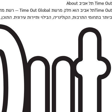
Time Out תל אביב About
ביותר בתחומי התרבות, הקולינריה, הבילוי ותיירות עירונית. התוכן, שמתעדכן 24/7, נכתב ונערך על ידי צוות עיתונאים מקצועי מקומי בישראל, בהתאם לסטנדרט