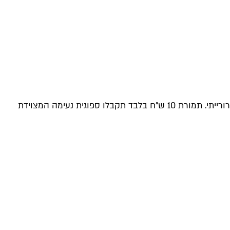
למרות זכייתה בתואר מצטיינת הדקאן בקטגוריית הוואליו פור מאני, מברשת הניקוי של ללין מעולה ולא רק באופן יחסי למחירה השערורייתי. תמורת 10 ש"ח בלבד תקבלו ספוגית נעימה המצוידת