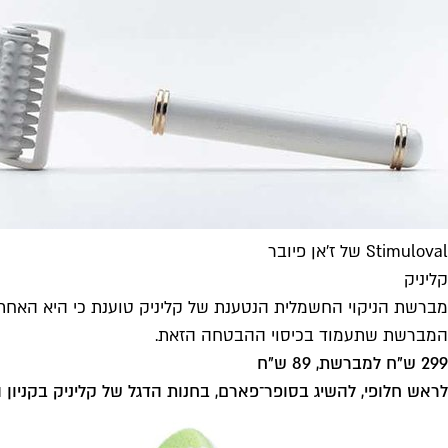
Stimuloval של ז'אן פיובר
קליניק
מברשת הניקוי החשמלית הנטענת של קליניק טוענת כי היא האחת
המברשת שתעמוד בכיסוי ההבטחה הזאת.
299 ש"ח למברשת, 89 ש"ח
לראש חלופי, להשיג בסופר־פארם, בחנות הדגל של קליניק בקניון הזהב בראשון