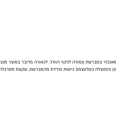
ובזר במברשת צמודה לניקוי הוודג'. לכאורה מדובר במוצר מנצח מ
נן והמוצלח כשלעצמו) כישות נפרדת מהמברשת, שקצת מסרבלת א