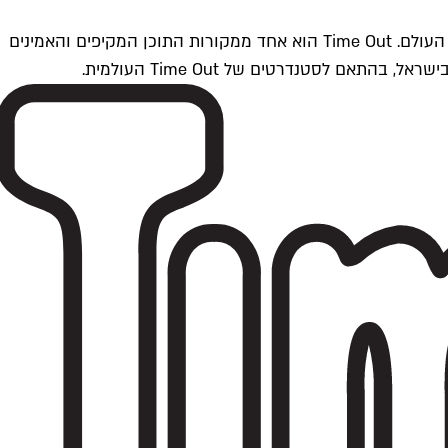
Time Outתל אביב הוא חלק מרשת Time Out Global — רשת מדיה בינלאומית הפועלת ב-360 ערים מרכזיות וב-60 מדינות ברחבי העולם. Time Out הוא אחד ממקורות התוכן המקיפים והאמינים