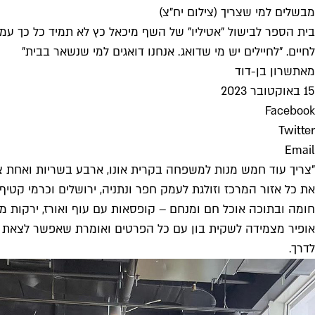
מבשלים למי שצריך (צילום יח"צ)
בית הספר לבישול "אטיליו" של השף מיכאל כץ לא תמיד כל כך עמ
לחיים. "לחיילים יש מי שדואג. אנחנו דואגים למי שנשאר בבית"
מאת
שרון בן-דוד
15 באוקטובר 2023
Facebook
Twitter
Email
"צריך עוד חמש מנות למשפחה בקרית אונו, ארבע בשריות ואחת צ
את כל אזור המרכז וזולגת לעמק חפר ונתניה, ירושלים וכרמי קטיף
חומה ובתוכה אוכל חם ומנחם – קופסאות עם עוף ואורז, ירקות מב
אופיר מצמידה לשקית בון עם כל הפרטים ואומרת שאפשר לצאת לד
לדרך.