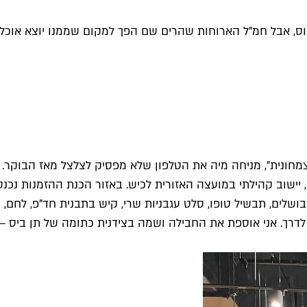
וס, אבל חמ"ל הארוחות שהרים שם הפך למקום שממנו יוצא אוכל ל
מחונית", מניחה מיה את הטלפון שלא מפסיק לצלצל מאז הבוקר.
, יישוב קהילתי במועצה האזורית לכיש. באזור הכנת ההזמנות נכנ
ושלים, תבשיל טופו, סלט עגבניות שרי, קיש בתבנית חד"פ, לחם,
רך. אני אוספת את החבילה ושמה בצידנית כתומה של תן ביס – ג