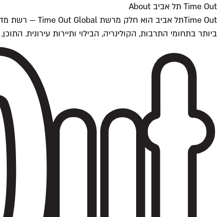
Time Out תל אביב About
ביותר בתחומי התרבות, הקולינריה, הבילוי ותיירות עירונית. התוכן, שמתעדכן 24/7, נכתב ונערך על ידי צוות עיתונאים מקצועי מקומי בישראל, בהתאם לסטנדרט