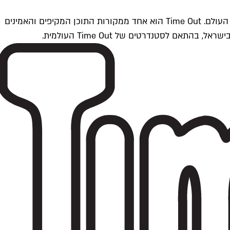
Time Outתל אביב הוא חלק מרשת Time Out Global — רשת מדיה בינלאומית הפועלת ב-360 ערים מרכזיות וב-60 מדינות ברחבי העולם. Time Out הוא אחד ממקורות התוכן המקיפים והאמינים