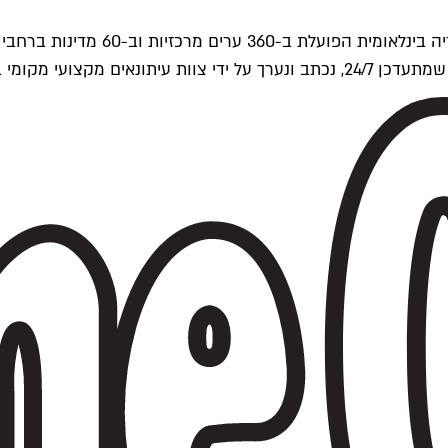
ים של Time Out העולמית.