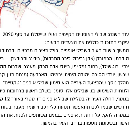
עוד השנה: שבילי האופניים הקיימים ואולו שייסללו עד סוף 2020
עיקרי התוכנית כוללים את הצעדים הבאים:
המשך רישות העיר בשבילי אופניים, כולל בצירים מרכזיים וברחובות
הוברמן-מרמורק (אבן גבירול-כיכר התרבות), רידינג וברודצקי – ריד
צבי- רוטשילד), רחוב נמל יפו, ריינס-אדם הכהן-מאנגר, שדרות ההשכל
שרשן, יורדי הסירה, יהודה הימית, ירמיהו, הארבעה (מנחם בגין-קר
מהלך נוסף שמבצעת העירייה הוא סימון שבילי אופנים "טקטיים"
ולנוחות השימוש בו. שבילים אלו יסומנו בשלב ראשון ברחובות פינס
בנוס
חודשים שבמהלכם תתאפשר תנועת כלי רכב ויישמר מעבר בטוח לה
הישן, ובשכונות נוספות ברחבי העיר בהמשך.