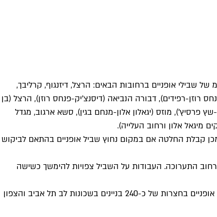
של שבילי אופניים ברחובות הבאים: הרצל, דיזנגוף, קרליבך,
חס רוזן-רפידים), דבורה הנביאה (דיסנצ'יק-פנחס רוזן), הרצל (בן
שץ פרסיץ'), מוזס (יגאלון אלון-מנחם בגין), סשא ארגוב, מגדל
ם מיגאל אלון ורחוב העלייה).
 מכן קבלת החלטה אם במקום נחוץ שביל אופניים בהתאם לביקוש
ה, מרחוב ארלוזורוב צפונה עד רחוב התערוכה. העבודות על השביל צפויות להימשך כשישה
במטרה להקל על החזקת אופניים בבתים משותפים ולפנות את הרחובות מחניות של כלים דו גלגליים, תתקין העירייה מתקנים לעגינת אופניים בחצרות של כ-240 בניינים בשכונות לב תל אביב והצפון