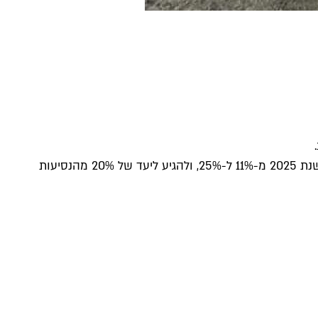
העירייה הציגה היום (שלישי, 26.5) את התוכנית לרישות העיר בשבילי אופניים במטרה להכפיל את היקף הנסיעות בכלים אישיים עד שנת 2025 מ-11% ל-25%, ולהגיע ליעד של 20% מהנסיעות