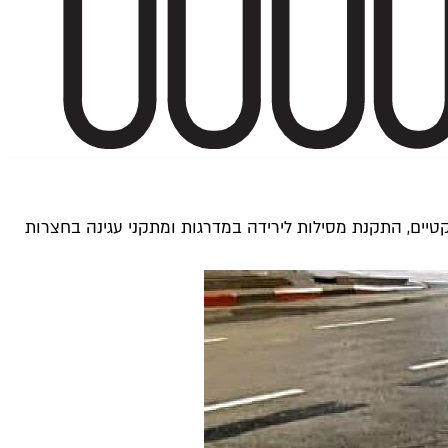
. בין המהלכים: הכפלת שבילי האופניים ל-300 ק"מ, יצירת שבילי ניסיון טקטיים, התקנת מסילות לירידה במדרגות ומתקני עגינה בחצרות