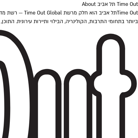
Time Out תל אביב About
ביותר בתחומי התרבות, הקולינריה, הבילוי ותיירות עירונית. התוכן, שמתעדכן 24/7, נכתב ונערך על ידי צוות עיתונאים מקצועי מקומי בישראל, בהתאם לסטנדרט