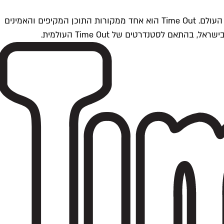
Time Outתל אביב הוא חלק מרשת Time Out Global — רשת מדיה בינלאומית הפועלת ב-360 ערים מרכזיות וב-60 מדינות ברחבי העולם. Time Out הוא אחד ממקורות התוכן המקיפים והאמינים