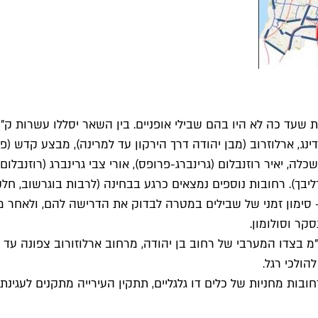
 שעד כה לא היו בהם שבילי אופניים. בין השאר יסללו עשרות ק"מ 
ינג, ארלוזרוב (מבן יהודה דרך הירקון עד למרינה), מבצע קדש (פנ
ה, יאיר רוזנבלום (גרינברג-פרופס), אורי צבי גרינברג (רוזנבלום-
ליבך). רחובות נוספים נמצאים כרגע בבחינה (לרבות בוגרשוב, חלקי
 – סימון זמני של שבילים במטרה לבדוק את הדרישה להם, ולאחר
קר וסולומון.
ף, החלה העירייה בסלילת שביל אופניים דו-סטרי באורך 1.2 ק"מ בצדו המערבי של רחוב בן יהוד
ולכי רגל.