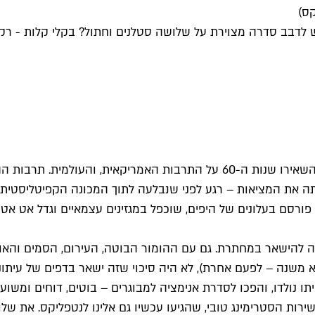
קס)
י האדיש לדבב סדרה מצוירת על שלושה סטלנים וחתול? בקלי קלות -
גם יותר מ-50 שנים אחרי, קשה להמעיט באימפקט המשמעותי שהשאירו שנות ה-60 
המחתרתי "The Fabulous Furry Freak Brothers". הוא פורסם בעלונים של היפים, שוכפל במ
כלה להישאר במחתרת. גם עם ההומור הבוטה, העירום, הסמים והא
 משנה – לפעם אחרת), לא היה סיכוי שזה ישאר בדפים של עיתוני
יתו נולדו, והפכו לסדרת אנימציה למבוגרים – בוטים, דוחים ומש
לבסוף ב-2020, שרדה שתי עונות בשירות הסטרימינג טובי, שהגיעו עכשיו גם אלינו לנט