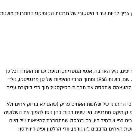
 רק צריך להיות שריד היסטורי של תרבות הקומיקס החתרנית משנות
על התרבות האמריקאית, והעולמית. תרבות ההיפים, קיץ האהבה, אנטי ממסדיות, תנועת זכויות האזרח וכל כך
הרבה סמים היו רגע של שינוי חברתי, בו תרבות הנגד תססה ושינתה את המציאות – רגע לפני שנבלעה לתוך המכונה הקפיטליסטית. שם, בשנת 1968 ומתוך מרכז ההיפיות של סן פרנסיסקו, נולד
גזינים עצמאיים וגדל אט אט למעצמה שתפסה את תרבות הסיקסטיז תוך כדי ביקורת עליה
ופי החתרני של שלושת האחים פריק (שהם לא בדיוק אחים ולא
 קומיקס חתרניים. היו שנים רבות בהן ניסו להפוך את השלושה
וערים כפי שתמיד היו, רק בגרסה שמתחברת למציאות של היום.
פליקס. את שלושת האחים מדבבים ג'ון גודמן, וודי הרלסון ופיט דיווידסון –