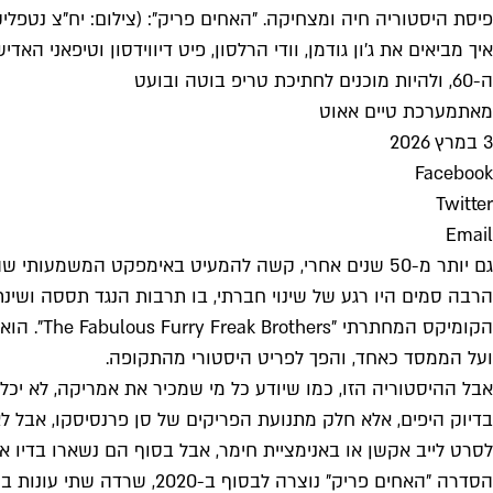
פיסת היסטוריה חיה ומצחיקה. "האחים פריק": (צילום: יח"צ נטפלי
איך מביאים את ג'ון גודמן, וודי הרלסון, פיט דיווידסון וטיפאנ
ה-60, ולהיות מוכנים לחתיכת טריפ בוטה ובועט
מאת
מערכת טיים אאוט
3 במרץ 2026
Facebook
Twitter
Email
הקומיקס 
ועל הממסד כאחד, והפך לפריט היסטורי מהתקופה.
אבל ההיסטוריה הזו, כמו שיודע כל מי שמכיר את אמריקה, לא י
בדיוק היפים, אלא חלק מתנועת הפריקים של סן פרנסיסקו, אבל לא
לסרט לייב אקשן או באנימציית חימר, אבל בסוף הם נשארו בדיו א
הסדרה "האחים פריק" נוצרה 