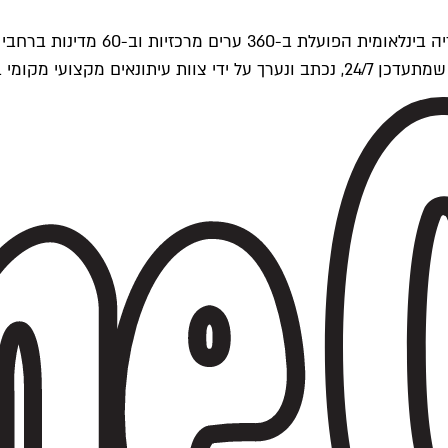
ים של Time Out העולמית.