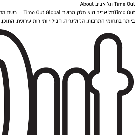
Time Out תל אביב About
ביותר בתחומי התרבות, הקולינריה, הבילוי ותיירות עירונית. התוכן, שמתעדכן 24/7, נכתב ונערך על ידי צוות עיתונאים מקצועי מקומי בישראל, בהתאם לסטנדרט