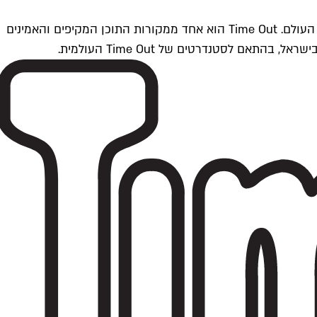
Time Outתל אביב הוא חלק מרשת Time Out Global — רשת מדיה בינלאומית הפועלת ב-360 ערים מרכזיות וב-60 מדינות ברחבי העולם. Time Out הוא אחד ממקורות התוכן המקיפים והאמינים