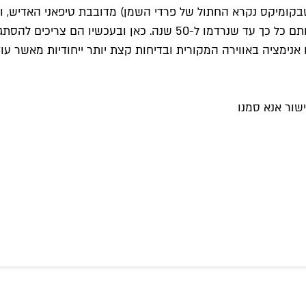
קומיקס נקרא החתול של פרדי השמן) מדובבת טיפאני האדיש, וה
בסיקסטיז מגיעים לשנות ה-2000, אחרי שעישנו חומר שמיסטל אותם כל כך ע
נימציה באווירה המקורית ובדיחות קצת יותר ייחודיות מאשר עו
שור אנא סמנו