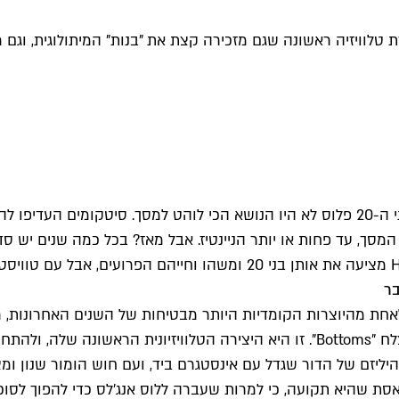
שבעה בייבי" רייצ'ל סנוט מגיעה לרשת HBO עם סדרת טלוויזיה ראשונה שגם מזכירה קצת א
אתם אולי לא ממש זוכרים את זה, אבל היו ימים בהם חייהם של בני ה-20 פלוס לא היו הנושא
מאוד זכיר "I Love L.A", שכולה שייכת לאחת מהיוצרות הקומדיות היותר מבטיחות של 
 מאיה, שחוגגת את גיל 27 עם תחושה מבאסת שהיא תקועה, כי למרות שעברה ללוס אנג'