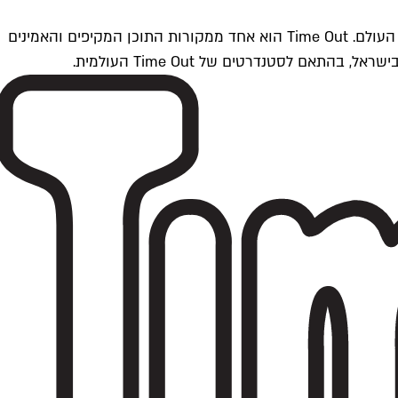
Time Outתל אביב הוא חלק מרשת Time Out Global — רשת מדיה בינלאומית הפועלת ב-360 ערים מרכזיות וב-60 מדינות ברחבי העולם. Time Out הוא אחד ממקורות התוכן המקיפים והאמינים