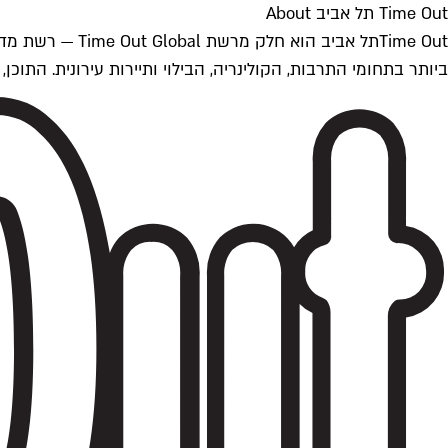
Time Out תל אביב About
ביותר בתחומי התרבות, הקולינריה, הבילוי ותיירות עירונית. התוכן, שמתעדכן 24/7, נכתב ונערך על ידי צוות עיתונאים מקצועי מקומי בישראל, בהתאם לסטנדרט