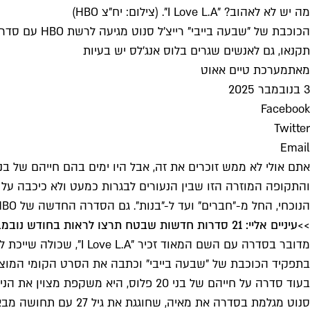
מה יש לא לאהוב? "I Love L.A". (צילום: יח"צ HBO)
הכוכבת של "
תקנאו, גם לאנשים שגרים בלוס אנג'לס יש בעיות
מאת
מערכת טיים אאוט
3 בנובמבר 2025
Facebook
Twitter
Email
הנוכחי, החל מ-"חברים" ועד ל-"בנות". גם הסדרה החדשה של HBO מציעה את אותן בני 20 ומשהו וחייהם הפרועים, אבל עם טוויסט קטן על חברות מאתגרת.
>>
עיניים אליי: 21 סדרות חדשות שבטח תרצו לראות בחודש נובמבר
מדובר בסדרה עם השם ה
בעוד סדרה על חייהם של בני 20 פלוס, היא משקפת מצוין את הניהיליזם של הדור שגדל עם אינסטגרם ביד, ועם חוש הומור שנון ומצוין שהופך את הצפייה בה למהירה מדי.
סנוט מגלמת בסדרה את