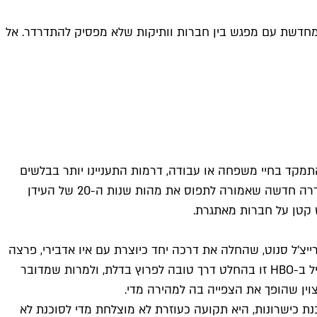
ת "בנות" המיתולוגית, וגם מחדשת עם מפגש בין חברות וותיקות שלא מפסיק להתדרדר. אל
 הכי לוהט למסך. סיטקומים העדיפו להתמקד בחיי משפחה או עבודה, דרמות התעניינו יותר בבלשים
והתקופה המוזרה הזו שבין הנעורים לבגרות כמעט ולא כיכבה על המסך, עד פחות או יותר הניינטיז. אבל מאז? בכל כמה שנים יש סדרה חדשה שאמורה לתפוס את מהות שנות ה-20 של העידן
השנים האחרונות, רייצ'ל סנוט, שהחלה את דרכה יחד כיוצרת עם איו אדבירי, פרצה
בתפקיד הכוכבת של "שבעה בייבי" וכתבה את הסרט הקומי המוצלח "Bottoms". זו היא היצירה הטלוויזיונית הראשונה שלה, ולהתחיל ב-HBO זו בהחלט דרך טובה לפרוץ בדלת, ולמרות שמדובר
לס כדי להפוך לסוכנת כישרונות, היא תקועה כעוזרת לא מוצלחת מדי לסוכנת לא