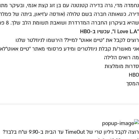
נחמדה מדי, גרה בדירה קטנטנה עם בן זוג קצת אנמי, ובעיקר 
דירה. כשאותה חברה בשם טלולה (אודסה ע'זיאון, ביתה של פמלה
שהיא בעיקרון החברה המדרדרת ושואבת תשומת הלב שלך. 8 פרקים שיצאו עד דצמבר, אבל בכנות אחרי שראינו את הראשון, נחכה לסוף ונשאב הכל בבינג'.
"I Love L.A", עכשיו ב-HBO
רוצים לקבל את ״טיים אאוט״ למייל? הירשמו לניוזלטר שלנו
אני מאשר/ת קבלת ניוזלטרים ומידע פרסומי מאתר ״טיים אאוט״
לאי
מה רואים הלילה
סדרות מומלצות
HBO
המסך
רוצה לקבל גיליון טרי של TimeOut עד הבית ב-9.90 ש"ח בלבד?