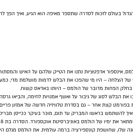
 הגדול בעולם לזכות לסדרה שתספר מאיפה הוא הגיע, ואיך הפך לה
רלוק הולמס, אינספור אדפטציות נתנו את הטייק שלהם על האיש והמסתור
י של הצלחה – היו מי שהפכו את הבלש לדמות מושלמת מדי, כמעט 
 בחלק הפחות מדובר של הולמס – היותו באדאס קשוח.
כו את הבלש לסוג של גיבור על ואשף אמנויות לחימה, והביאו גרסה
יך להשתמש בראשו המבריק עד תום, מוכר בעיקר ככייסן מבריק, 
"
שלו, שחושפת קונספירציה ברמה עולמית. את הולמס מגלם הירו פי