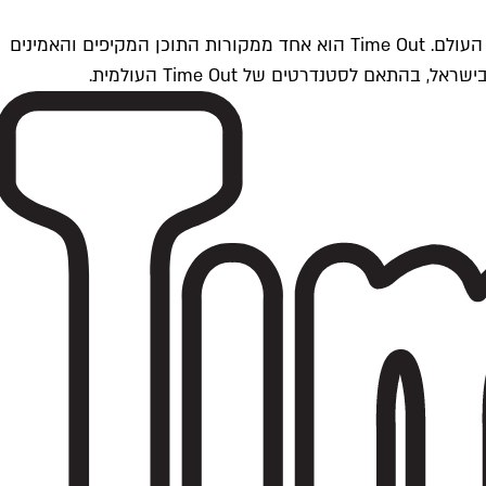
Time Outתל אביב הוא חלק מרשת Time Out Global — רשת מדיה בינלאומית הפועלת ב-360 ערים מרכזיות וב-60 מדינות ברחבי העולם. Time Out הוא אחד ממקורות התוכן המקיפים והאמינים