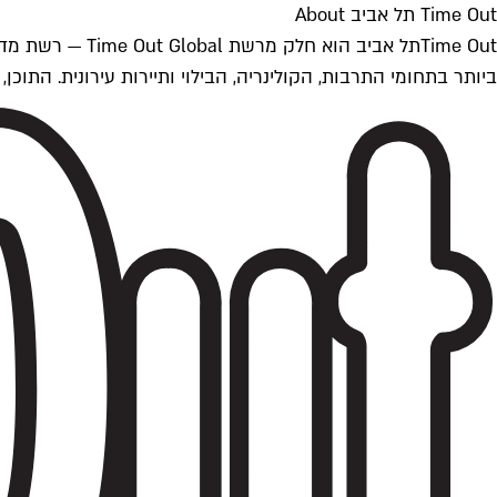
Time Out תל אביב About
ביותר בתחומי התרבות, הקולינריה, הבילוי ותיירות עירונית. התוכן, שמתעדכן 24/7, נכתב ונערך על ידי צוות עיתונאים מקצועי מקומי בישראל, בהתאם לסטנדרט