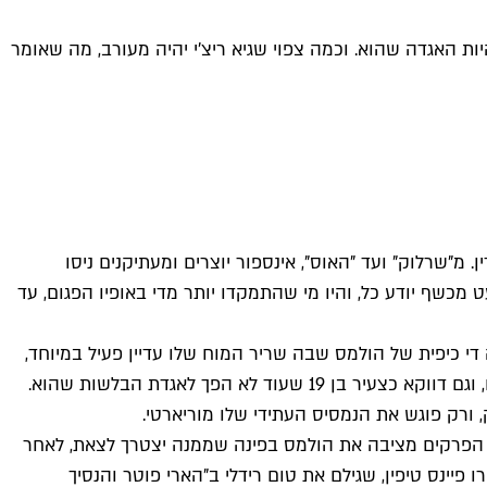
יות האגדה שהוא. וכמה צפוי שגיא ריצ'י יהיה מעורב, מה שאומר
ין. מ"שרלוק" ועד "האוס", אינספור יוצרים ומעתיקנים ניסו
מכשף יודע כל, והיו מי שהתמקדו יותר מדי באופיו הפגום, עד
 די כיפית של הולמס שבה שריר המוח שלו עדיין פעיל במיוחד,
אבל לא לבדו. 15 שנים אחרי הסרט השני בסדרה, ריצ'י חוזר לדמות בפורמט קצת אחר – גם בסדרת טלוויזיה חדשה של אמזון פריים, וגם דווקא כצעיר בן 19 שעוד לא הפך לאגדת הבלשות שהוא.
ורק פוגש את הנמסיס העתידי שלו מוריארטי.
שרלוק הצעיר" מבוסס על סדרת הנובלת של הסופר אנדרו ליין, שמתאר את ימיו של הולמס באוניברסיטת אוקספורד. הסדרה בת 8 הפרקים מציבה את הולמס בפינה שממנה יצטרך לצאת, לאחר
ינס טיפין, שגילם את טום רידלי ב"הארי פוטר והנסיך