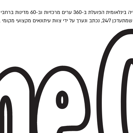
ים של Time Out העולמית.