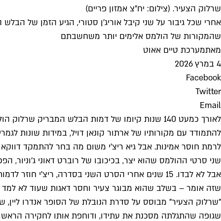
שרלוק הצעיר. (צילום: יח"צ אמזון פריים)
אחרי שכל גיבור על שני קיבל אוריג'ן סטורי, הגיע הזמן של הבלש
שהמקורות של הולמס אלימים יותר משחשבתם
מאת
מערכת טיים אאוט
4 במרץ 2026
Facebook
Twitter
Email
לאורך כמעט 140 שנות קיומו של דמות הבלש המבריק ש
להתמודד עם מקורותיו של ארתור קונאן דויל, במידות שונות לגמר
לרמת חוסר אמינות. אבל גיא ריצ'י משום מה בחר להתמקד דווקא
שני סרטי ההולמס שהוא יצר, בכיכובו של רוברט דאוני ג'וניור, הפ
שזה אומר – בשלב שהוא מבוגר צעיר וחסר דאגות שעוד לא למד א
שגופה שהתגלתה מסכנת את עתידו, ודוחפת אותו לחקירה הראשונה 