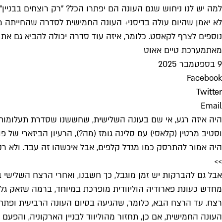
למה יש לנו ניחוש שגם העונה הם יפתרו הכל? "רק רוצחים בבניין". 
לא יאמן שהיום עולה בדיסני+ העונה החמישית לסדרה שהחייתה מחד
נוספים לצרף לקאסט. כלומר, איזה עוד סדרה יכולה להביא גם את כ
מאת
מערכת טיים אאוט
9 בספטמבר 2025
Facebook
Twitter
Email
היה איזה רגע, אי שם בעונה השלישית, שחששנו שסדרת תעלומות 
וסטיב מרטין (קלאסי) עם סלינה גומז (מה?), הרעיון הביזארי של
היה אמור להתרסק כמו מגדל קלפים, אבל איכשהו זה עבד. ולא רק –
>>
אבל גם להברקות יש זמן מוגבל, כך חשבנו, ואחרי הרצח השלישי 
רצח. עד הרצח הבא, כלומר, שהגיעה בסיום העונה הרביעית ופתח 
העונה החמישית, אם כן, תחזור מהוליווד לבניין הארקוניה, והפע