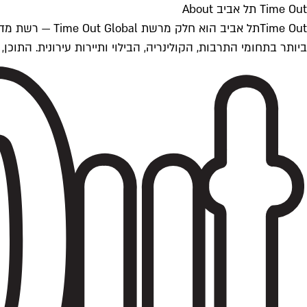
Time Out תל אביב About
ביותר בתחומי התרבות, הקולינריה, הבילוי ותיירות עירונית. התוכן, שמתעדכן 24/7, נכתב ונערך על ידי צוות עיתונאים מקצועי מקומי בישראל, בהתאם לסטנדרט