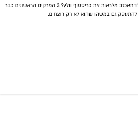
שחקנים נהדרים: קיגן מייקל קי, רנה זלווגר וכריסטוף וולץ. נכון, מאז מריל סטריפ אף אחד לא מפתיע אותנו באותו אופן, אבל מי יכול להתאכזב מלראות את כריסטוף וולץ? 3 הפרקים הראשונים כבר
ך להתעסק גם במשהו שהוא לא רק רוצחים.