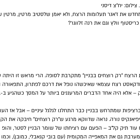
צילום: יח"צ דיסני
ש את ז'אנר תעלומות הרצח, ולא יאמן שלסטיב מרטין, מרטין שור
ריסטוף וולץ וגם את רנה זלווגר?
הרצח "רק רוצחים בבניין" מתקרבת לסופה. הרי מראש זו היתה 
 פודקאסט רצח עצמאי שאיכשהו נופל את דרכם לפתרון, התפאורה המ
 אלא היה אחד הדברים המרעננים ביותר על המסך כשהגיע ב-2021.
ברציפות שמתרחש בבניין כבר התחלנו לגלגל עיניים – אבל אז ה
עוד תיק קל"ב – הפעם עם רציחתו של שומר הבניין לסטר, והופ 
ם מערבת גם את המאפייה המקומית (עם בובי קנאבלי, כמובן), וכ