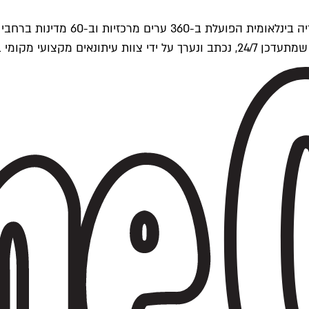
ים של Time Out העולמית.