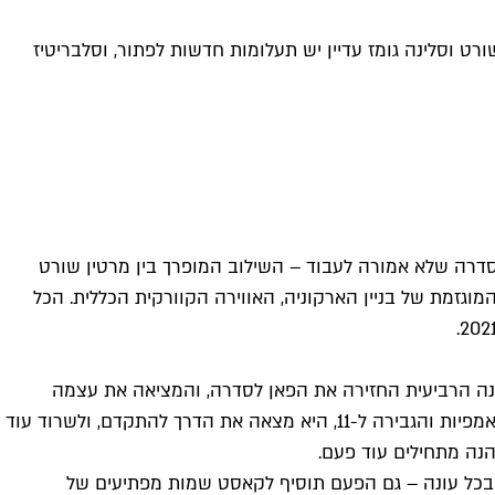
ט וסלינה גומז עדיין יש תעלומות חדשות לפתור, וסלבריטיז
סדרה שלא אמורה לעבוד – השילוב המופרך בין מרטין שורט
וגזמת של בניין הארקוניה, האווירה הקוורקית הכללית. הכל
עונה הרביעית החזירה את הפאן לסדרה, והמציאה את עצמה
מחדש כעונת פארודיה הוליוודית מופרכת במיוחד, ברמה שזאק גליפיאנקיס נורה. נראה שדווקא מרגע ש"רק רוצחים" חיבקה את הקאמפיות והגבירה ל-11, היא מצאה את הדרך להתקדם, ולשרוד עוד
הנה מתחילים עוד פעם.
מו בכל עונה – גם הפעם תוסיף לקאסט שמות מפתיעים של