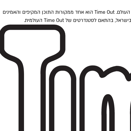
Time Outתל אביב הוא חלק מרשת Time Out Global — רשת מדיה בינלאומית הפועלת ב-360 ערים מרכזיות וב-60 מדינות ברחבי העולם. Time Out הוא אחד ממקורות התוכן המקיפים והאמינים