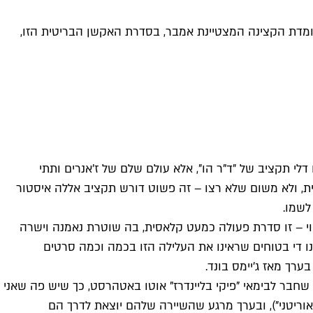
ומדת הקצינה המצטיינת אמבר, בסדרת האקשן הבריטית הזו,
לי תקציב של "ד"ר הו", אלא עולם שלם של ז'אנרים ותתי
נגלית, ולא משום שלא רצו – זה פשוט דורש תקציב אללה איסטור
סדרה החדשה שעלתה לפני כשבועיים לרשת sky, והגיע היום במלואה לויאודי של yes, של HOT ונקסט טיוי – זו סדרת פעולה כמעט קלאסית, בה שוטרת נאמנה וישרה
 די בטוחים שראינו את העלילה הזו בכמה וכמה סרטים
חבר לבימאי "פיקי בליינדרז" אוטו באטהרסט, כך שיש פה שאני
וריטני"), ובערך מרגע שהשיירה שלהם יוצאת לדרך הם