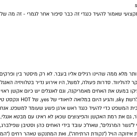
ועי שאמור להעיד כנגדי זה כבר סיפור אחר לגמרי - זה מה של
 מלא ממה שהיינו רגילים אליו בעבר. לא רק מיסטר בין ופרקים ד
קר להוליווד. סדרות פעולה, למשל, היו אירוע נדיר בטלוויזיה הא
קחו כדוגמה את "אסיר", ה
בית המשפט כדי להעיד כנגד ראש ארגן פשע שעומד למשפט. אנחנו
שר המרגלים", שאח"כ עובד בידי האחים כהן וסטיבן שפילברג, ש
איזוקה הויל ("נקודת הרתיחה"), ואת המתנקש טאהר רחים ("המא