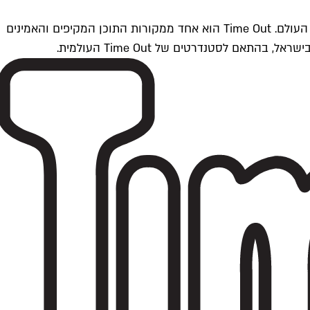
Time Outתל אביב הוא חלק מרשת Time Out Global — רשת מדיה בינלאומית הפועלת ב-360 ערים מרכזיות וב-60 מדינות ברחבי העולם. Time Out הוא אחד ממקורות התוכן המקיפים והאמינים