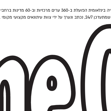
ים של Time Out העולמית.