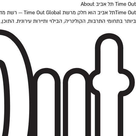
Time Out תל אביב About
ביותר בתחומי התרבות, הקולינריה, הבילוי ותיירות עירונית. התוכן, שמתעדכן 24/7, נכתב ונערך על ידי צוות עיתונאים מקצועי מקומי בישראל, בהתאם לסטנדרט