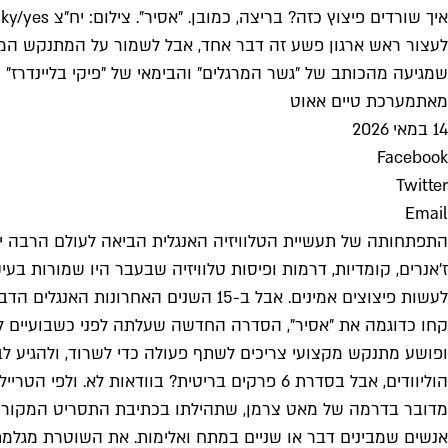
איך שורדים פיצוץ כזה? בריצה, כמובן. "אסיר". צילום: יח"צ sky/yes
לעצור ראש ארגון פשע זה דבר אחד, אבל לשמור על המתנקש המקצ
שמגיעה מהכותב של "גשר המרגלים" והבימאי של "פיקי בליינדרז"
מאת
מערכת טיים אאוט
14 במאי 2026
Facebook
Twitter
Email
התפתחותה של תעשיית הטלוויזיה האנגלית הביאה לעולם הרבה יותר
ז'אנרים, קומדיות, דרמות ופיסות טלוויזיה שבעבר היו שמורות בעי
לעשות פיצוצים אמינים. אבל ב-15 השנים האחרונות האנגלים הדביקו במעט את האחים מאמריקנה, וגם לאנגלים יש כיום אקשן ראוי לשמו.
ופושע מתנקש מקצועי צריכים לשתף פעולה כדי לשרוד, ולהגיע ל
הוליוודים, אבל בסדרת 6 פרקים בריטית? בוודאות לא. ולפי הטריילר, גם את רמת האקשן והפיצוצים שכאן לא ראינו עם מבטא אנגלי, בערך מאז ג'יימס בונד.
מדובר בדרמה של מאט צרמן, שתהילתו בכתיבת התסריט המקורי ל"ג
אנשים שמבינים דבר או שניים במתח ואלימות. את השוטרת מגלמת 