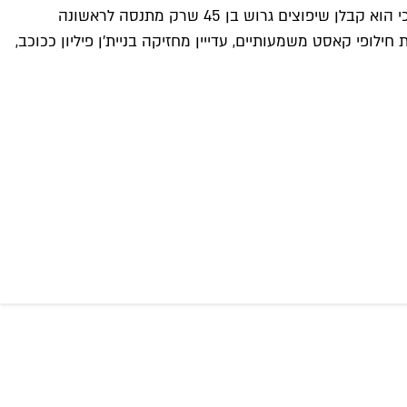
באקדמיה לשוטרים, מה שלא בדיוק עובר חלק לשוטרים הלחוצים שרק רוצים שהשותף חסר הניסיון שלהם לא יגרום להם להיהרג, כי הוא קבלן שיפוצים גרוש בן 45 שרק מתנסה לראשונה
ופי קאסט משמעותיים, עדייין מחזיקה בניית'ן פיליון ככוכב,