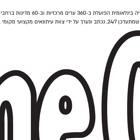
ים של Time Out העולמית.