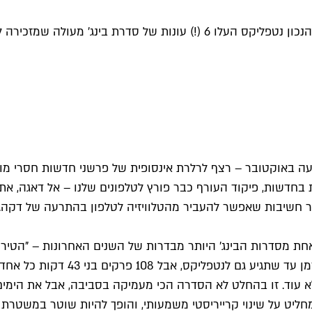
ימים שכאלו דורשים בינג' ארוך שאפשר לצלול לתוכו, ובדיוק בזמן הנכון נטפלי
 השבעה באוקטובר – רצף לרלרת אינסופית של פרשני חדשות חסר
 בחדשות, פיקוד העורף כבר פורץ לטלפונים שלנו – אל דאגה, א
חסר חשיבות שאפשר להעביר מהטלוויזיה לטלפון בהתרעה של דקה.
ולא עוד. זו בהחלט לא הסדרה הכי מעמיקה בסביבה, אבל את הימים
ון" מספרת על ג'ון נולן (פיליון), קבלן שיפוצים גרוש בן 45 שמחליט על שינוי קרייריסטי משמעו