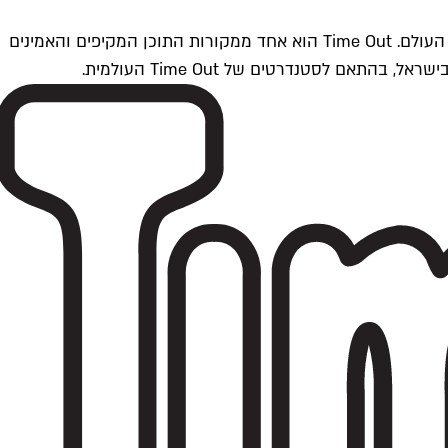
Time Outתל אביב הוא חלק מרשת Time Out Global — רשת מדיה בינלאומית הפועלת ב-360 ערים מרכזיות וב-60 מדינות ברחבי העולם. Time Out הוא אחד ממקורות התוכן המקיפים והאמינים