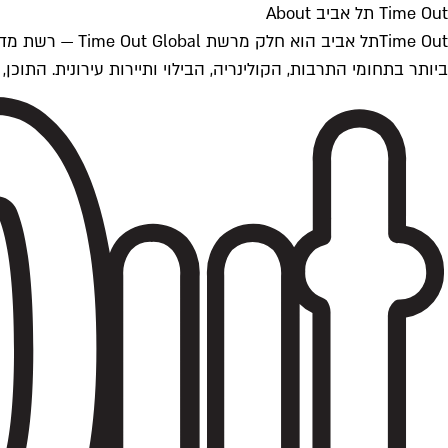
Time Out תל אביב About
ביותר בתחומי התרבות, הקולינריה, הבילוי ותיירות עירונית. התוכן, שמתעדכן 24/7, נכתב ונערך על ידי צוות עיתונאים מקצועי מקומי בישראל, בהתאם לסטנדרט