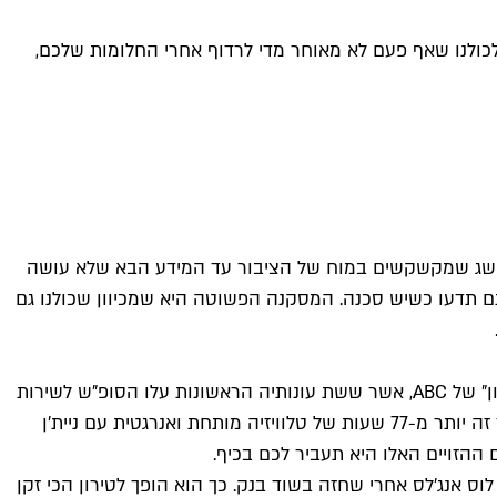
קס העלו 6 (!) עונות של סדרת בינג' מעולה שמזכירה לכולנו שאף פעם לא מאוחר מדי לרדוף אחרי החלומות שלכם,
י מושג שמקשקשים במוח של הציבור עד המידע הבא שלא עושה
תם תדעו כשיש סכנה. המסקנה הפשוטה היא שמכיוון שכולנו גם
נטפליקס התגייסו למאמץ הביתי, ובתזמון מצוין העלו לשירות את אחת מסדרות הבינג' היותר מבדרות של השנים האחרונות – "הטירון" של ABC, אשר ששת עונותיה הראשונות עלו הסופ"ש לשירות
הסטרימינג. העונה השביעית הסתיימה בארה"ב לפני רגע, אז יקח זמן עד שתגיע גם לנטפליקס, אבל 108 פרקים בני 43 דקות כל אחד זה יותר מ-77 שעות של טלוויזיה מותחת ואנרגטית עם ניית'ן
 ההזויים האלו היא תעביר לכם בכיף.
תי, והופך להיות שוטר במשטרת לוס אנג'לס אחרי שחזה בשוד בנק. כך הוא הופך לטירון הכי זקן