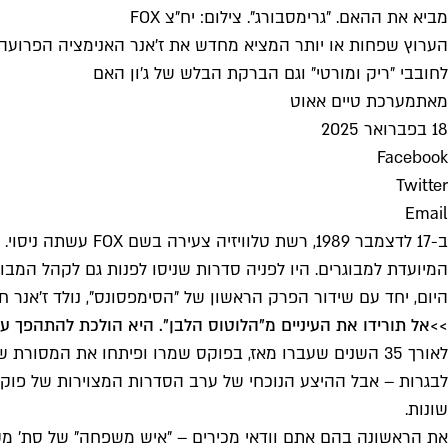
מביא את ההאם. "גרימסבורג". צילום: יח"צ FOX
לחובבי "ריק ומורטי" וגם הברקת הבלש של ג'ון האם
מאת
מערכת טיים אאוט
18 בפברואר 2025
Facebook
Twitter
Email
ב-17 לדצמבר 1989,
המיועדת למבוגרים. היו לפניה סדרות שניסו לפנות גם לקהל המבו
היום, יחד עם שידור הפרק הראשון של "הסימפסונס", נולד ז'אנר ח
>>
אל תורידו את העיניים מ"הלוטוס הלבן". היא הולכת להתהפך ע
לאורך 35 השנים שעברו מאז, בפוקס שמרו ופיתחו את המסורת 
לבגרות – אבל ההיצע הנוכחי של ערב הסדרות המצוירות של פוקס
שונות.