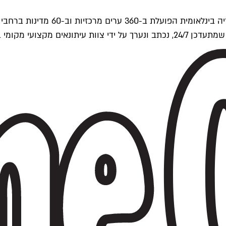
ים של Time Out העולמית.