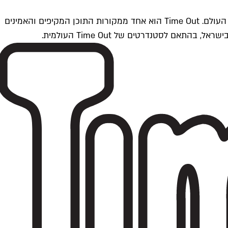
Time Outתל אביב הוא חלק מרשת Time Out Global — רשת מדיה בינלאומית הפועלת ב-360 ערים מרכזיות וב-60 מדינות ברחבי העולם. Time Out הוא אחד ממקורות התוכן המקיפים והאמינים