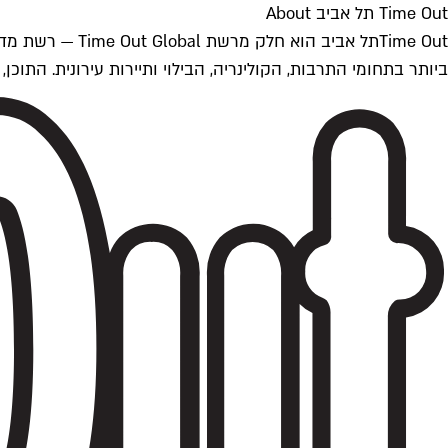
Time Out תל אביב About
ביותר בתחומי התרבות, הקולינריה, הבילוי ותיירות עירונית. התוכן, שמתעדכן 24/7, נכתב ונערך על ידי צוות עיתונאים מקצועי מקומי בישראל, בהתאם לסטנדרט