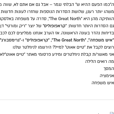
ה"כמו הפעם ההיא ש" הבלתי נגמר – אבל גם אם אתם לא, שווה מד
משהו יותר רענן, שלושת הסדרות הנוספות שחזרו לעונות חדשות י
הוותיקה מהן היא "he Great North
גם הסדרות היותר חדשות: "
קראפופוליס
" של יוצר "ריק ומורטי" דן 
בדיחות נהדר בעונה הראשונה. אז הערב אנחנו ממליצים לכם לכ
"איש משפחה", "The Great North", "קראפופוליס" ו-"גרימסבורג", FOX
רוצים לקבל את ״טיים אאוט״ למייל? הירשמו לניוזלטר שלנו
אני מאשר/ת קבלת ניוזלטרים ומידע פרסומי מאתר ״טיים אאוט״
לאי
מה רואים הלילה
המסך
אנימציה
איש משפחה