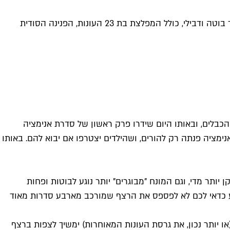
הערוץ שפחות או יותר המציא מחדש את ז'אנר האנימציה הפרועה למבוגרים מחזיר לעונות חדשות 4 סדרות מצוירות מלאות בהומור בוטה ודבילי, כולל המפלצת בת 23 העונות, הפנינה הסודית
ויזיוני המתפוצץ של הכבלים, ובאותו היום שידרו פרק ראשון של סדרת אנימציה
ימציה פנתה רק להורים, ושהילדים יצטרפו אם יבוא להם. באותו
קן יותר מדי, וגם המונח "מבוגרים" יותר נוגע לבוטות ופחות
וע כדאי לכם לא לפספס את הרצף שמורכב מארבע סדרות מאוד
לעונה 23 (!), ובשלב הזה ברור שמי שאוהב אותה (או יותר נכון, את גרסת העונות המאוחרות) ימשיך לצפות ברצף