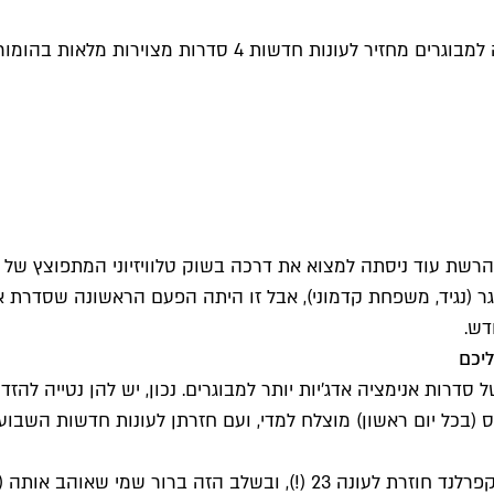
 רשת טלוויזיה צעירה בשם FOX עשתה ניסוי. הרשת עוד ניסתה למצוא את דרכה בשוק טלו
גר (נגיד, משפחת קדמוני), אבל זו היתה הפעם הראשונה שסדרת אנ
דש.
ליכם
של סדרות אנימציה אדג'יות יותר למבוגרים. נכון, יש להן נטייה להזד
 (בכל יום ראשון) מוצלח למדי, ועם חזרתן לעונות חדשות השב
את הראשונה בהם אתם וודאי מכירים – "איש משפחה" של סת' מקפרלנד חוזרת 