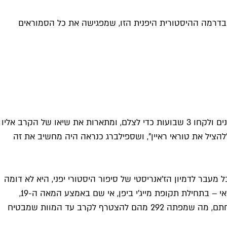
עה בדרמה ההיסטורית היפנית הזו, שמפגישה את כל הסמוראים
4 דקות בדיוק אורכת סצינת הפתיחה של "אל המלחמה: הסמוראי השורד". 4 דקות דחוסות ומרהיבות, שכללו לא פחות מ-300 שחקנים ולקחו 3 שבועות כדי לצלם, ומתארות את שיאו של הקרב אליו
הציל את טוראי ראיין", ושספילברג כנראה היה מחשיב את זה
עבר לדמיון הז'אנריסטי של סיפור היסטורי יפני, היא לא דומה
בהרבה ללהיט של FX. במקום אפוס היסטורי ארוך, היא מתמקדת ברגע אחד בהיסטוריה היפנית שמסמל את מותו של מעמד הסמוראי – בתחילת תקופת מייג'י ביפן, אי שם באמצע המאה ה-19,
מקצוע הסמוראי הולך ופוחת מול תהליך מודרניזציה שעוברת המדינה, ולוחמים רבים מוצאים את עצמם ללא יכולת לפרנס את משפחתם, מה שמפתה 292 מהם להצטרף לקרב עד המוות שמבטיח