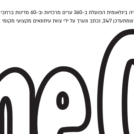
ים של Time Out העולמית.