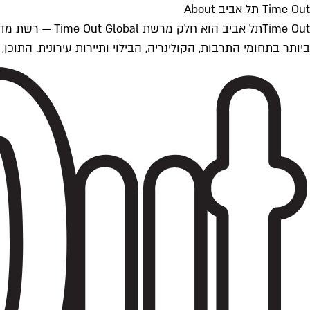
Time Out תל אביב About
ביותר בתחומי התרבות, הקולינריה, הבילוי ותיירות עירונית. התוכן, שמתעדכן 24/7, נכתב ונערך על ידי צוות עיתונאים מקצועי מקומי בישראל, בהתאם לסטנדרט