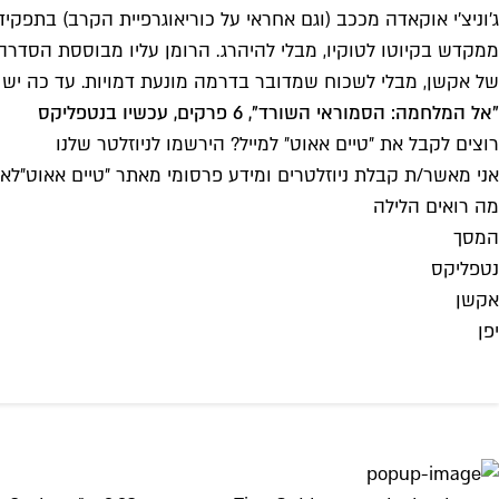
ג׳וניצ׳י אוקאדה מככב (וגם אחראי על כוריאוגרפיית הקרב) בתפק
ממקדש בקיוטו לטוקיו, מבלי להיהרג. הרומן עליו מבוססת הסדרה
של אקשן, מבלי לשכוח שמדובר בדרמה מונעת דמויות. עד כה יש לסדרה ציון מרשים של 100% ברוטן טומטו, ונדמה שגם 
"אל המלחמה: הסמוראי השורד", 6 פרקים, עכשיו בנטפליקס
רוצים לקבל את ״טיים אאוט״ למייל? הירשמו לניוזלטר שלנו
אני מאשר/ת קבלת ניוזלטרים ומידע פרסומי מאתר ״טיים אאוט״
לאי
מה רואים הלילה
המסך
נטפליקס
אקשן
יפן