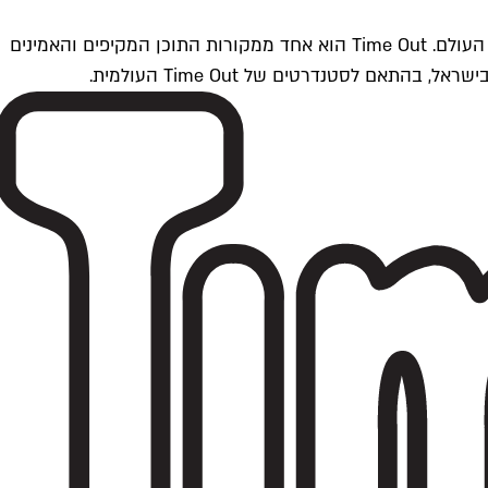
Time Outתל אביב הוא חלק מרשת Time Out Global — רשת מדיה בינלאומית הפועלת ב-360 ערים מרכזיות וב-60 מדינות ברחבי העולם. Time Out הוא אחד ממקורות התוכן המקיפים והאמינים