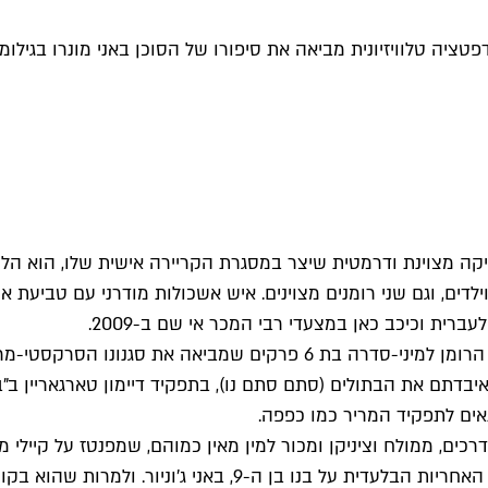
טציה טלוויזיונית מביאה את סיפורו של הסוכן באני מונרו בגילומו
יקה מצוינת ודרמטית שיצר במסגרת הקריירה אישית שלו, הוא הלחי
לדים, וגם שני רומנים מצוינים. איש אשכולות מודרני עם טביעת אצ
ית וכיכב כאן במצעדי רבי המכר אי שם ב-2009.
כעת רשת סקיי הבריטית משלימה את הייעוד המקורי, והופכת את הרומן למי
שאולי מוכר לכם מ"דוקטור הו" כדוקטור ה-11, או אם איבדתם את הבתולים (סתם סתם נו), בתפ
תאים לתפקיד המריר כמו כפפה.
רכים, ממולח וציניקן ומכור למין מאין כמוהם, שמפנטז על קיילי 
לאחר שאשתו מאסה בבגידות ומתאבדת,רק כדי להשאיר אותו עם האח