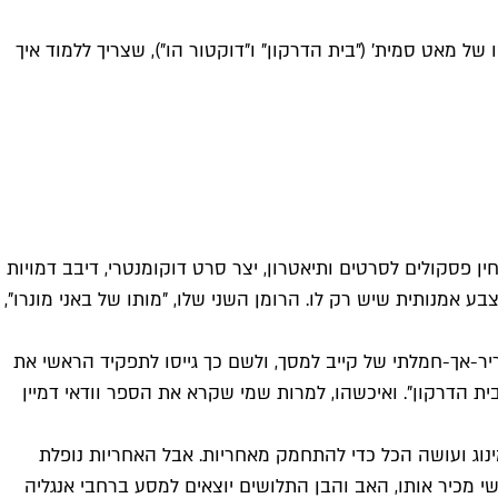
 של מאט סמית' ("בית הדרקון" ו"דוקטור הו"), שצריך ללמוד איך
ן פסקולים לסרטים ותיאטרון, יצר סרט דוקומנטרי, דיבב דמויות
בע אמנותית שיש רק לו. הרומן השני שלו, "מותו של באני מונרו",
ני-סדרה בת 6 פרקים שמביאה את סגנונו הסרקסטי-מריר-אך-חמלתי של קייב למסך, ולשם כך גייסו לתפקיד הראשי את
קיד דיימון טארגאריין ב"בית הדרקון". ואיכשהו, למרות שמי שקרא את הספר וודאי דמיין
מינוג ועושה הכל כדי להתחמק מאחריות. אבל האחריות נופלת
ריות הבלעדית על בנו בן ה-9, באני ג'וניור. ולמרות שהוא בקושי מכיר אותו, האב והבן התלושים יוצאים למסע ברחבי אנגליה