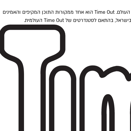
Time Outתל אביב הוא חלק מרשת Time Out Global — רשת מדיה בינלאומית הפועלת ב-360 ערים מרכזיות וב-60 מדינות ברחבי העולם. Time Out הוא אחד ממקורות התוכן המקיפים והאמינים