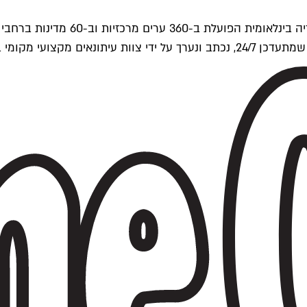
ים של Time Out העולמית.