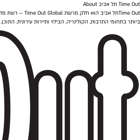
Time Out תל אביב About
ביותר בתחומי התרבות, הקולינריה, הבילוי ותיירות עירונית. התוכן, שמתעדכן 24/7, נכתב ונערך על ידי צוות עיתונאים מקצועי מקומי בישראל, בהתאם לסטנדרט