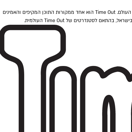
Time Outתל אביב הוא חלק מרשת Time Out Global — רשת מדיה בינלאומית הפועלת ב-360 ערים מרכזיות וב-60 מדינות ברחבי העולם. Time Out הוא אחד ממקורות התוכן המקיפים והאמינים