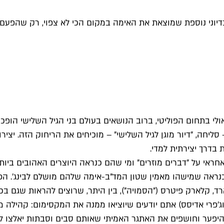
ני נוספת שמוצאת את האימה במקום הכי לא צפוי, רק שהפעם במ
לי בתחום הפוליטי, ברוב הנושאים בעולם בני הגיל השלישי הופכי
ליחה, "דיור מוגן לגיל השלישי" – מוכיחים את הריחוק הזה. יצי
בדרך יצירתית למדי.
 על "דברים מוזרים" ומי שהם כנראה היוצרים האהובים ביותר
כנראה שמישהו מאמין שטון המד"ב-אימה שלהם מושלם לבינג'. ה
ארד, קלארק פיטרס ("הסמויה"), בין היתר, שרוצים להראות שגם בכל
 וג'פרי אדיסס) אתם יודעים שיוציאו ממנה את המקסימום: קהילה
היפער וחושפים את האתגר האמיתי שאותם סבים וסבתות יאלצו ל