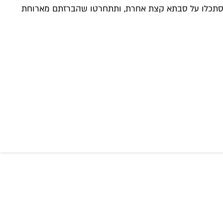
זה, ומי יודע – אולי בסופו תסתכלו על סבתא קצת אחרת, ותתחרטו שהברזתם מארוחת