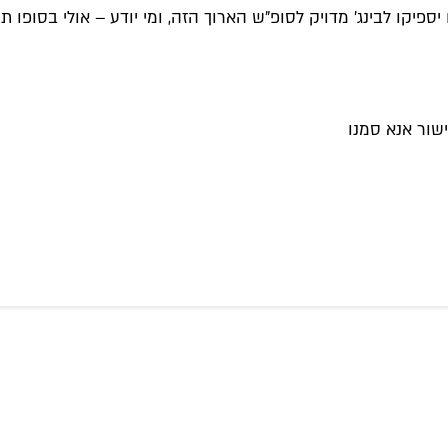
את הדבר היחידי שאין להם הרבה ממנו, זמן. 8 פרקים יספיקו לבינג' מדויק לסופ"ש הארוך ה
שור אנא סמנו