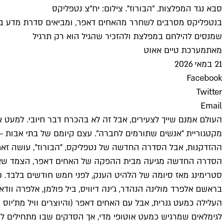
סבא נגד המפלצות. "הבורוז". צילום: יח"צ נטפליקס
בנטפליקס מסרבים לשחרר מהאחים דאפר, ומביאים סדרת מדע בדיו
שמנסים להילחם במפלצת ולהזכיר שהגיל הוא רק תרגיל
מאת
מערכת טיים אאוט
21 במאי 2026
Facebook
Twitter
Email
העולם אמנם שייך לצעירים, אבל זה לא בהכרח דבר חיובי. למעט או
מקטגוריית "אנשים שתורמים לחברה". עצם קיומם של בתי אבות – ס
ההזדקנות, אבל הסדרה החדשה של נטפליקס, "הבורוז", עושה זאת 
הסדרה החדשה מגיעה מבית ההפקה של האחים דאפר, הצמד שאחראי
סטרימינג מאז סיומה של הלהיט הענק, לפני חמש חודשים בלבד. 
בראשם אלפרד מולינה הנהדר, ג'ינה דיוויס, ביל פולמן, אלפרה ווד
העלילה כמעט גנרית, אבל עם האחים דאפר (והיוצרים וויל מת'יוס
לגימלאים שמרגיש כמעט אוטופי מדי, אך הסדקים שבו מתחילים ל