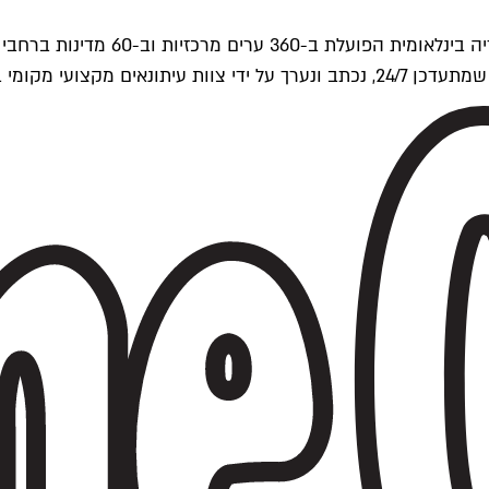
ים של Time Out העולמית.