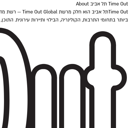
Time Out תל אביב About
ביותר בתחומי התרבות, הקולינריה, הבילוי ותיירות עירונית. התוכן, שמתעדכן 24/7, נכתב ונערך על ידי צוות עיתונאים מקצועי מקומי בישראל, בהתאם לסטנדרט