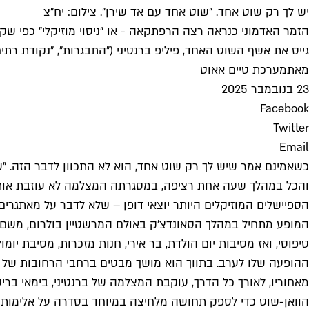
יש לך רק שוט אחד. "שוט אחד עם אד שירן". צילום: יח"צ
הזמר האדמוני כנראה רצה הרפתקאה - או "ניסוי מוזיקלי" כפי שקו
גייס את אשף השוט האחד, פיליפ ברנטיני ("התבגרות", "נקודת רתיח
מאת
מערכת טיים אאוט
23 בנובמבר 2025
Facebook
Twitter
Email
כשאמינם אמר שיש לך רק שוט אחד, הוא לא התכוון לדבר הזה. "שו
והכל במהלך שעה אחת רציפה, במסגרתה המצלמה לא עוזבת אותו לרג
הספיישלים המוזיקלים היותר יוצאי דופן – שלא לדבר על מאתגרים
המופע מתחיל במהלך הסאונדצ'ק באולם המרשטיין בולרום, משם יוצא
טיפוסי, ואז מסיבות יום הולדת, בר אירי, חנות מזכרות, מסיבת י
ההופעה שלו לערב. בתווך הוא מושך מבטים ברחבי הרחובות של מנה
מאחוריו, לאורך כל הדרך, עוקבת המצלמה של ברנטיני, בימאי בר
הוואן-שוט כדי לספק תחושה מלחיצה במיוחד בסדרה על אלימות ב