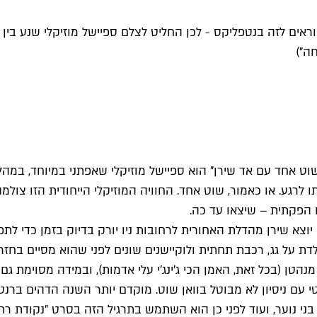
ראים לזה בנטפליקס - לכן החליט לצלם ספיישל מוזיקלי שנע בין ל
ה")
ט אחד עם אד שירן" הוא ספיישל מוזיקלי שאפתני במיוחד, במהלכו
ע. או כאמור, שוט אחד. החוויה המוזיקלי הייחודית הזו צולמה 
 הפקתית – שיצאו עד כה.
 שירן מהדלת האחורית לרחובות ניו יורק בדיוק בזמן כדי לתפוס 
ומולדת על גג, רכבת תחתית ולוקיישנים שונים לפני שהוא מסיים ב
טן (בכל זאת, האמן הכי ג'ינג'י עלי אדמות), ובמידה מסוימת גם
יטי עם ניסיון לא מבוטל בוואן שוט. מוקדם יותר השנה הדהים ב
ני נוער, ועוד לפני כן הוא השתמש בתרגיל הזה בסרט "נקודת ר