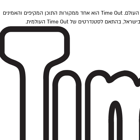
Time Outתל אביב הוא חלק מרשת Time Out Global — רשת מדיה בינלאומית הפועלת ב-360 ערים מרכזיות וב-60 מדינות ברחבי העולם. Time Out הוא אחד ממקורות התוכן המקיפים והאמינים