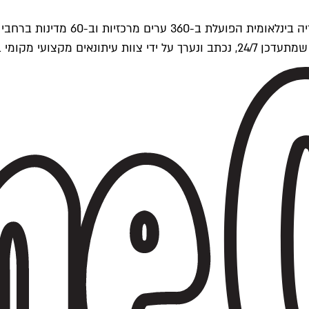
ים של Time Out העולמית.