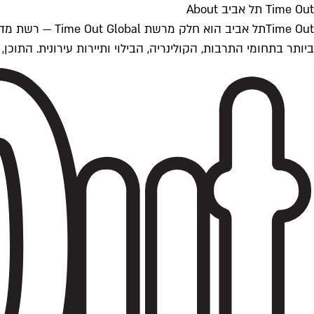
Time Out תל אביב About
ביותר בתחומי התרבות, הקולינריה, הבילוי ותיירות עירונית. התוכן, שמתעדכן 24/7, נכתב ונערך על ידי צוות עיתונאים מקצועי מקומי בישראל, בהתאם לסטנדרט