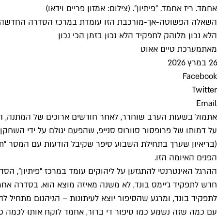
אחמד. ריז אחמד. "פיתיון". (צילום: אמזון פריים וידאו)
השאלה הפשוטה-אך-מורכבת הזו עומדת במרכז הסדרה החדשה של 
הלא נכון מלוהק לתפקיד הלא נכון בזמן הכי נכון
מאת
מערכת טיים אאוט
26 במרץ 2026
Facebook
Twitter
Email
אתמול בשעות הערב שוחרר, לאחר חודשים ארוכים של המתנה, הטרי
(בריאיון שערך בתחילת השבוע סיפר שקיבל הודעות עם המסר "ת
הפנים האיומה הזו.
ההרגל האינטרנטי להתגזען על ליהוקים עומד במרכז "פיתיון", הס
חדש לתפקיד ג'יימס בונד, לא משנה מאיזה מוצא הוא. בסדרה אח
לתפקיד בונד, ומרגע שהסיפור יוצא לעיתונות – הגיהנום מתחיל לה
עם כמה שזה נשמע כמו סיפור די ברור, אחמד לוקח אותו לכמה כיו