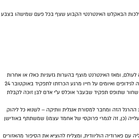
השלכות הבאקלש האינטרנטי הקבוע שצף בכל פעם שמישהו בצבע
לעולם, ומאז האינטרנט מוצף בהערות גזעניות כאלו או אחרות
על דמותו של פרופסור סוורוס סנייפ, שהפעם יגולם על ידי השחקן השחור פאפא אסיידו. זה, כמובן, לא הפתיע אף אחד – השחקן זכה לגידופים ואיומים על חייו מרגע הכרזתו לתפקיד באוקטובר 24
שחור שתופס תפקיד שבעבר אוכלס ע"י אדם לבן זוכה לקבלת
ת ההרגל הזה ומחבר למסורת אנגלית וותיקה – לשנוא כל ליהוק
ייה (כן, זה לגמרי פרוקסי של אחמד עצמו) שמשתתף באודישן
 עם פארודיה הוליוודית, ומצליח להוציא את הסיפור מהאזורים