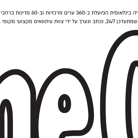
ים של Time Out העולמית.