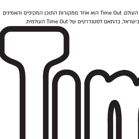
Time Outתל אביב הוא חלק מרשת Time Out Global — רשת מדיה בינלאומית הפועלת ב-360 ערים מרכזיות וב-60 מדינות ברחבי העולם. Time Out הוא אחד ממקורות התוכן המקיפים והאמינים