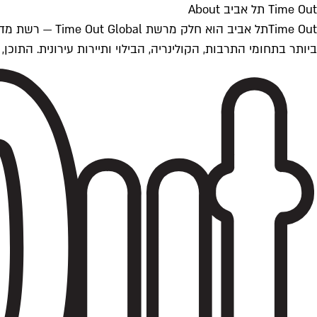
Time Out תל אביב About
ביותר בתחומי התרבות, הקולינריה, הבילוי ותיירות עירונית. התוכן, שמתעדכן 24/7, נכתב ונערך על ידי צוות עיתונאים מקצועי מקומי בישראל, בהתאם לסטנדרט