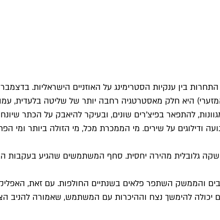
ק ב־2016 סימנה את תחילתה של התחרות בין ענקיות הסטרימינג על האוזניים הישר
ערי) היא חלק מאסטרטגיה רחבה יותר של שליטה בלעדית, עמוקה
ונות, להתפאר בפיצ'רים שונים, ובעיקר להיאבק על הכתר שיונח
עה ודילוגים על שירים. מי הממכרת מכל, מי הזולה ביותר ומי הפ
שקה גלובלית מהירה יחסית. סחף המשתמשים שהגיע בעקבות הבום
רבים והממשק השתפר פלאים בשנתיים החולפות. עם זאת, האפליק
ת, טעינת השירים יכולה להימשך נצח וההיכרות עם המשתמש, שאמורה להנ