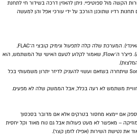
ת הקשה מול ספוטיפיי. ניתן להאזין דרכה בשידור חי לתחנת
ל BBC, הוא ממובילי התחנה. אפל מיוזיק מכילה גם תחנות רדיו שתוכנן הורכב על ידי עורכי אפל והן למעשה
הישראלי, מתחזקת עמוד פייסבוק בעברית ומביעה עניין רב בקהל המקומי (הרחב וחובב האינדי). המערכת שלה קלה לתפעול וגימיק קובצי ה־FLAC,
המאפשרים דחיסת שמע ללא איבוד נתונים, בהחלט משחק לטובתה (אף שהצרכן הממוצע כנראה לא יבחין באיכות הסאונד הגבוהה). פיצ'ר ה־Flow, שאמור לקלוע לטעם האישי של המשתמש, הוא
דיזר מחזיקה בקטלוג המקיף ביותר לצד אפל וב־20 אלף תחנות רדיו פעילות. לפי הפרסומים, בעתיד יושק דוגם המוזיקה Song Catcher שיתחרה בשזאם ועשוי להעניק לדיזר יתרון משמעותי בכל
 חוויית משתמש לא רעה בכלל, אבל הממשק שלה לא מפעים.
יה (ספק אם יימצא מחסור בטרקים אלא אם מדובר בסכסוך
המוזיקה – מאפשר לא מעט פעולות אבל גם נוח מאוד וקל יחסית