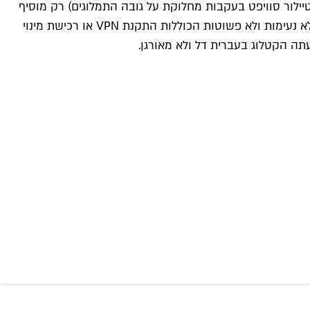
ילור סוויפט בעקבות מחלוקת על גובה התמלוגים) רק מוסיף
נרשמים ואהדה. עם זאת, השירות עדיין לא פעיל בישראל, אז אם זממתם על חוויית סטרימינג מענגת ומיידית, תידרשו לפעול בדרכים לא נעימות ולא פשוטות הכוללות התקנת VPN או רכישת מינוי
ה הקטלוג בעברית דל ולא מאורגן.