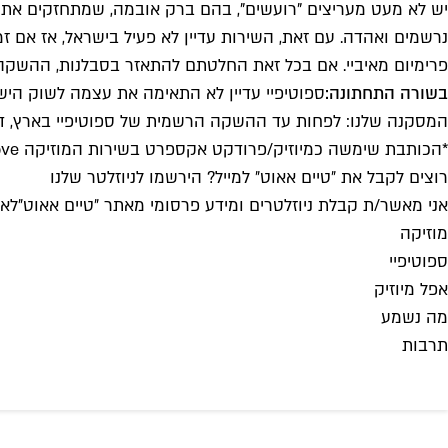
יש לא מעט מעריצים "רועשים", בהם ברק אובמה, שמתחזקים את ה
פרימיום מאיביי. אם בכל זאת החלטתם להתאזר בסבלנות, ההשקה
בשורה התחתונה:
ספוטיפיי עדיין לא התאימה את עצמה לשוק היש
המסקנה שלנו: לפחות עד ההשקה הרשמית של ספוטיפיי בארץ, דיז
*הכותבת שימשה כמיוזיק/פרודקט אקספרט בשירות המוזיקה Groove של מיקרוסופט. השירות איננו קיים עוד
רוצים לקבל את ״טיים אאוט״ למייל? הירשמו לניוזלטר שלנו
אני מאשר/ת קבלת ניוזלטרים ומידע פרסומי מאתר ״טיים אאוט״
לאי
מוזיקה
ספוטיפיי
אפל מיוזיק
מה נשמע
תרבות