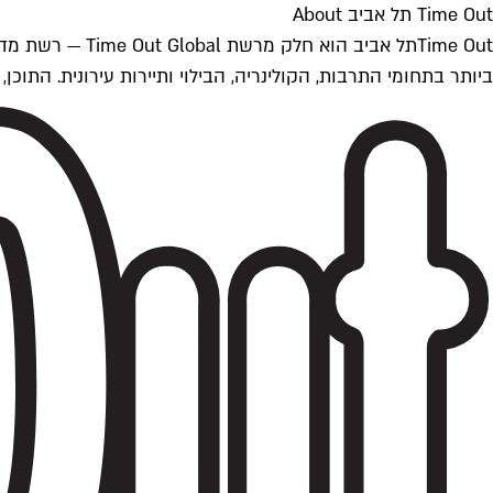
Time Out תל אביב About
ביותר בתחומי התרבות, הקולינריה, הבילוי ותיירות עירונית. התוכן, שמתעדכן 24/7, נכתב ונערך על ידי צוות עיתונאים מקצועי מקומי בישראל, בהתאם לסטנדרט