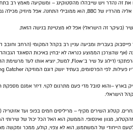
את זה נהדר ויש שייבהלו מהסטוקינג – ומשקיעה מאמץ רב בתחרו
הרדיו Beats 1, שפועלת 24 שעות ביממה. המגיש זיין לואו, שנחטף אליה מהרדיו ש
ר (בעיקר זה הישראלי) אפל לא מצטיינת בנישה הזאת.
יק בארץ –והוא סובל מדי פעם מתרגום לקוי. דיזר אמנם מספקת
קהל הישראלי.
 מתחרים. קטלוג השירים מקיף – מריליסים חמים בפופ ועד אזוטר
מהקטלוג, מגוון ואינסופי. הממשק הוא האל הכל יכול של שירותי 