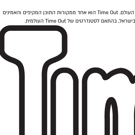
Time Outתל אביב הוא חלק מרשת Time Out Global — רשת מדיה בינלאומית הפועלת ב-360 ערים מרכזיות וב-60 מדינות ברחבי העולם. Time Out הוא אחד ממקורות התוכן המקיפים והאמינים