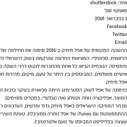
איור: shutterstock
מאת
שי סגל
1 בפברואר 2018
Facebook
Twitter
Email
ההשקה המקומית של אפל מיוזי
הראשית, ספוטיפיי. המציאות החדשה שנרקמת בשוק הישראלי (המז
והתסיסה הנוכחית הביאו כל אחת מהחברות לנקוט דרכי השקה מגו
אישיים מושלמים, המבוססים בין היתר על טעם, מיקום, מהירות תנו
אפל מיוזיק
כניסתה של אפל לשוק הסטרימינג הייתה מפוארת בעיקר בזכות ה
המוצר, אפליקציה נוחה וקטלוג נאה (ובלעדי, במקרים מסוימים).
מבחר המוזיקה הישראלית באפל מיוזיק גדול ומרשים, העדכונים 
ההתממשקות עם iTunes של אפל נותרה מסורבל
שצצה בפלייליסט המבוסס על טעם אלטרנטיבי).