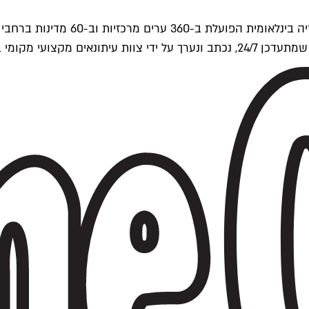
ים של Time Out העולמית.