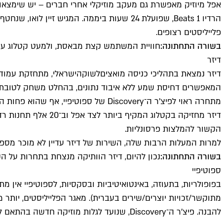
אפל מיוזיק מאפשרת גם מעקב מוזיקלי אחרי חברים – יש שימצאו 
פלייליסטים רצופים.
בשורה התחתונה:
חוויית המשתמש קצת מבאסת, ולמעט קטלוג עשי
דיזר
דיזר נמצאת בתהליכי כניסה מואצים
לשוק
מתחרה ראוי לפיצ'ר ה־Discovery של ספוטיפיי, אף שהוא פחות הרפתקני (דילוג על שיר ב־Flow, למשל, יוציא אותו לעד מרשימת ההמלצות).
הקשור להמלצות פרסונליות.
למרות המעלות הרבות שלה, השירות של דיזר עדיין לא מוכר מספ
בשורה התחתונה:
נכון להיום, דיזר הוותיקה מנצחת בתחרות על ה
ספוטיפיי
בפופולריות, בתעוזה, באינטואיטיביות ובסקסיות, לספוטיפיי אין
מתוקשר/זכויות יוצרים/שירים בעברית). מאגר הפלייליסטים, יותר 
להבנה. פיצ'ר ה־Discovery, שנועד לגלות מוזיקה חדשה בהתאם לטעם הייחודי של המשתמש, הוא לא צפוי, קולע, ממכר ומקשה מאוד את נטישת השירות (אפילו לזמן קצר).