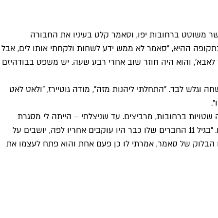
 קרוב אליו מאשר משוטט ברחובות יפו, וסאמר קלט בעיניו את החבורה
ז בתקופה ההיא, "סאמר לא ממש ידע לשחות ולקחתי אותו לים, אבל
ך לאבא', והוא היה חוזר שוב אחרי רבע שעה. יש משפט בבודהיזם
ה וגלש לבד. "התחלתי ליהנות מזה", מודה גוטיירז, "ולאט לאט
.
 הרבה שטויות ברחובות, מרביצים. עד שניצלתי – הייתה לי מסגרת
אימונים ששמרה עליי לא להסתובב עם אנשים שאני לא צריך להסתובב איתם. המקום הזה הציל אותי". אחר כך הגיעו עוד ועוד נערים. "בגיל 11 החברים שלו כבר היו עוקבים אחריו לפה, יושבים על
א היה ילד יהודי שגר באותו הבלוק של סאמר, אמרתי לו כן פעם אחת והוא פתח לעצמו את