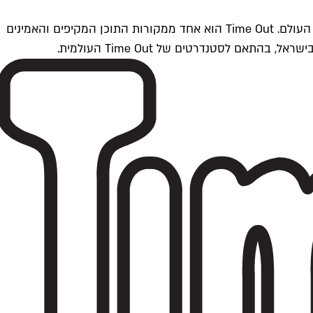
Time Outתל אביב הוא חלק מרשת Time Out Global — רשת מדיה בינלאומית הפועלת ב-360 ערים מרכזיות וב-60 מדינות ברחבי העולם. Time Out הוא אחד ממקורות התוכן המקיפים והאמינים