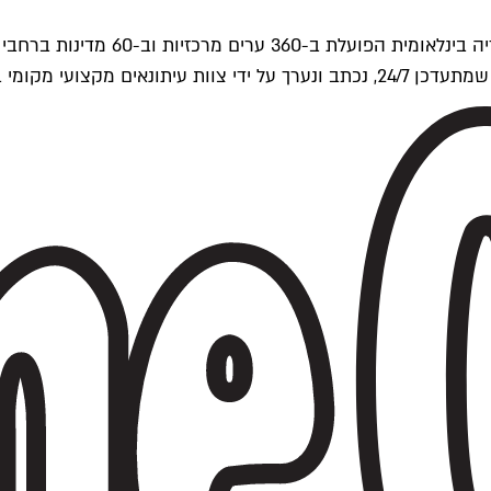
ים של Time Out העולמית.