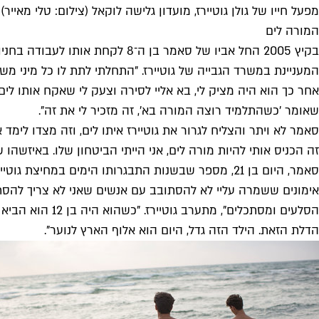
מפעל חייו של גולן גוטיירז, מועדון גלישה לוקאל (צילום: טלי מאייר)
המורה לים
בקיץ 2005 החל אביו של סאמר בן
המעניינת במשרד הגבייה של גוטיירז. "התחלתי לתת לו כל מיני מש
אחר כך הוא היה מציק לי, בא אליי לסירה וצעק לי שאקח אותו לי
שאומר 'כשהתלמיד רוצה המורה בא', זה מזכיר לי את זה".
סאמר לא ויתר והצליח לגרור את גוטיירז איתו לים, וזה מצדו לימ
זה הכניס אותי להיות מורה לים, אני הייתי הביטחון שלו. באיזשהו ש
סאמר, היום בן 21, מספר שבשנות התבגרותו הימים במ
הסלעים ומסתכלי
הדלת הזאת. הילד הזה גדל, היום הוא אלוף הארץ לנוער".