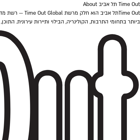
Time Out תל אביב About
ביותר בתחומי התרבות, הקולינריה, הבילוי ותיירות עירונית. התוכן, שמתעדכן 24/7, נכתב ונערך על ידי צוות עיתונאים מקצועי מקומי בישראל, בהתאם לסטנדרט