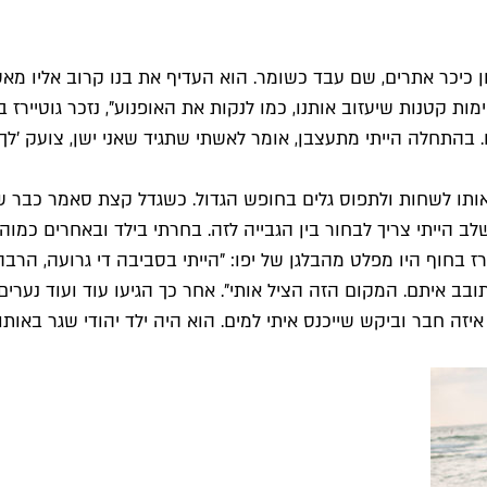
 ה־8 לקחת אותו לעבודה בחניון כיכר אתרים, שם עבד כשומר. הוא העדיף את בנו
ימות קטנות שיעזוב אותנו, כמו לנקות את האופנוע", נזכר גוטייר
ם. בהתחלה הייתי מתעצבן, אומר לאשתי שתגיד שאני ישן, צועק 'ל
ד אותו לשחות ולתפוס גלים בחופש הגדול. כשגדל קצת סאמר כבר שח
לב הייתי צריך לבחור בין הגבייה לזה. בחרתי בילד ובאחרים כמוהו"
חיצת גוטיירז בחוף היו מפלט מהבלגן של יפו: "הייתי בסביבה די גרועה,
ם", מתערב גוטיירז. "כשהוא היה בן 12 הוא הביא איזה חבר וביקש שייכנס איתי למים. הו