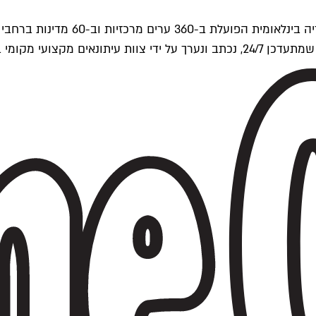
ים של Time Out העולמית.