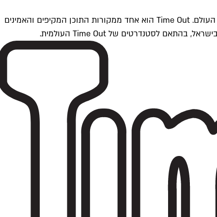
Time Outתל אביב הוא חלק מרשת Time Out Global — רשת מדיה בינלאומית הפועלת ב-360 ערים מרכזיות וב-60 מדינות ברחבי העולם. Time Out הוא אחד ממקורות התוכן המקיפים והאמינים