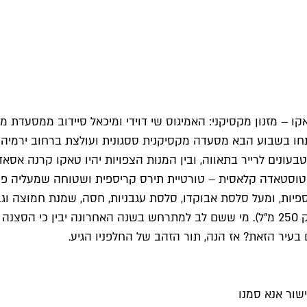
– מזנון מקסיקני: האמיגוס שי דוידי ומיכאל סיידוב ממסעדת מק
חו בשבוע הבא מסעדה מקסיקנית ססגונית ועולצת ברחוב ירמיהו.
טבעונים לרייר בתאווה, ובין המנות הצפויות יהיו טאקו קרנה אסא
מרגריטה ליים קפואה (15 ש"ח), או בירה סאן מיגל (14 ש"ח לבקבוק 250 מ"ל). מי ששם לב 
בעיר הזאת? אז הנה, תור הזהב של החלפניו הגיע.
שור אנא סמנו