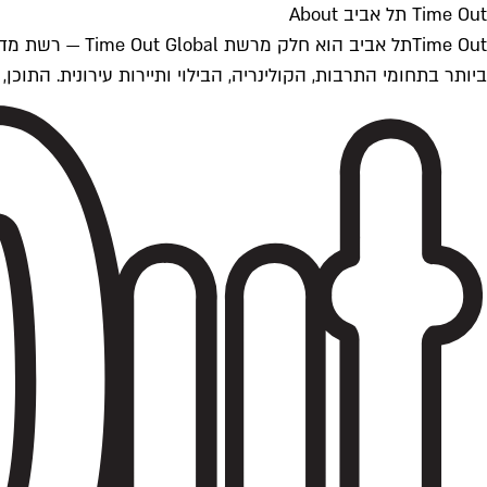
Time Out תל אביב About
ביותר בתחומי התרבות, הקולינריה, הבילוי ותיירות עירונית. התוכן, שמתעדכן 24/7, נכתב ונערך על ידי צוות עיתונאים מקצועי מקומי בישראל, בהתאם לסטנדרט