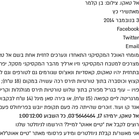
אל טאקו. צילום: בן קלמר
מאת
שירי כץ
3 בנובמבר 2014
Facebook
Twitter
Email
מומחי האוכל המקסיקני התאחדו ונערכים לחזית אחת בשם אל טאקו 
מצרכים למטבח המקסיקני וזיו ארליך מהבר המקסיקני מסקל, יפת
בתחזית יהיו טאקוס, קאסדיות ונאצ'וס שגורמים גם לטורפים וגם ל
אנד קו ועוד. זוכרים שהייתה פה פעם תקופת יובש בפריחולס פעם 
אל טאקו, ירמיהו 17, 5646464־03, כל השבוע 12:00־1:00
רוצים לקבל את ״טיים אאוט״ למייל? הירשמו לניוזלטר שלנו
אני מאשר/ת קבלת ניוזלטרים ומידע פרסומי מאתר ״טיים אאוט״
לאי