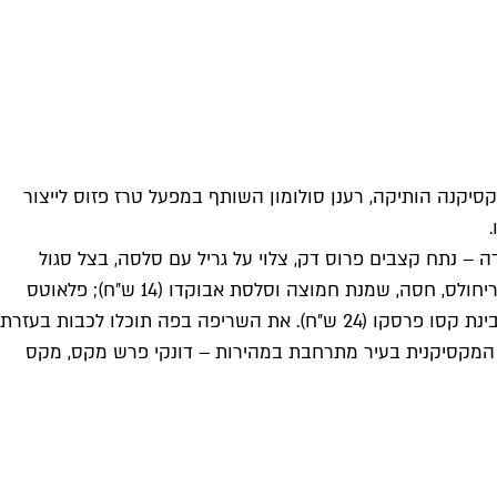
סיקנה הותיקה, רענן סולומון השותף במפעל טרז פזוס לייצור
דה – נתח קצבים פרוס דק, צלוי על גריל עם סלסה, בצל סגול
קצוץ וכוסברה בתוך טורטיות תירס רכה עשויה במקום (18 ש״ח); טוסטאדה קלאסית – טורטיית תירס קריספית ושטוחה שמעליה פריחולס, חסה, שמנת חמוצה וסלסת אבוקדו (14 ש״ח); פלאוטס
פויו – עוף בגריל מפורק בתוך שלוש טורטיות תירס מגולגלות וקריספיות, ומעל סלסת אבוקדו, סלסת עגבניות, חסה, שמנת חמוצה וגבינת קסו פרסקו (24 ש״ח). את השריפה בפה תוכלו לכבות בעזרת
למתרחש בשנה האחרונה יבין כי הסצנה המקסיקנית בעיר מתרחבת במהירות – דונקי פרש מקס, מקס