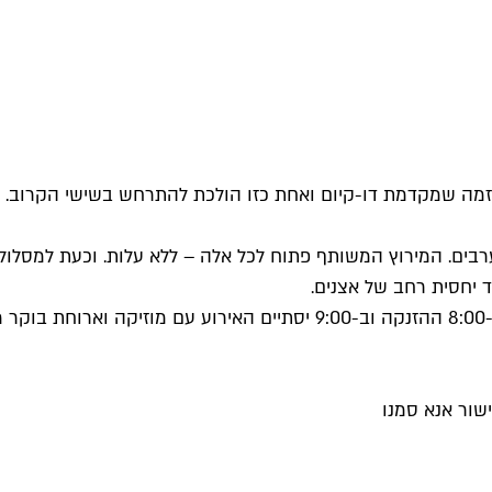
ה, בבריכת גורדון ישנם כ-3,500 מנויים – כ-450 מהם ערבים. המירוץ המשותף פתוח לכל אלה 
שור אנא סמנו