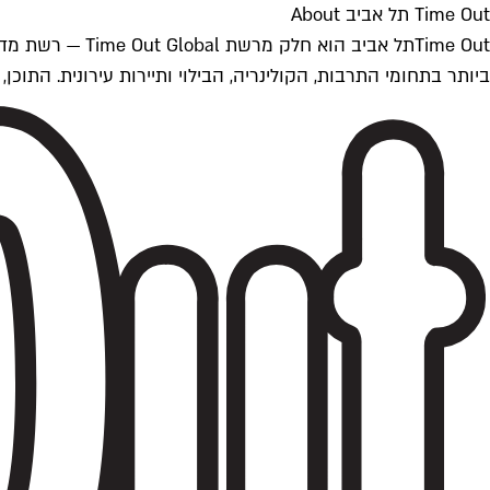
Time Out תל אביב About
ביותר בתחומי התרבות, הקולינריה, הבילוי ותיירות עירונית. התוכן, שמתעדכן 24/7, נכתב ונערך על ידי צוות עיתונאים מקצועי מקומי בישראל, בהתאם לסטנדרט