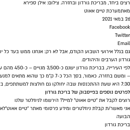
רצים ביחד, מבריכת גורדון ובחזרה. צילום: אילן ספירא
מאת
מערכת טיים אאוט
26 במאי 2021
Facebook
Twitter
Email
גורדון הערבים והיהודים.
לפי העיריי
– ומשם בחזרה. כאמור, בסך הכל כ-7 ק"מ כך שהוא מתאים למנעד יחסית רחב של אצנים.
7:30 היא שעת ההתכנסות שבה יחולקו גם חולצות למשתתפים, ב-8:00 ההזנקה וב-9:00 יסתיים האירוע עם מוזיקה וארוחת בוקר משותפת. בקיצור, נאחל בהצלחה לכולם.
לפרטים נוספים בפייסבוק של בריכת גורדון
רוצים לקבל את ״טיים אאוט״ למייל? הירשמו לניוזלטר שלנו
אני מאשר/ת קבלת ניוזלטרים ומידע פרסומי מאתר ״טיים אאוט״
לאי
הבועה
בריכת גורדון