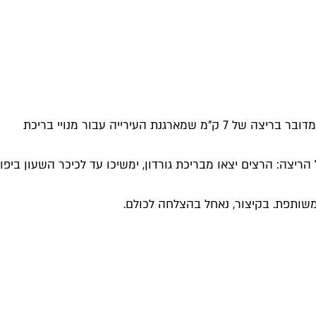
גם בגלל אירועי השבוע הקודם, אבל לא רק: אנחנו ממש בעד כל יוזמה שמקדמת דו-קיום ואחת כזו הולכת להתרחש בשישי הקרוב. מדובר בריצה של 7 ק"מ שמארגנת העירייה עבור מנויי בריכת
– ללא עלות. וכעת למסלול הריצה: הרצים יצאו מבריכת גורדון, ימשיכו עד לכיכר השעון ביפו