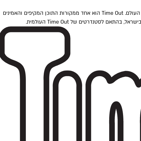
Time Outתל אביב הוא חלק מרשת Time Out Global — רשת מדיה בינלאומית הפועלת ב-360 ערים מרכזיות וב-60 מדינות ברחבי העולם. Time Out הוא אחד ממקורות התוכן המקיפים והאמינים