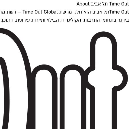
Time Out תל אביב About
ביותר בתחומי התרבות, הקולינריה, הבילוי ותיירות עירונית. התוכן, שמתעדכן 24/7, נכתב ונערך על ידי צוות עיתונאים מקצועי מקומי בישראל, בהתאם לסטנדרט