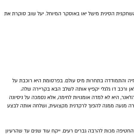
זכתה השחקנית הסינית מישל יאו באוסקר המיוחל. יעל שוב סוקרת את
ה בפרסומת לשעוני גי לרוש. היא לוהקה לפרסומת אחרי שבגיל 20 הוכתרה כמיס מלזיה והתמודדה בתחרות מיס עולם. בפרסומת היא רוכבת על
'אן ורכב דו גלגלי יקפיץ אותה לשלב הבא בקריירה שלה.
ז'אנר, היא לא למדה אומנויות לחימה, אלא נסמכה על ניסיונה
דרה מנעה ממנה להפוך לרקדנית מקצועית, ושלחה אותה לבצע
טיפה מכות להרבה גברים רעים. ייקח עוד שנים עד שהרעיון