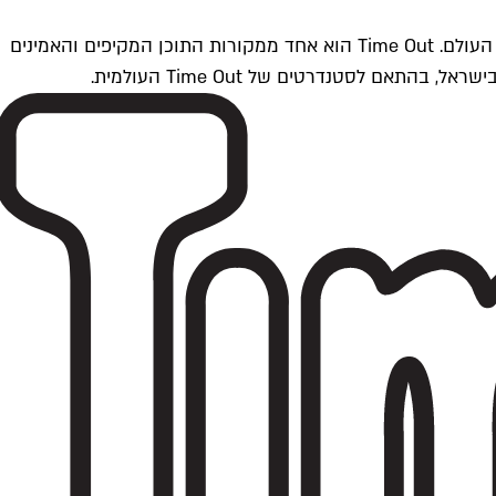
Time Outתל אביב הוא חלק מרשת Time Out Global — רשת מדיה בינלאומית הפועלת ב-360 ערים מרכזיות וב-60 מדינות ברחבי העולם. Time Out הוא אחד ממקורות התוכן המקיפים והאמינים