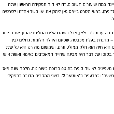
ינה כמה שיעורים חשובים. זה לא היה תפקידה הראשון שלה
 (שבקומיקס המקורי אוירה כבלונדינית). במאי הסרט ג'יימס גאן ליהק את יאו בשל אהדתו לסרטים
 חייה. הגרסה הראשונית של התסריט נכתבה עבור ג'קי צ'אן, אבל כשהדניאלים החליטו להפוך את הגיבור
 – מהגרת בעלת מכבסה, שפעם היו לה חלומות גדולים (בין
בו היא חיה הוא חלק ממולטיוורס, ושמשום מה רק היא על שלל
אך בסופו של דבר היא מבינה שחייה המאכזבים כאימא ואשת איש
יאו נואשת, ומצחיקה, ומעצבנת, ומרגשת, ועדיין בועטת היטב, ועל כך זכתה באוסקר. אפשר רק לקוות שיימצאו עוד תפקידים ראשיים מעניינים לאישה סינית בת 60 ברוכת כישרונות. חלפה שנה מאז
ש"הכל בכל מקום בבת אחת" יצא למסכים, וזה עדיין לא קרה. בעתיד הקרוב נראה אותה כמנהלת האוניברסיטה לכישוף במחזמר "מרשעת" וכמדענית ב"אווטאר 3". בשני המקרים מדובר בתפקידי