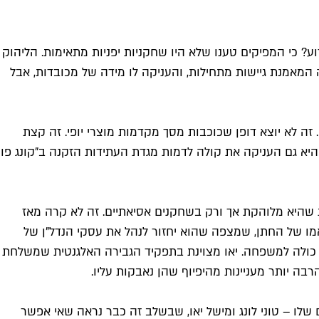
מדוע? כי המפיקים טענו שלא היו שחקניות יפניות מתאימות. הליהוק
ה המאמנת גיישות מתחילות, והעניקה לו מידה של מכובדות, אבל
זה לא יוצא דופן שכוכבות מסך מקדמות מוצרי יופי. זה קצת
 באותה שנה היא גם העניקה את קולה לדמות מגדת העתידות הזקנה ב"קונג פו
 וו והנרי גולדינג תפסה את הוליווד בהפתעה עם הכנסות של 240 מיליון דולר, למרות שהיא מלוהקת אך ורק בשחקנים אסיאתיים. זה לא קרה מאז
ע ההוליוודי. יאו מגלמת את אמו של החתן, שמצפה שהוא יחזור לנהל את עסקי הנדל"ן של
כולה למשפחה. יאו מצוינת בתפקיד הגבירה האלגנטית שמשלחת
ה יותר מעניינות מהיפיוף שהן נאבקות עליו.
 שלו – טוני לונג ומישל יאו, שבשלב זה כבר נראה שאי אפשר