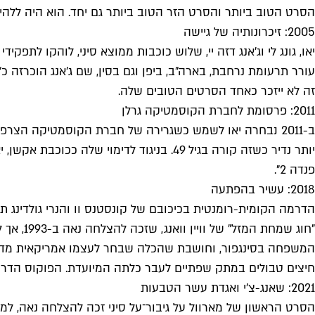
הסרט הטוב ביותר והסרט הזר הטוב ביותר גם יחד. הוא היה ללהיט 
2005: זיכרונותיה של גיישה
יאו, גונג לי וג'אנג דזה יי, שלוש כוכבות ממוצא סיני, לוהקו לתפק
עורר תרעומת נרחבת, בארה"ב, ביפן וגם בסין, שם ג'אנג הוכרזה כ
זה לא ייזכר כאחד הסרטים הטובים שלה.
2011: פרסומת לחברת הקוסמטיקה גרלן
ב-2011 נבחרה יאו לשמש כשגרירה של חברת הקוסמטיקה הצרפ
יותר נדיר כשזה קורה בגיל 49. בניגוד לד
פנדה 2".
2018: עשיר בהפתעה
"חוג שמ
המשפחה בסינגפור, וחושבת שהכלה שבחר לעצמו אמריקאית מדי 
חיצים טבולים במתק שפתיים לעבר כלתה המיועדת. הפוקוס הדרמתי
2021: שאנג-צ'י ואגדת עשר הטבעות
הסרט הראשון של מארוול על גיבור־על סיני זכה להצלחה נאה, למרו