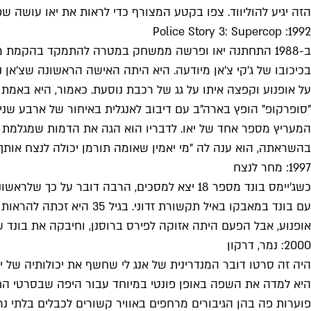
הזה יגיע להוליווד. צפו בקטע המצורף כדי לראות את יאו עושה 
1992: Police Story 3: Supercop
ב-1988 התחתנה יאו ופרשה ממשחק במטרה להתמקד בהקמת 
בכיכובו של ג'קי צ'אן מיודעה. היא היתה האישה הראשונה שצ'אן נ
על אופנוע וקפצה איתו על גג של רכבת נוסעת. כאמור, היא באמת
"סופרקופ" הופץ בארה"ב עם דיבוב לאנגלית באיחור של ארבע שנים,
בהשראתה, הוא ענה לה "מי יאמין שאומה תורמן יכולה לנצח אותך (kick your ass)
1997: מחר לנצח
עם בונד במאבקו באיל תק
אופנוע, אבל הפעם היתה אזוקה לפירס ברוסנן, וחיבקה את בונד 
2000: נמר, דרקון
היה זה סרטו דובר המנדרינית של אנג לי שחשף את יכולותיה של 
היא למדה את השפה באופן פונטי במיוחד עבור היפה שבסרטי החרבו
פוערות פה בהן הגיבורים מרחפים באוויר קשורים לכבלים בלתי נר