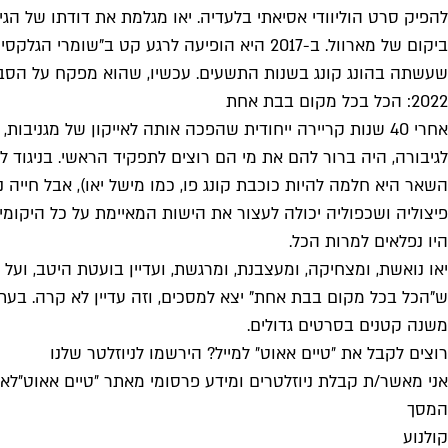
להפיק סרט הוליוודי אסיאתי בלעדיה. יאו מגלמת את דודתו של 
שעשתה בהונג קונג בשנות התשעים. עכשיו, שהוא מפקח על הסבב הבא של סרטי DC קומיקס, אולי ילהק 
2022: הכל בכל מקום בבת אחת
לגיבורה, היה ברור להם את מי הם רוצים לתפקיד הראשי. בניגוד
השאר היא חלמה להיות כוכבת קונג פו, כמו מישל יאו), אבל חיי
פיצוליה ושכפוליה יכולה לעצור את הישות המאיימת על כל היקומ
היו נפלאים למרות הכל.
משנה קטנים בסרטים גדולים.
רוצים לקבל את ״טיים אאוט״ למייל? הירשמו לניוזלטר שלנו
אני מאשר/ת קבלת ניוזלטרים ומידע פרסומי מאתר ״טיים אאוט״
לאי
המסך
קולנוע