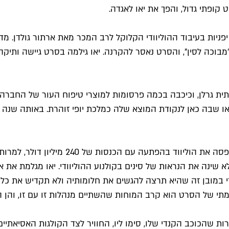
קופתי גדול, והפך את יאו לאגדה.
ידי יפניות בעיבוד ההוליוודי הקלוקל לרב המכר מאת ארתור גולדן. 
"מבוכה לסין", והסרט נאסר להקרנה. יאו גילמה בסרט גיישה ותיק
תית גרלן, וכיכבה בכמה פרסומות למוצרי טיפוח העור של החברה. 
ימוי שלה ככוכבת אקשן, יאו שבה כאן לנקודת המוצא שלה כמלכת יופי זוהרת.
הדרמה הקומית-רומנטית בכיכובם של קונסטנס
חת המזל" של וויין וואנג, שזכה להצלחה נאה ב-1993, אך לא שינה את הנראות של סינים בקולנו
במובן זה שהיא תרצה להגשים את חלומותיה ולא תקדיש את כל 
 של הסרט הוא קרב המוחות שהשתיים מנהלות זו עם זו, והן הרב
ת שהכוכב הקנדי שלו, סימו ליו, החוויר לצד הקולגות האסיאתיים