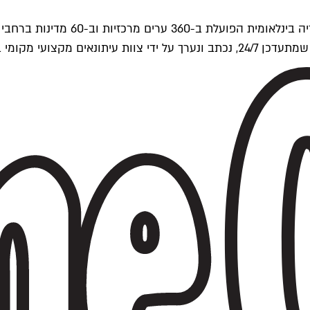
ים של Time Out העולמית.