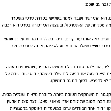
ת גבר עם שפם:
דים, היא התגרשה ושבה למסך בשלישי בסדרת סרטי משטרה
גילמה מפקחת של האינטרפול, ובסצנה הכי זכורה בסרט היא רכבה
ונגיים ראה אותו עוד קודם, ודיבר בשלל הזדמנויות על כך שהוא
ת אומה תורמן ב"להרוג את ביל" (2003) בהשראת הופעתה של יאו בסרט. כשיאו שאלה אותו מדוע לא ליהק אותה לסרט שנוצר
ם, הרבה דובר על כך שלראשונה יש בו נערת בונד שמשתווה ל-007. בסרטה ה-19, והראשון באנגלית, יאו גילמה סוכנת של הממשלה הסינית, שמשתפת פעולה
גם בהפקה היקרה הזאת היא ביצעה את הפעלולים שלה בעצמה). היא שוב ישבה על
 לא להפריע. בסוף הם גם התנשקו.
טגוריית השחקנית הטובה ביותר. כדוברת מלאית ואנגלית מבית,
 חברו הטוב של לוחם אגדי (צ'או ין פאט). לצד סצנות אקשן
רקון" היה אחד הבודדים שזכו במועמדות לאוסקר בקטגוריות