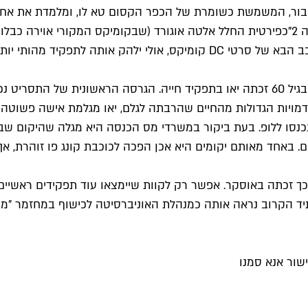
הגיבור, המשמשת כשומרת של הכפר הקסום טא לו, ומלמדת את אחי
ביקום של מארוול. ב-2017 היא הופיעה לרגע קט ב"שומרי הגלקסיה 2"כפירטית החלל אלטה אוגורד
אותה לתפקיד מהותי יותר.
אחרי 40 שנות קריירה ייחודית שהפכה אותה לאייקון של מגניבות, בגיל 60 זכתה יאו בתפקיד
 לדמויות הגדולות מהחיים שהרבתה לגלם, יאו מגלמת אישה פשוטה
ה נכנסו ללופ. בעת ביקור במשרדי מס הכנסה היא מגלה שהיקום ש
ים. באחד מאותם יקומים היא אכן הפכה לכוכבת קונג פו זוהרת, 
שור אנא סמנו