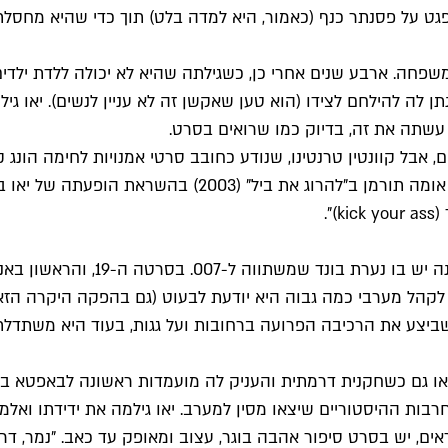
שפגט על פסנתר כנף (כאמור, היא למדה בלט) תוך כדי שהיא מחסל
משפחה. ארבע שנים אחרי כן, כשגילתה שהיא לא יכולה ללדת יל
תן לה להילחם לצידו (הוא טען שאקשן זה לא עניין לנשים). יאו 
 עשתה את זה, בדיוק כמו שרואים בסרט.
 אבל קוונטין טרנטינו, שנודע כחובב סרטי אמנויות לחימה הונג ק
המעריץ מספר אחד של יאו. לדבריו הוא הגה את הדמות שמגלמ
".
כשג'יימס בונד מספר 18 יצא למסכי
שורת זדוני. בגיל 35 היא זכתה להראות לקהל מערבי כמה גבוה היא יודעת לבעוט (
שביצע את הרכיבה הפרועה ברחובות ועל גגות, בעוד היא משתדלת
יאו גם כשחקנית דרמתית והעניק לה מועמדות ראשונה לבאפטא בק
ת ההיסטוריים שיצאו מסין למערב. יאו גילמה את ידידתו ואלמנת
אים, יש בסרט סיפור אהבה בוגר, עצוב ומאופק עד כאב. "נמר, ד