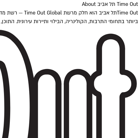
Time Out תל אביב About
ביותר בתחומי התרבות, הקולינריה, הבילוי ותיירות עירונית. התוכן, שמתעדכן 24/7, נכתב ונערך על ידי צוות עיתונאים מקצועי מקומי בישראל, בהתאם לסטנדרט