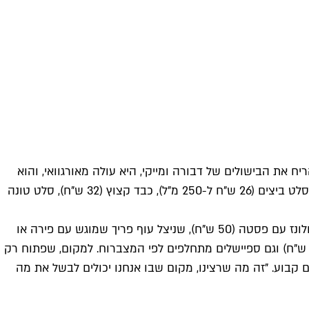
את הבישולים של דבורה ומייקי, היא עולה מאורגוואי, והוא
במקור מאיטליה – מה שמבטיח ערב רב של ניחוחות ומטעמים. בגזרת המעדנייה, אשר כאמור נפתחת בשעות הבוקר, תוכלו למצוא סלט ביצים (26 ש"ח ל-250 מ"ל), כבד קצוץ (32 ש"ח), סלט טונה
החל מהשעה 12:00 סרוויס צהריים נכנס לפעולה, האש נדלקת ויש מגוון מטעמים אידאליים ללאנץ', כמו פאי רועים (50 ש"ח), ראגו בולונז עם פסטה (50 ש"ח), שניצל עוף פריך שמוגש עם פירה או
ורז לבחירה (55 ש"ח), שניצל בקר למיטיבי לכת, שמוגש עם פירה (65 ש"ח), דאל הודי של עדשים כתומות שמוגש עם אורז לבן (45 ש"ח) וגם ספיישלים מתחלפים לפי המצברוח. למקום, שפתוח רק
קבוע. "זה מה שרצינו, מקום שבו אנחנו יכולים לבשל את מה