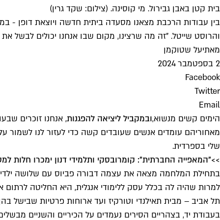
בית קטן באבן גבירול. מי קוסינה. (צילום: שקד גרין)
בין עבודות הרכבת מצאנו מסעדה ביתית חדשה ויוצאת דופן - במטב
והרוסט שייטל. "זה מה שרצינו, מקום שבו אנחנו יכולים לבשל את 
מאת
יעל שטוקמן
2 בספטמבר 2024
Facebook
Twitter
Email
הימים קשים מנשוא,
ובמקביל ליציאה להפגנות
, אנחנו זוכרים שבע
מאחוריהם עומדים אנשים שעובדים קשה כדי לעזור לנו לשמור על 
שלי בספרדית.
>>
"המאפייה החברתית": קומרובסקי ותלמידי דנון ימכרו חלות למ
בתחילת המלחמה מצאה את עצמה דבורה פביוס עם שלושה ילדים ב
למרות שהיה לה בכלל עסק ללימודי אנגלית, היא החליטה לרתום
תל אביב – מבית תאילנדי וטורקיז ועד ארוחות פרטיות שבישל בה
בעבודת יד, בצהריים הסירים נעמדים על הכיריים והשניים מבשלים 