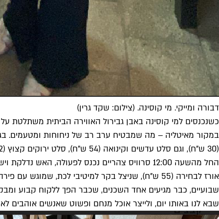
דבורה ומייקי. מי קוסינה. (צילום: שקד גרין)
כשנכנסים למי קוסינה באבן גבירול האווירה הביתית משתלטת על ה
(30 ש"ח), וגם סלט עדשים וקינואה (54 ש"ח), סלט ירוקים קצוץ (42 ש"ח) וסלט בורגול (35 ש"ח) שהשניים מכינים במקום יום יום.
שבועיים, כבר מגיעים אחד השכנים, שכבר הפך ללקוח קבוע ומבקש
שבא לנו באותו יום, ולייצר אוכל מנחם ופשוט שאנשים אוהבים לאכ