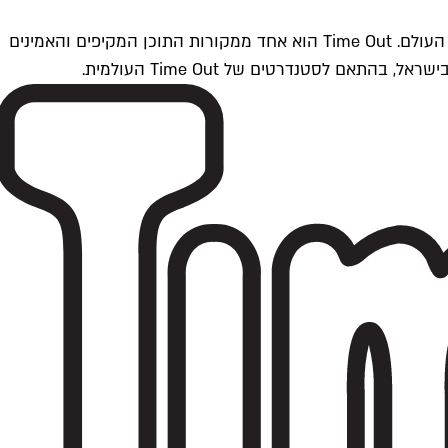
Time Outתל אביב הוא חלק מרשת Time Out Global — רשת מדיה בינלאומית הפועלת ב-360 ערים מרכזיות וב-60 מדינות ברחבי העולם. Time Out הוא אחד ממקורות התוכן המקיפים והאמינים