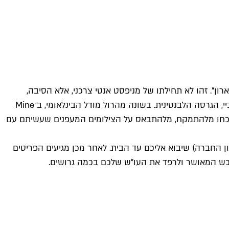
ון". זהו לא תחילתו של מניפסט אנטי צרכני, אלא הסיבה,
לדבריהם של גיא אקרמן ושרון שסטוביץ' ברק, להקמת Mine – מיזם מקוון למכירת ורכישת אופנה יד שנייה, או במילים אחרות – איביי, הגרסה הלבנטינית. בשונה מהרול מודל הבינלאומי, ב־Mine
– תשכחו מלהתמקח, מלהתבאס על הצילומים המעפנים שעשיתם עם
 החברה) שיבוא אליכם עד הבית. לאחר מכן מגיעים הפריטים
וכש המאושר ולרפד את העו"ש שלכם בכמה גרושים.