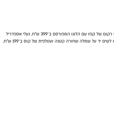
בין כ־500 הפריטים שמוצעים כרגע באתר תוכלו לדוג נעלי סניקרס מעור בגווני שחור, לבן וזהב מבית ג'ימי צ'ו ב־649 ש"ח, סווטשירט רקום של קנזו עם הלוגו המפורסם ב־399 ש"ח, נעלי אספדריל
מקטיפה של דולצ'ה וגבאנה ב־449 ש"ח וטי שירט של מארק ג'ייקובס ב־119 ש"ח; בקצה השני והפחות קוטוריסטי של הסקאלה תוכלו לשים יד על שמלה שחורה קטנה ועטלפית של קוס ב־199 ש"ח,