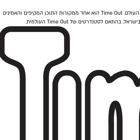
Time Outתל אביב הוא חלק מרשת Time Out Global — רשת מדיה בינלאומית הפועלת ב-360 ערים מרכזיות וב-60 מדינות ברחבי העולם. Time Out הוא אחד ממקורות התוכן המקיפים והאמינים