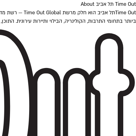
Time Out תל אביב About
ביותר בתחומי התרבות, הקולינריה, הבילוי ותיירות עירונית. התוכן, שמתעדכן 24/7, נכתב ונערך על ידי צוות עיתונאים מקצועי מקומי בישראל, בהתאם לסטנדרט