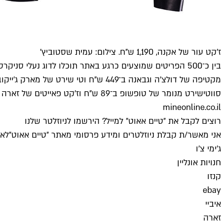
ז'קט עור של אקנה, 1,190 ש"ח. צילום: עמית שסטוביץ'
סווטישירט מנומר של טופשופ ב־89 ש"ח וז'קט פאייטים של זארה ב־129 ש"ח.
mineonline.co.il
רוצים לקבל את ״טיים אאוט״ למייל? הירשמו לניוזלטר שלנו
אני מאשר/ת קבלת ניוזלטרים ומידע פרסומי מאתר ״טיים אאוט״
לאי
ג'ימי צ'ו
חנויות אונליין
קנזו
ebay
איביי
זארה