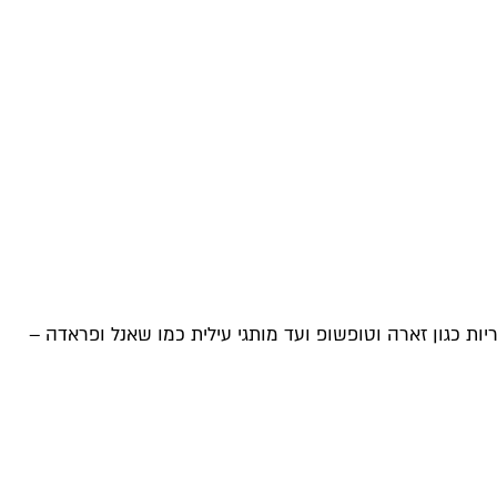
תגי אופנה מהארץ ומהעולם, מרשתות פופולריות כגון זארה וטופשופ ועד מותגי עילית כמו שאנל ופראדה –