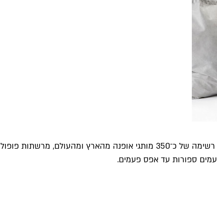
עם זאת, השוס האמיתי הוא באוצרות המוקפדת. באתר מפורסמת רשימה של כ־350 מו
פעמים ספורות עד אפס פעמים.