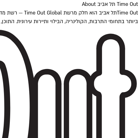
Time Out תל אביב About
ביותר בתחומי התרבות, הקולינריה, הבילוי ותיירות עירונית. התוכן, שמתעדכן 24/7, נכתב ונערך על ידי צוות עיתונאים מקצועי מקומי בישראל, בהתאם לסטנדרט