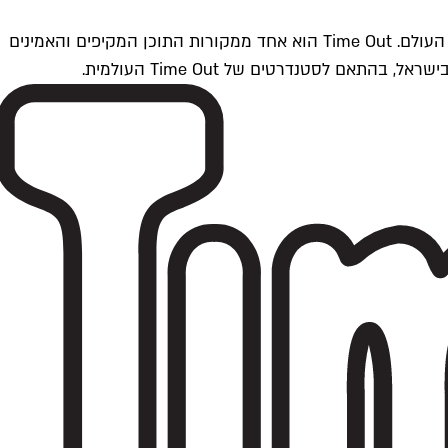
Time Outתל אביב הוא חלק מרשת Time Out Global — רשת מדיה בינלאומית הפועלת ב-360 ערים מרכזיות וב-60 מדינות ברחבי העולם. Time Out הוא אחד ממקורות התוכן המקיפים והאמינים