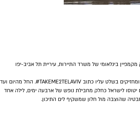
מקמפיין בינלאומי של משרד התיירות, עיריית תל אביב-יפו
בחודש האחרון הוזמנו תיירים להעלות תמונה לאינסטגרם על רקע עיר מגוריהם, כשהם לבושים בבגדים איתם יגיעו לחוף התל אביבי ומחזיקים בשלט עליו כתוב TAKEME2TELAVIV#. החל מהיום ועד
רים יטוסו לישראל כחלק מחבילת נופש של ארבעה ימים, לילה אחד
מבטיה שהוצבה מול חלון שמשקיף לים התיכון.