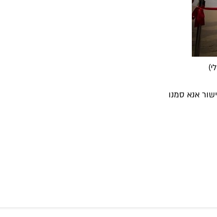
י)
שור אנא סמנו