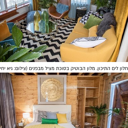
חלון לים התיכון. מלון הבוטיק בסוכת מציל מבפנים (צילום: גיא יחיא