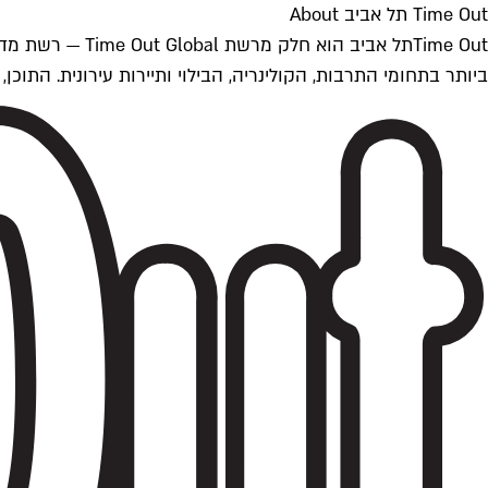
Time Out תל אביב About
ביותר בתחומי התרבות, הקולינריה, הבילוי ותיירות עירונית. התוכן, שמתעדכן 24/7, נכתב ונערך על ידי צוות עיתונאים מקצועי מקומי בישראל, בהתאם לסטנדרט