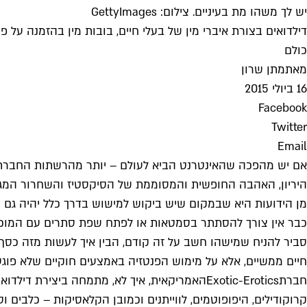
יש לך משהו מת בעיניים. צילום: GettyImages
דילדואים בצורת איברי מין של בעלי חיים, בובות מין בהזמנה על
כולם
מאת
מתן שרון
16 ביולי 2015
Facebook
Twitter
Email
אם יש מהפכה שהאינטרנט הביא לעולם – יותר מהרשתות החברתיות
היריון, האהבה החופשית והמסוממת של הסיקסטיז והשחרור המגדרי הגאה של שנות ה־70, הגיע תורו של המיעוט השקט, ה
מן הידועות היא שבמקום שיש ביקוש למישוש בדרך כלל יהיה גם מי
כבר אין צורך להסתתר בסמטאות או לפתח שפת סתרים עם המוכר ב
סביר להניח שמישהו חשב על זה קודם, הבין איך לעשות מזה כסף ומ
חיים ממשיים, אלא על מימוש הפנטזיה באמצעים חוקיים שלא פוגעי
חברת
Exotic-Erotics
קרוקודילים, היפופוטמים, לווייתנים וכמובן הקלאסיקות – כלבים וס