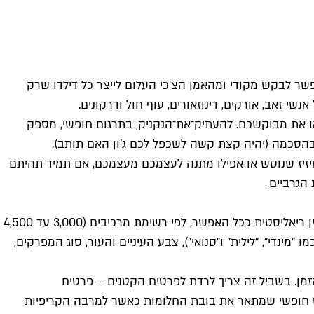
שר לבקש מקודי ומהאמן הצ'כי העלום לייצר כל דילדו שרק
 זאב, אורקים, דינוזאורים, עוף חול ודרקונים.
 הדילדו שלכם אנושי ונוהגים, לצורך העניין, לאונן מול תמונות של עצמכם, כנראה באתר Clone-A-Willy תמצאו את מבוקשכם. להעתיק־את־הנקניק, בתרגום חופשי, מספק
 מיזיז שנוטש או אפילו מתנה לעצמכם מעצמכם, אם תמיד תהיתם
מספק פתרון קל ומהיר למי שמחפש בובת מין ריאליסטית ככל האפשר, לפי רשימת מרכיבים (3,000 עד 4,500
מות כמו “מינדי", “לילית" ו"סנואי"), צבע העיניים והעור, סוג המפרקים,
זמן. בשביל זה צריך לרדת לפרטים הקטנים – פרטים
סט חופשי שמתאר את בובת החלומות כאשר למרבה הקריפיות