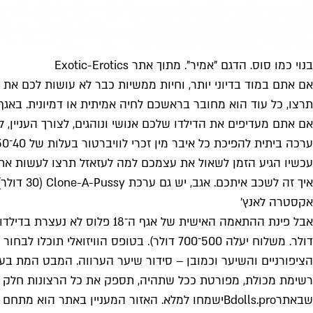
בנוי כמו סוס. הדגם "אמיר". מתוך אתר Exotic-Erotics
אם אתם במוד בדיוני יותר, וחיות ממשיות כבר לא עושות לכם א
תרצו, כל עוד הוא מחובר בראשכם לחיה אמיתית או דמיונית. באגף 
ערכה ביתית להפיכת כל איבר מין זכרי לוויברטור בעלות של 40־50 דולר. מדובר בכל איבר מין שתרצו וגם כזה שיש לכם גישה אליו בהסכמה (יהיה קצת קשה לשכפל לכם ג'ון האם תותב).
עכשיו הגיע הזמן לשאול את עצמכם למה לעזאזל תרצו לעשות את ז
איך זה לשכב איתכם. אגב, יש גם ערכת Clone-A-Pussy (30 דולר) כדי שגם לגברים סטרייטים יהיה צעצוע מין מביך להסתיר במגירת הגרביים.
אקסטרה לאנץ'
אבל פינת ההתאמה האישית של אגף ה־18 פלוס לא נעצרת בדילדו, הו לא. אתר
דולר. משלוח יעלה 500־700 דולר). בטופס הוו
הציפורניים והשיער וכמובן – סידור שיער הערווה. המבט המת בעיני
רשימת מכולת, מפורטת ככל שתהיה, תספק את כל הרצונות חלק מה
שבאתר
Bdolls.pro
ישמחו למלא. האזור המעניין באתר הוא מתחם 