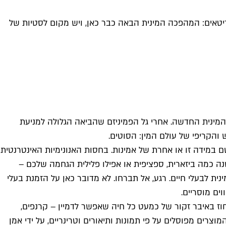
סריטאים: המהפכה המינית הבאה כבר כאן, ויש מקום לסטיות של
מינית החדשה. אחרי גל הפמיניזם שהביאה הגלולה למניעת
ם במידה זו או אחרת של אמינות. בחסות האנונימיות האינטרנטית
ה כמה ביזארית, ספציפית או אפילו פלילית הגחמה שלכם –
ית לבעלי חיים. רגע, אל תברחו. לא מדובר כאן על הזמנת בעלי
ים מוסריים.
 דילדואים בצורת איברי מין של בעלי חיים. תמורת 35־300 דולר תוכלו לאחוז באיבר זקור של כמעט כל חיה שאפשר לדמיין – קרנפים,
מוצרים מפוסלים על פי תמונות ותיאורים וטרינריים, על ידי אמן