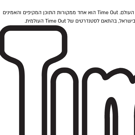
Time Outתל אביב הוא חלק מרשת Time Out Global — רשת מדיה בינלאומית הפועלת ב-360 ערים מרכזיות וב-60 מדינות ברחבי העולם. Time Out הוא אחד ממקורות התוכן המקיפים והאמינים