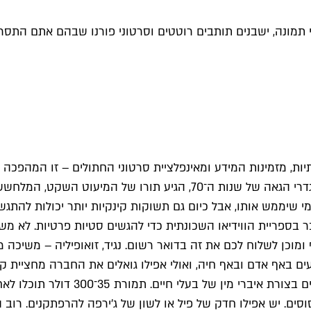
 פי תמונה, ישבנים תותבים רוטטים וסרטוני פורנו שבהם אתם הת
, מזמינות המידע ומאינפלציית סרטוני החתולים – זו המהפכה ה
מלחשש והקריפי של עולם המין: הסוטים.
 שיממש אותו, אבל כיום גם תשוקות קינקיות יותר יכולות להתגש
ספריית הווידיאו השכונתית כדי להגשים סטיות פרטיות. לא משנ
וכן לשלוח לכם את זה בדואר רשום. נגיד, זואופיליה – משיכה מינ
ם באף אדם ובאף חיה, ואולי אפילו גואלים את החברה מחציית קוו
האמריקאית, איך לא, מתמחה ביצירת
וסים. יש אפילו חדק של פיל או לשון של ג'ירפה להרפתקנים. רוב ה