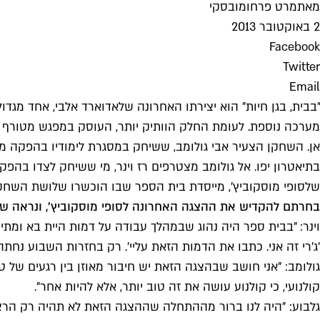
מאת
מרט פרחומובסקי
2 באוקטובר 2013
Facebook
Twitter
Email
"בבית, בגן חיות" הוא יצירתו האחרונה של
אדוארד אלבי
, אחד מגדו
מערכה נוספת. לעומת החלק הוותיק יותר, העוסק במפגש מטורף ל
אן. השחקן הצעיר אבי גולומב, ששיחק במסגרת לימודיו בהפקה מ
ב
תיאטרון יפו
. אל גולומב מצטרפים רז וינר, מי ששיחק לצדו בהפק
של
סופי מוסקוביץ'
, מייסדת בית הספר שבו הוכשרו שלושת השחקני
בחרתם להקדיש את ההצגה האחרונה לסופי מוסקוביץ', ונראה שר
וינר: "בבית ספר היה נהוג שבמהלך עבודה על דמות היית בא ומתי
'ג'רי זה אני. כתבו את הדמות הזאת עליי'. רק בחזרות השבוע נחת
גולומב: "אני חושב שבהצגה הזאת יש חיבור מאוזן בין רגעים של טיר
קולנועי, כי קולנוע עושה את זה טוב יותר, אלא להיות אחר".
גלבוע: "היה לנו ברור מההתחלה שההצגה הזאת לא תהיה רק הרצה