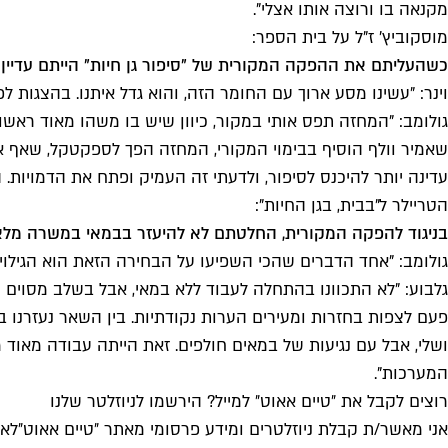
מקנאה בו ורוצה אותו אצלי".
מוסקוביץ' ז"ל על בית הספר:
כשהעליתם את ההפקה המקורית של "סיפור גן חיות" הייתם עדיין 
וינר: "עשינו מסע ארוך עם החומר הזה, והוא גדל איתנו. בהצגות ל
גולומב: "המחזה תפס אותי במקור, כיוון שיש בו משהו מאוד ראשונ
שאמיר וולף הוסיף בבימוי המקורי, המחזה הפך לספקטקל, שאף אחד
עדינה יותר להיכנס לסיפור, ולדעתי זה העמיק ופתח את הדמויות.
הטריילר ל"בבית, בגן החיות":
בניגוד להפקה המקורית, החלטתם לא להיעזר בבמאי במשרה מל
גולומב: "אחד הדברים שהכי השפיעו על הבחירה הזאת הוא הגילוי של
גלבוע: "לא התכוונו בהתחלה לעבוד ללא במאי, אבל בשלב מסוים ר
פעם לצפות בחזרות ומעירים הערות נקודתיות. בין השאר נעזרנו ב
ושלי, אבל עם נגיעות של במאים חולפים. זאת הייתה עבודה מאוד
המערכות".
רוצים לקבל את ״טיים אאוט״ למייל? הירשמו לניוזלטר שלנו
אני מאשר/ת קבלת ניוזלטרים ומידע פרסומי מאתר ״טיים אאוט״
לאי