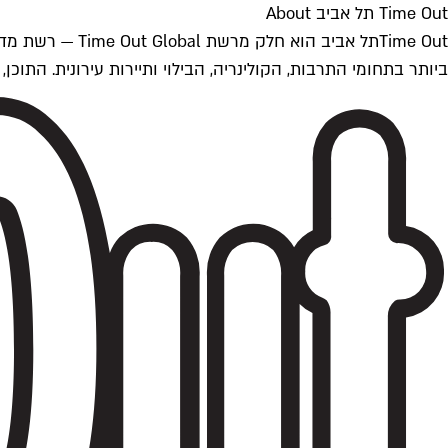
Time Out תל אביב About
ביותר בתחומי התרבות, הקולינריה, הבילוי ותיירות עירונית. התוכן, שמתעדכן 24/7, נכתב ונערך על ידי צוות עיתונאים מקצועי מקומי בישראל, בהתאם לסטנדרט