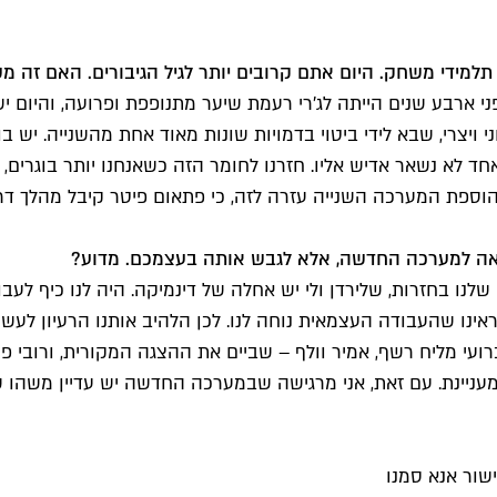
תלמידי משחק. היום אתם קרובים יותר לגיל הגיבורים. האם זה 
פני ארבע שנים הייתה לג'רי רעמת שיער מתנופפת ופרועה, והיום י
י ויצרי, שבא לידי ביטוי בדמויות שונות מאוד אחת מהשנייה. יש 
 לא נשאר אדיש אליו. חזרנו לחומר הזה כשאנחנו יותר בוגרים, 
 הוספת המערכה השנייה עזרה לזה, כי פתאום פיטר קיבל מהלך דר
אה למערכה החדשה, אלא לגבש אותה בעצמכם. מדוע?
נו בחזרות, שלירדן ולי יש אחלה של דינמיקה. היה לנו כיף לעבוד 
אינו שהעבודה העצמאית נוחה לנו. לכן הלהיב אותנו הרעיון לעשו
רועי מליח רשף, אמיר וולף – שביים את ההצגה המקורית, ורובי פ
 מעניינת. עם זאת, אני מרגישה שבמערכה החדשה יש עדיין משהו
שור אנא סמנו