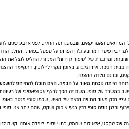
לי המחזאים האמריקאים, שבמסגרתה החליט לפני ארבע שנים לחז
מדי בין פיטר המרובע וג'רי הפרוע על ספסל בפארק, החלק החדש
שובחת ומדוברת של "סיפור גן חיות" המקורי, החליט לנצל את ה
ה בבית הספר, וירדן גלבוע. באופן מקרי לחלוטין, התקיימה ההצג
ם, ובו גם נולדה ההצגה.
וחה הייתה נוכחת מאוד על הבמה. האם תוכלו להתייחס להשפעה 
ישב במשרד של סופי. משם זה הפך לרצף אסוציאטיבי של רעיונות, 
ה עליי חזק מאוד החוויה הזאת של האיש, שכמו סופי מנסה באופן 
וף ובלגן נוסח סופי לבין רגעי איפוק ושקט, שהם יותר אני. סופי 
 של טקסט, אלא לוח שחמט, כמו שסופי לימדה אותנו. קשה לנו ל