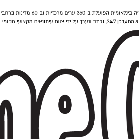
ים של Time Out העולמית.