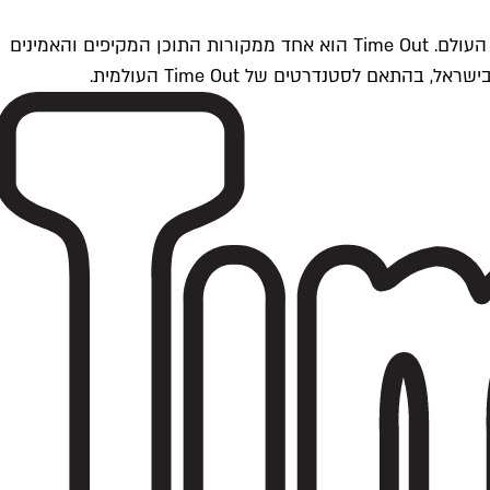
Time Outתל אביב הוא חלק מרשת Time Out Global — רשת מדיה בינלאומית הפועלת ב-360 ערים מרכזיות וב-60 מדינות ברחבי העולם. Time Out הוא אחד ממקורות התוכן המקיפים והאמינים