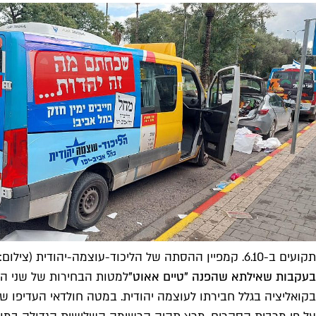
תקועים ב-6.10. קמפיין ההסתה של הליכוד-עוצמה-יהודית (צילום: פיייסבוק/הליכוד תל אביב-יפו)
בעקבות שאילתא שהפנה "טיים אאוט"
למטות הבחירות של שני המ
בקואליציה בגלל חבירתו לעוצמה יהודית. במטה חולדאי העדיפו של