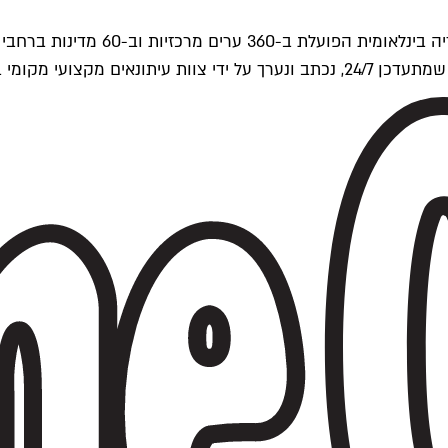
ים של Time Out העולמית.