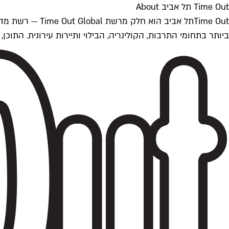
Time Out תל אביב About
ביותר בתחומי התרבות, הקולינריה, הבילוי ותיירות עירונית. התוכן, שמתעדכן 24/7, נכתב ונערך על ידי צוות עיתונאים מקצועי מקומי בישראל, בהתאם לסטנדרט