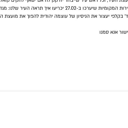
ת העיר, וכל ראש עיר שייבחר יזדקק לה אם ישאף להקים קואליצ
הליכוד-עוצמה-יהודית לכל קואליציה עתידית הוא משמעותי. "הבחירו
קלפי יעצור את הניסיון של עוצמה יהודית להפוך את מועצת העי
שור אנא סמנו