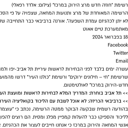
רשימת "חוזה חדש מרצ הירוק במרכז" (צילום: אלדד רפאלי)
הרשימה המאוחדת של מרצ ותנועות המחאה, שצפויה על פי הסקרים
לא יתן לכהניזם עמדת השפעה". אורנה ברביבאי כבר התחייבה ש
מאת
מערכת טיים אאוט
18 בפברואר 2024
Facebook
Twitter
Email
עשרה ימים בלבד לפני הבחירות לראשות עיריית תל אביב-יפו ולמו
שרשימת "חי – חילונים ירוקים" ורשימת "כולנו העיר" דרשו מהמו
חדש-הירוק במרכז" לאולטימטום.
>> תל אביב בוחרת: המדריך המלא לבחירות לראשות ומועצת העי
>> ברביבאי הכריזה: לא אוכל לשבת עם הליכוד בקואליציה העירונ
בהודעה רשמית שבקעה הבוקר ממטה הרשימה, נכתב כי "עוצמה יה
אנשי המחאה והירוק במרכז כי אנחנו חייבים לעצור את הכהניזם.