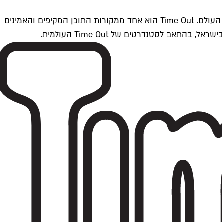
Time Outתל אביב הוא חלק מרשת Time Out Global — רשת מדיה בינלאומית הפועלת ב-360 ערים מרכזיות וב-60 מדינות ברחבי העולם. Time Out הוא אחד ממקורות התוכן המקיפים והאמינים