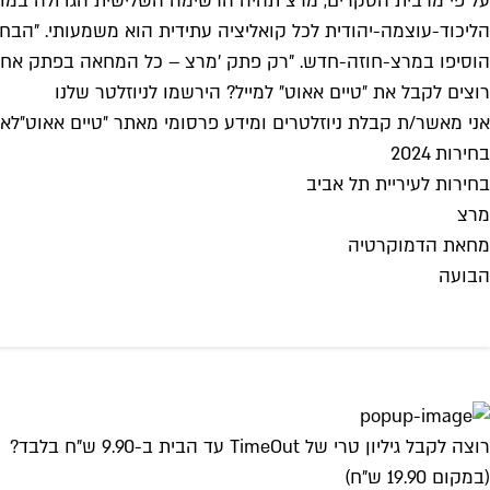
על פי מרבית הסקרים, מרצ תהיה הרשימה השלישית הגדולה במועצ
הוסיפו במרצ-חוזה-חדש. "רק פתק 'מרצ – כל המחאה בפתק אחד' ב
רוצים לקבל את ״טיים אאוט״ למייל? הירשמו לניוזלטר שלנו
אני מאשר/ת קבלת ניוזלטרים ומידע פרסומי מאתר ״טיים אאוט״
לאי
בחירות 2024
בחירות לעיריית תל אביב
מרצ
מחאת הדמוקרטיה
הבועה
רוצה לקבל גיליון טרי של TimeOut עד הבית ב-9.90 ש"ח בלבד?
(במקום 19.90 ש"ח)