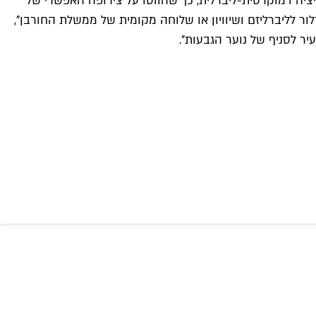
יה דמוקרטית-ליברלית, כך שהווטו על צירופה האפשרי של
ת המקומיות שיערכו ב-27.02 יכריעו איך תראה העיר שלנו: מגדלור לליברליזם ושיוויון או שלוחה מקומית של ממשלת החורבן",
ר לסניף של נוער הגבעות".