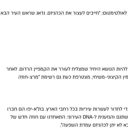
אולטימטום: "חייבים לעצור את הכהניזם. נדאג שראש העיר הבא
ה להיות הנושא היחיד שמצליח לעורר את הקמפיין הרדום. לאחר
ימין הקיצוני-משיחי, מצטרפת כעת גם רשימת "מרצ-חוזה
לחדור לעשרות עיריות בכל רחבי הארץ. בת"א-יפו הם חברו
לליכוד והספיקו כבר להעלות קמפיין מפלג ומסית. הם רוצים להפוך את העיר החופשית שלנו משוויונית לסקטוריאלית, ולהכניס את משתנם והגזענית ל-DNA העירוני. התאחדנו עם חוזה חדש של
בא לא יתן לכהניזם עמדת השפעה".