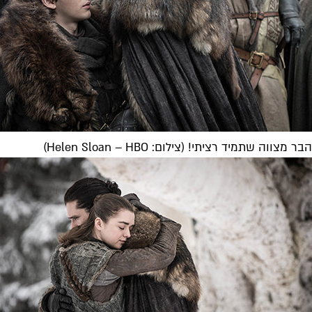
הבר מצווה שתמיד רציתי! (צילום: Helen Sloan – HBO)