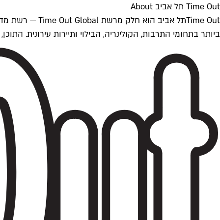
Time Out תל אביב About
ביותר בתחומי התרבות, הקולינריה, הבילוי ותיירות עירונית. התוכן, שמתעדכן 24/7, נכתב ונערך על ידי צוות עיתונאים מקצועי מקומי בישראל, בהתאם לסטנדרט