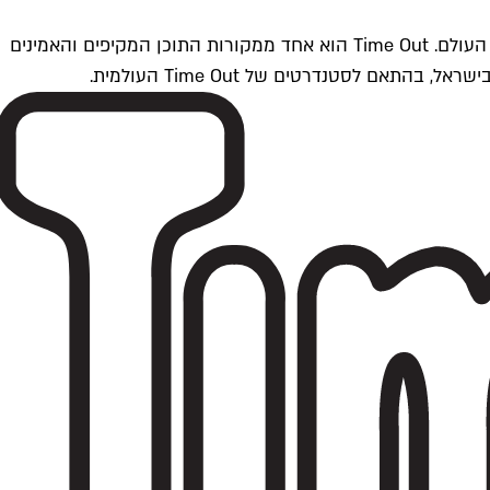
Time Outתל אביב הוא חלק מרשת Time Out Global — רשת מדיה בינלאומית הפועלת ב-360 ערים מרכזיות וב-60 מדינות ברחבי העולם. Time Out הוא אחד ממקורות התוכן המקיפים והאמינים