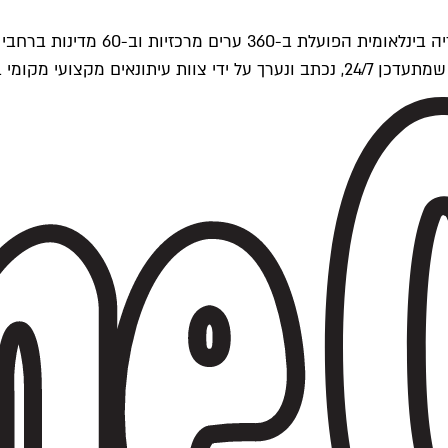
ים של Time Out העולמית.