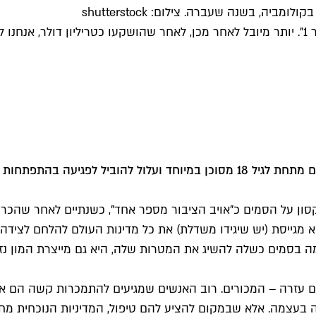
ה, בשנה שעברה. צילום: shutterstock
ביוני 1971 הכריז הנשיא האמריקאי על הסמים כ"אויב הציבור מספר 1". יותר מיובל לאחר מכן, ל
דיסקליימר: השימוש בסמים אינו חוקי ואינו מומלץ. השימוש בסמים מתחת לגיל 18 מסוכ
כריז הנשיא ריצ'רד ניקסון על הסמים כ"אויב הציבור מספר אחד", כשנתיים 
א מגייסת (יש שיגידו משדלת) את כל מדינות העולם להלחם לצידה
 בסמים כשלה להשיג את המטרות שלה, היא גם מייצרת המון נז
 עזרה – המכורים. רוב האנשים שמגיעים להתמכרות קשה הם אנ
ה בעצמה. אלא שבמקום להציע להם טיפול, המדיניות הנוכחית מ