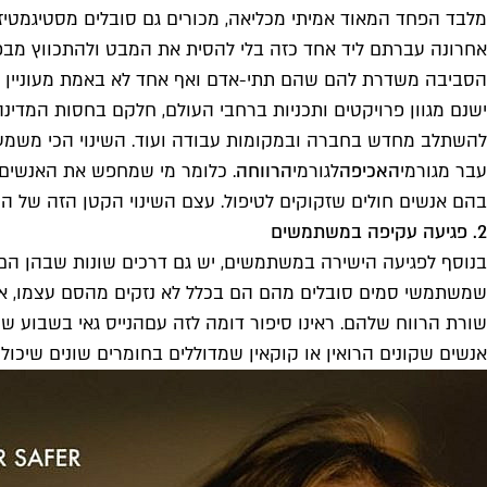
מלבד הפחד המאוד אמיתי מכליאה, מכורים גם סובלים מסטיגמטי
אחרונה עברתם ליד אחד כזה בלי להסית את המבט ולהתכווץ מבפנ
הסביבה משדרת להם שהם תתי-אדם ואף אחד לא באמת מעוניין ב
ישנם מגוון פרויקטים ותכניות ברחבי העולם, חלקם בחסות המדינה 
להשתלב מחדש בחברה ובמקומות עבודה ועוד. השינוי הכי משמעו
עבר מגורמי
האכיפה
לגורמי
הרווחה
. כלומר מי שמחפש את האנשים ה
בהם אנשים חולים שזקוקים לטיפול. עצם השינוי הקטן הזה של ה
2. פגיעה עקיפה במשתמשים
בנוסף לפגיעה הישירה במשתמשים, יש גם דרכים שונות שבהן הם
שמשתמשי סמים סובלים מהם הם בכלל לא נזקים מהסם עצמו, אלא 
שורת הרווח שלהם. ראינו סיפור דומה לזה עם
הנייס גאי בשבוע ש
אנשים שקונים הרואין או קוקאין שמדוללים בחומרים שונים שיכולים