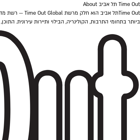
Time Out תל אביב About
ביותר בתחומי התרבות, הקולינריה, הבילוי ותיירות עירונית. התוכן, שמתעדכן 24/7, נכתב ונערך על ידי צוות עיתונאים מקצועי מקומי בישראל, בהתאם לסטנדרט