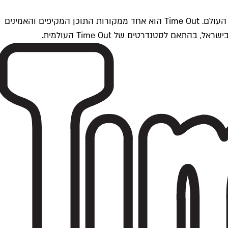
Time Outתל אביב הוא חלק מרשת Time Out Global — רשת מדיה בינלאומית הפועלת ב-360 ערים מרכזיות וב-60 מדינות ברחבי העולם. Time Out הוא אחד ממקורות התוכן המקיפים והאמינים