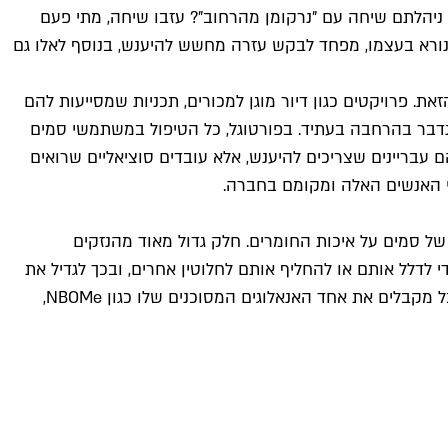
יהלתם שיחה עם "נרקומן מהרחוב"? עזבו שיחה, מתי פעם
ונורא בעצמו, מפחד לבקש עזרה מחשש להיענש, בנוסף לאלו גם
ת. פרויקטים כגון דיור מוגן למכורים, תכניות שמסייעות להם
דבר בהרחבה בעתיד. בפורטוגל, כל הטיפול במשתמשי סמים
עבריינים שצריכים להיענש, אלא עובדים סוציאליים שרואים
י האנשים האלה ומקומם בחברה.
ל סמים על איכות החומרים. חלק גדול מאוד מהנזקים
לל אותם או להחליף אותם לחלוטין אחרים, ובכך לגדיל את
, אבל ניתן לראות את זה בכל – אנשים שרוצים לקנות LSD אבל מקבלים את אחד האנאלוגים המסוכנים שלו כגון NBOMe,