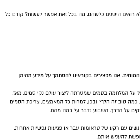
אחר שהושקעו כטריליון דולר, אנחנו לא רואים הישגים כלשהם. מה בכל זאת אפשר לעשות? קודם כל
ן במיוחד ועלול להוביל לפגיעה בהתפתחות המוחית. אנו מפצירים בקוראינו להסתמך על מידע מהימן
לאחר שהכריז על המלחמה בסמים שמטרתה ליצור עולם נקי סמים. מאז,
. כמה טוב זה הלך? ובכן, למרות כל המאמצים, צריכת הסמים
קים על הדרך. השבוע נדבר על כמה מהם.
שים עם רקע של טראומות עבר או פגיעות נפשיות אחרות.
חפשת להעניש אותם.