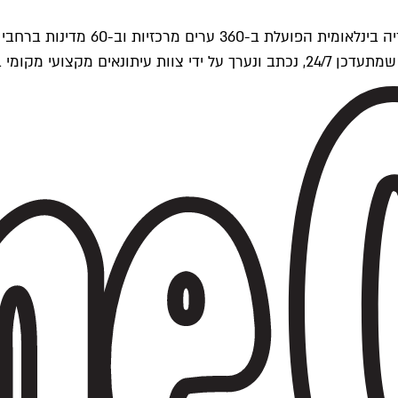
ים של Time Out העולמית.