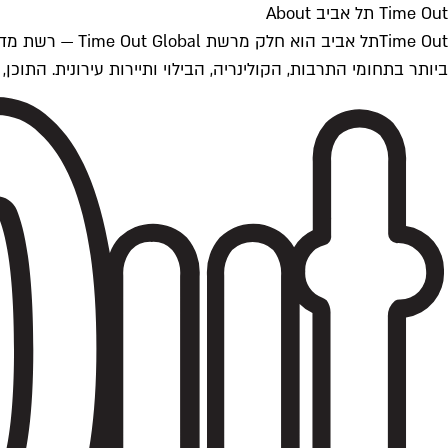
Time Out תל אביב About
ביותר בתחומי התרבות, הקולינריה, הבילוי ותיירות עירונית. התוכן, שמתעדכן 24/7, נכתב ונערך על ידי צוות עיתונאים מקצועי מקומי בישראל, בהתאם לסטנדרט