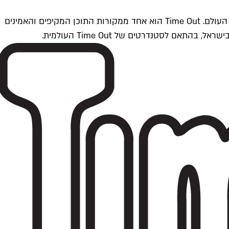
Time Outתל אביב הוא חלק מרשת Time Out Global — רשת מדיה בינלאומית הפועלת ב-360 ערים מרכזיות וב-60 מדינות ברחבי העולם. Time Out הוא אחד ממקורות התוכן המקיפים והאמינים