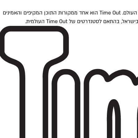
Time Outתל אביב הוא חלק מרשת Time Out Global — רשת מדיה בינלאומית הפועלת ב-360 ערים מרכזיות וב-60 מדינות ברחבי העולם. Time Out הוא אחד ממקורות התוכן המקיפים והאמינים