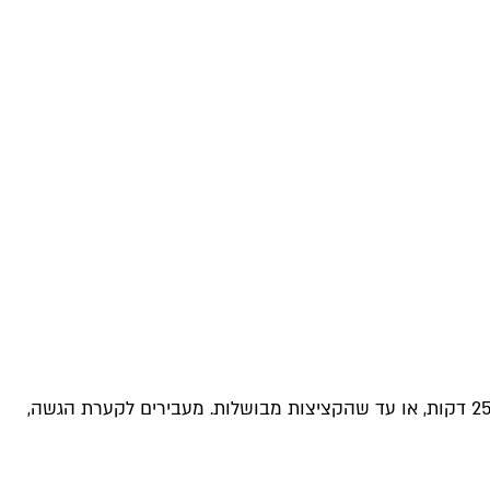
רוטב עגבניות: שמים את כל מרכיבי הרוטב בסיר בינוני ומביאים לרתיחה. מגלגלים קציצות בגודל הרצוי, מכניסים לרוטב ומבשלים כ-25 דקות, או עד שהקציצות מבושלות. מעבירים לקערת הגשה,