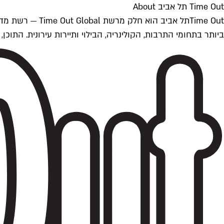
Time Out תל אביב About
ביותר בתחומי התרבות, הקולינריה, הבילוי ותיירות עירונית. התוכן, שמתעדכן 24/7, נכתב ונערך על ידי צוות עיתונאים מקצועי מקומי בישראל, בהתאם לסטנדרט