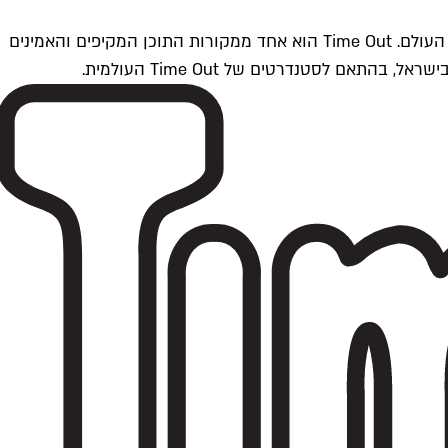
Time Outתל אביב הוא חלק מרשת Time Out Global — רשת מדיה בינלאומית הפועלת ב-360 ערים מרכזיות וב-60 מדינות ברחבי העולם. Time Out הוא אחד ממקורות התוכן המקיפים והאמינים