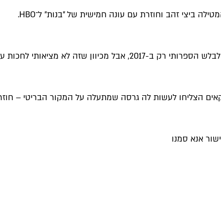
ה ביצי זהב וחוזרת עם עונה חמישית של "בנות" ל־HBO.
כדור הרגעה בצורת ספיישל שישודר בתחילת 2016.
 הצליחו לעשות לה גרסה שמתעלה על המקור הבריטי – חוזרת
שור אנא סמנו