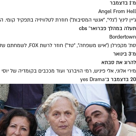
מ־1 בדצמבר
Angel From Hell
ג'יין לינץ' ("גלי", "אנשי המסיבות") חוזרת לטלוויזיה בתפקיד
תעלה במהלך פברואר' cbs
Bordertown
סת' מקפרלן ("איש משפחה", "טד") חוזר לרשת FOX, לשמחתם של המעריצים שעוד נותרו לו, בסדרת אנימציה שמתרחשת בעיר דמיונית על גבול מקסיקו־קליפורניה.
מ־3 בינואר
להרוג את סבתא
מירי אלוני, אלי פיניש, רמי הויברגר ועוד מככבים בקומדיה של יוסי 
20 בדצמבר ב־
yes Drama