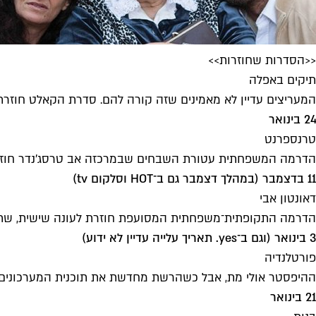
<<הסדרות שחוזרות>>
תיקים באפלה
המעריצים עדיין לא מאמינים שזה קורה להם. סדרת הקאלט חוזרת 
24 בינואר
טרנספרנט
הדרמה המשפחתית עטורת השבחים שבמרכזה אב טרסג'נדר חוזרת 
11 בדצמבר (במהלך דצמבר גם ב־HOT וסלקום tv)
דאונטון אבי
הדרמה התקופתית־משפחתית המסועפת חוזרת לעונה שישית, שתה
3 בינואר (וגם ב־yes. תאריך עלייה עדיין לא ידוע)
פורטלנדיה
ההיפסטר אולי מת, אבל כשהרשת מחדשת את תוכנית המערכונים 
21 בינואר