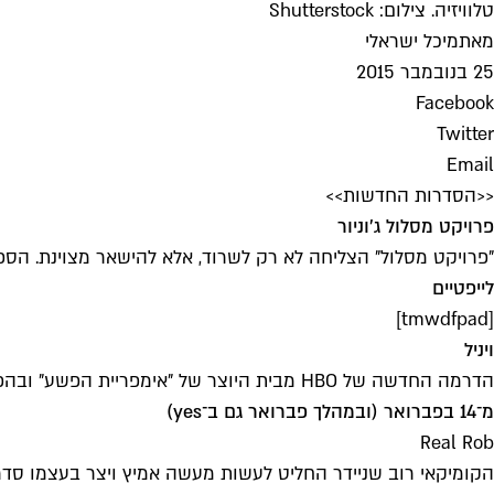
טלוויזיה. צילום: Shutterstock
מאת
מיכל ישראלי
25 בנובמבר 2015
Facebook
Twitter
Email
<<הסדרות החדשות>>
פרויקט מסלול ג'וניור
"פרויקט מסלול" הצליחה לא רק לשרוד, אלא להישאר מצוינת. הספין אוף שעלה ב
לייפטיים
[tmwdfpad]
ויניל
הדרמה החדשה של HBO מבית היוצר של "אימפריית הפשע" ובהפקתו של מיק ג׳אגר, מתרחשת בניו יורק של שנות ה־70, באחורי הקלעים של תעשיית המוזיקה.
מ־14 בפברואר (ובמהלך פברואר גם ב־yes)
Real Rob
הקומיקאי רוב שניידר החליט לעשות מעשה אמיץ ויצר בעצמו סד