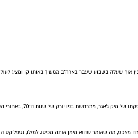
שבוע שעבר בארה״ב ממשיך באותו קו ומציג לעולם מעצבים בני 13־17 עם כישרו
רה מאפס, מה שאומר שהוא מימן אותה מכיסו. למזלו, נטפליקס 