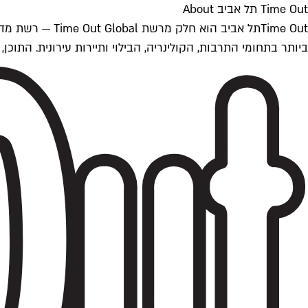
Time Out תל אביב About
ביותר בתחומי התרבות, הקולינריה, הבילוי ותיירות עירונית. התוכן, שמתעדכן 24/7, נכתב ונערך על ידי צוות עיתונאים מקצועי מקומי בישראל, בהתאם לסטנדרט