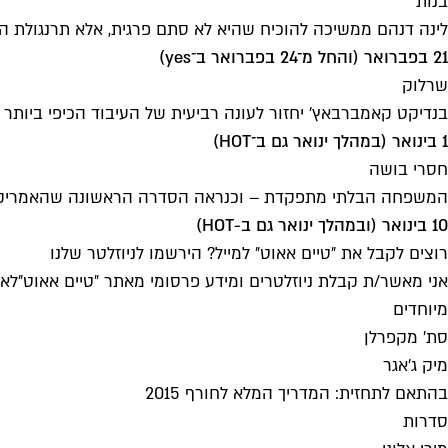
בנות
לינה דנהם ממשיכה להוכיח שהיא לא סתם פרגית, אלא תרנגולת המטיל
21 בפברואר (והחל מ־24 בפברואר ב־yes)
שרלוק
בנדיקט קאמברבאץ' יחזור לעונה רביעית של העיבוד הכיפי ביותר לבלש הספרותי רק ב-2017, אבל מכיוון שזה לא מציאותי לחכות עד אז, קיבלנו 
1 בינואר (במהלך ינואר גם ב־HOT)
חסרי בושה
המשפחה הבלתי מתפקדת – וכנראה הסדרה הראשונה שהאמריקאים
10 בינואר (ובמהלך ינואר גם ב-HOT)
רוצים לקבל את ״טיים אאוט״ למייל? הירשמו לניוזלטר שלנו
אני מאשר/ת קבלת ניוזלטרים ומידע פרסומי מאתר ״טיים אאוט״
לאי
מיוחדים
סת' מקפרלן
מיק ג'אגר
בהתאם לתחזית: המדריך המלא לחורף 2015
סדרות