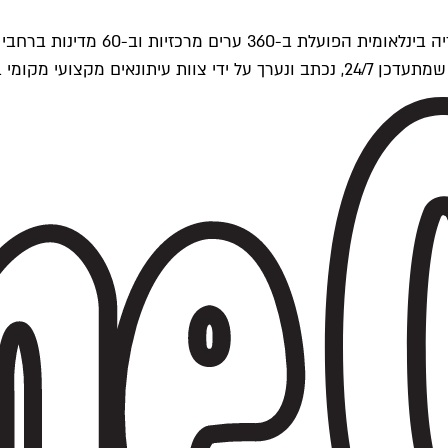
ים של Time Out העולמית.