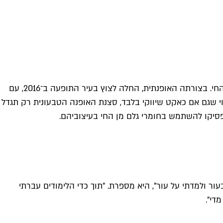
כשחושבים על זה, אין עיר טובה יותר מתל אביב להיות בית למותגי אופנה טבעוניים, כאלה שאינם משתמשים במוצרים שמקורם מן החי. בצורתה האופנתית, החלה לצוץ בעיר התופעה ב־2016, עם
וי שגם אם כאקט שיווקי בלבד, סצנת האופנה הטבעונית רק תגדל
הנעליים שלי עוד התעסקתי בעור ולמדתי על עור", היא מספרת. "תוך כדי הלימודים עברתי
די".