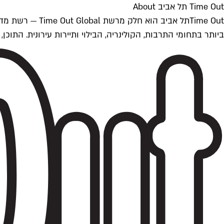
Time Out תל אביב About
ביותר בתחומי התרבות, הקולינריה, הבילוי ותיירות עירונית. התוכן, שמתעדכן 24/7, נכתב ונערך על ידי צוות עיתונאים מקצועי מקומי בישראל, בהתאם לסטנדרט