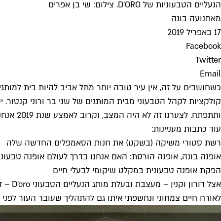
הנעליים הטבעוניות של D'ORO. צילום: שי בן אפרים
מאת
נועה בונה
17 באפריל 2019
Facebook
Twitter
Email
קולקציות לקהל הטבעוני מבית המותגים של שני בר ורוני קנטור.
ותתפתח. לצערנו זה לא היה המצב, וקרוב לאמצע שנת 2019 אנחנו עוד לא יכולים להצביע על שורת מעצבים ישראלים ומוכרים שהפסיקו להשתמש בחומרי גלם מן החי בעיצוביהם.
עוד כתבות מעניינות:
רשת סטורי משיקה (בשקט) את חנות הסאמפלים החדשה שלה
אופנה בונה, אופנה הורסת: האם אנחנו בדרך לעולם אופנה טבעוני
הפקת אופנה טבעונית במקלט שיקומי לבעלי חיים
אצל ד
לאורח חיים צמחוני ונחשפתי איתו גם להתהליך שעובר העור לפני ש