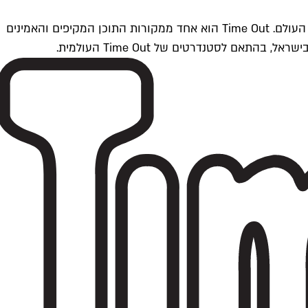
Time Outתל אביב הוא חלק מרשת Time Out Global — רשת מדיה בינלאומית הפועלת ב-360 ערים מרכזיות וב-60 מדינות ברחבי העולם. Time Out הוא אחד ממקורות התוכן המקיפים והאמינים