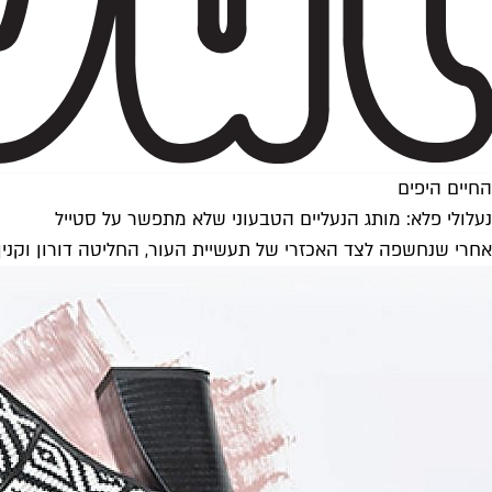
החיים היפים
נעלולי פלא: מותג הנעליים הטבעוני שלא מתפשר על סטייל
אחרי שנחשפה לצד האכזרי של תעשיית העור, החליטה דורון וקנין שאת מותג הנעליים שלה, D’oro היא תיצור 100