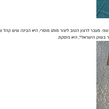
חליטה וקנין שהמותג העתידי שלה יהיה 100 אחוז טבעוני. מעבר לרצון הטוב ליצור מותג מו
 בשוק הישראלי", היא פוסקת.