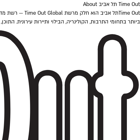
Time Out תל אביב About
ביותר בתחומי התרבות, הקולינריה, הבילוי ותיירות עירונית. התוכן, שמתעדכן 24/7, נכתב ונערך על ידי צוות עיתונאים מקצועי מקומי בישראל, בהתאם לסטנדרט