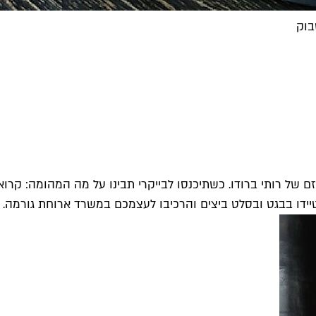
ח קלטתם את הפרפקציוניזם של רותי ברודו. כשתיכנסו לבייקרי תבינו על מה המה
יידו בבגט ובסלט ביצים והרכיבו לעצמכם במשרד ארוחת גורמה.