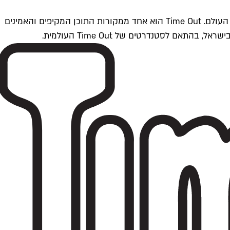
Time Outתל אביב הוא חלק מרשת Time Out Global — רשת מדיה בינלאומית הפועלת ב-360 ערים מרכזיות וב-60 מדינות ברחבי העולם. Time Out הוא אחד ממקורות התוכן המקיפים והאמינים