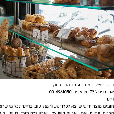
בייקרי. צילום מתוך עמוד הפייסבוק
אבן גבירול 72 תל אביב, 03-6961050
דיינר
חוגגים מוצר חדש שיוצא לפרודקשן? מזל טוב. בדיינר לכל מי שר
המנות ענקיות, ואת שאריות השניצל שיארזו לכם תוכלו לנשנש בער