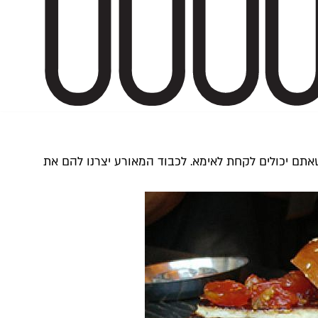
לתל אביב ופותחת משרדים חדשים ברחוב דובנוב. מה זה אומר? לפחות 100 הייטקיסטים שאתם יכולים לקחת לאימא. לכבוד המאורע יצרנו להם את