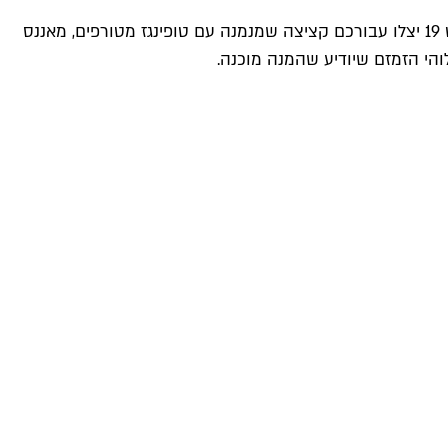
המבורגר הוא ארוחה אולטימטיבית בכל שעה, בעיקר אם איזה באג תקע אתכם במשרד עד מאוחר, וכשהוא טוב – הוא מצוין. בפורט 19 יצלו עבורכם קציצה שמנמנה עם טופינגז מטורפים, מאננס
והי הזמזם שיודיע שהמנה מוכנה.