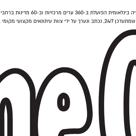
ים של Time Out העולמית.